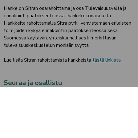
Hanke on Sitran osarahoittama ja osa Tulevaisuusvalta ja
ennakointi päätöksenteossa -hankekokonaisuutta.
Hankkeita rahoittamalla Sitra pyrkii vahvistamaan erilaisten
toimijoiden kykyä ennakointiin päätöksenteossa sekä
Suomessa käytävän, yhteiskunnallisesti merkittävän
tulevaisuuskeskustelun moniäänisyyttä.
Lue lisää Sitran rahoittamista hankkeista
tästä linkistä.
Seuraa ja osallistu
Hankkeen tapahtumista ja osallistumismahdollisuuksista
kertyy lisätietoa tälle sivulle. Lisäksi kerromme hankkeen
etenemisestä Tampereen kaupunkiseudun somejulkaisuissa.
Sitran rahoittama ”Kaupunkiseutu 2056 – futuriikki ja
tulevaisuusvaikutusten arviointi yhteisen tulevaisuuden