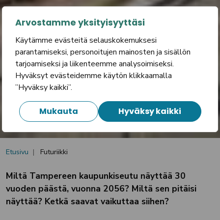
Arvostamme yksityisyyttäsi
Käytämme evästeitä selauskokemuksesi
parantamiseksi, personoitujen mainosten ja sisällön
tarjoamiseksi ja liikenteemme analysoimiseksi.
Futuriikki
Hyväksyt evästeidemme käytön klikkaamalla
”Hyväksy kaikki”.
Mukauta
Hyväksy kaikki
Etusivu
Futuriikki
Miltä Tampereen kaupunkiseutu näyttää 30
vuoden päästä, vuonna 2056? Miltä sen pitäisi
näyttää? Ketkä saavat vaikuttaa siihen?