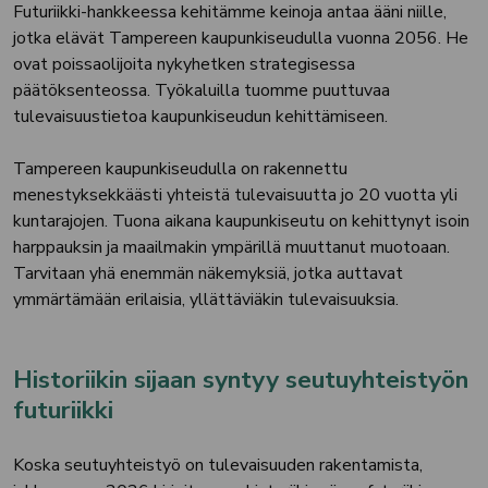
Futuriikki-hankkeessa kehitämme keinoja antaa ääni niille,
jotka elävät Tampereen kaupunkiseudulla vuonna 2056. He
ovat poissaolijoita nykyhetken strategisessa
päätöksenteossa. Työkaluilla tuomme puuttuvaa
tulevaisuustietoa kaupunkiseudun kehittämiseen.
Tampereen kaupunkiseudulla on rakennettu
menestyksekkäästi yhteistä tulevaisuutta jo 20 vuotta yli
kuntarajojen. Tuona aikana kaupunkiseutu on kehittynyt isoin
harppauksin ja maailmakin ympärillä muuttanut muotoaan.
Tarvitaan yhä enemmän näkemyksiä, jotka auttavat
ymmärtämään erilaisia, yllättäviäkin tulevaisuuksia.
Historiikin sijaan syntyy seutuyhteistyön
futuriikki
Koska seutuyhteistyö on tulevaisuuden rakentamista,