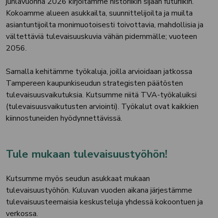
juhlavuonna 2026 kirjoitamme historiikin sijaan futuriikin.
Kokoamme alueen asukkailta, suunnittelijoilta ja muilta
asiantuntijoilta monimuotoisesti toivottavia, mahdollisia ja
vältettäviä tulevaisuuskuvia vähän pidemmälle; vuoteen
2056.
Samalla kehitämme työkaluja, joilla arvioidaan jatkossa
Tampereen kaupunkiseudun strategisten päätösten
tulevaisuusvaikutuksia. Kutsumme niitä TVA-työkaluiksi
(tulevaisuusvaikutusten arviointi). Työkalut ovat kaikkien
kiinnostuneiden hyödynnettävissä.
Tule mukaan tulevaisuustyöhön!
Kutsumme myös seudun asukkaat mukaan
tulevaisuustyöhön. Kuluvan vuoden aikana järjestämme
tulevaisuusteemaisia keskusteluja yhdessä kokoontuen ja
verkossa.