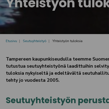
Yhteistyön tulo
Etusivu
Seutuyhteistyö
Yhteistyön tuloksia
Tampereen kaupunkiseudulla teemme Suomen va
tutustua seutuyhteistyönä laadittuihin selvityks
tuloksia nykyiseltä ja edeltävältä seutuhall
tehty jo vuodesta 2005.
Seutuyhteistyön perust