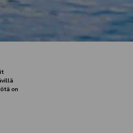
it
villä
yötä on