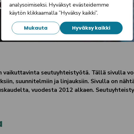
ksia
analysoimiseksi. Hyväksyt evästeidemme
käytön klikkaamalla ”Hyväksy kaikki”.
Mukauta
Hyväksy kaikki
ikuttavinta seutuyhteistyötä. Tällä sivulla vo
iin, suunnitelmiin ja linjauksiin. Sivulla on nähtä
ituskaudelta, vuodesta 2012 alkaen. Seutuyhteist
a