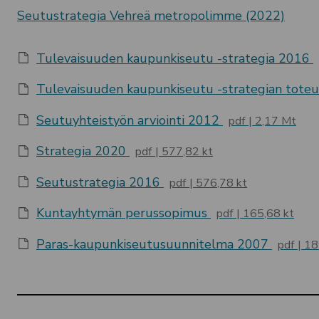
Seutustrategia Vehreä metropolimme (2022)
Tulevaisuuden kaupunkiseutu -strategia 2016
Tulevaisuuden kaupunkiseutu -strategian tot
Seutuyhteistyön arviointi 2012
pdf
2,17 Mt
Strategia 2020
pdf
577,82 kt
Seutustrategia 2016
pdf
576,78 kt
Kuntayhtymän perussopimus
pdf
165,68 kt
Paras-kaupunkiseutusuunnitelma 2007
pdf
18