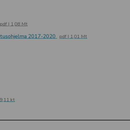
pdf
1,08 Mt
eutusohjelma 2017-2020
pdf
1,01 Mt
9,11 kt