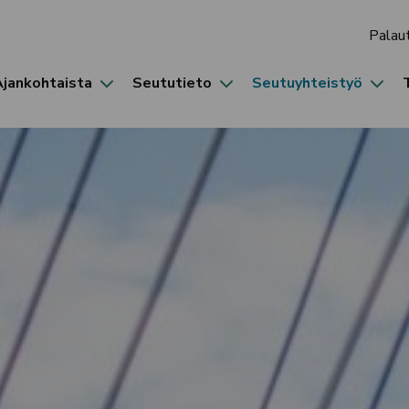
Palau
Ajankohtaista
Seututieto
Seutuyhteistyö