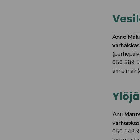
Vesil
Anne Mäki
varhaiskas
(perhepäiv
050 389 
anne.maki(a
Ylöjä
Anu Mant
varhaiskas
050 548 
anu.mantere