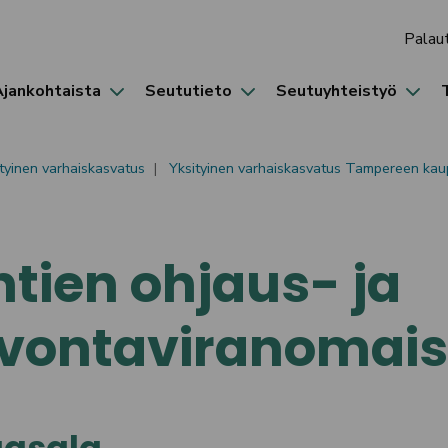
Palau
Ajankohtaista
Seututieto
Seutuyhteistyö
tyinen varhaiskasvatus
Yksityinen varhaiskasvatus Tampereen kau
tien ohjaus- ja
lvontaviranomais