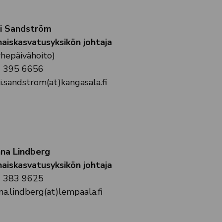
i Sandström
haiskasvatusyksikön johtaja
rhepäivähoito)
 395 6656
i.sandstrom(at)kangasala.fi
na Lindberg
haiskasvatusyksikön johtaja
 383 9625
na.lindberg(at)lempaala.fi