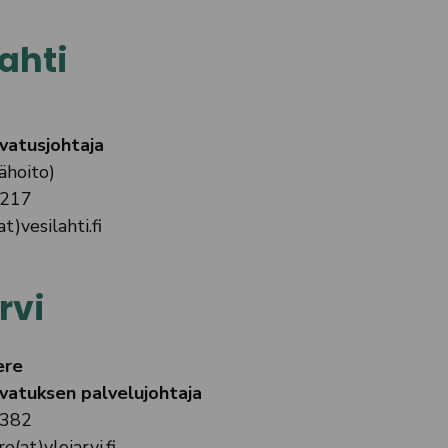
ahti
vatusjohtaja
ähoito)
5217
t)vesilahti.fi
rvi
ere
vatuksen palvelujohtaja
9382
(at)ylojarvi.fi