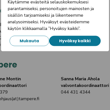
Käytämme evästeitä selauskokemuksesi
kala
parantamiseksi, personoitujen mainosten ja
sisällön tarjoamiseksi ja liikenteemme
analysoimiseksi. Hyväksyt evästeidemme
ki
käytön klikkaamalla ”Hyväksy kaikki”.
vatuksen palvelupäällikkö
2241
Mukauta
Hyväksy kaikki
i(at)pirkkala.fi
pere
ine Montin
Sanna Maria Ahola
oordinaattori
valvontakoordinaattori
7379
044 431 4344
ohjaus(at)tampere.fi