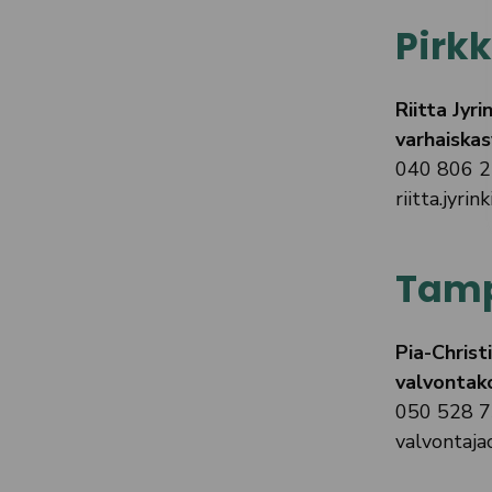
Pirk
Riitta Jyrin
varhaiskas
040 806 
riitta.jyrink
Tam
Pia-Christ
valvontak
050 528 
valvontaja