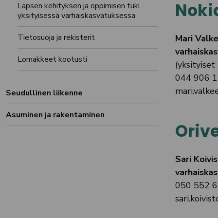
Noki
Lapsen kehityksen ja oppimisen tuki
yksityisessä varhaiskasvatuksessa
Tietosuoja ja rekisterit
Mari Valke
varhaiskas
Lomakkeet kootusti
(yksityiset
044 906 
mari.valkee
Seudullinen liikenne
Asuminen ja rakentaminen
Orive
Sari Koivi
varhaiskas
050 552 
sari.koivist