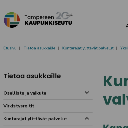
Siirry sisältöön
Etusivu
Tietoa asukkaille
Kuntarajat ylittävät palvelut
Yksi
Kun
Tietoa asukkaille
va
Osallistu ja vaikuta
Toggle menu
Virkistysreitit
Toggle menu
Kuntarajat ylittävät palvelut