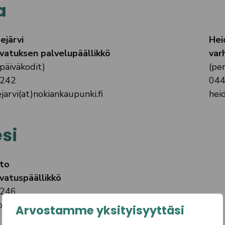
a
ejärvi
Hei
vatuksen palvelupäällikkö
var
 päiväkodit)
(pe
1242
044
jarvi(at)nokiankaupunki.fi
heid
si
sto
vatuspäällikkö
6246
o(at)orivesi.fi
Arvostamme yksityisyyttäsi