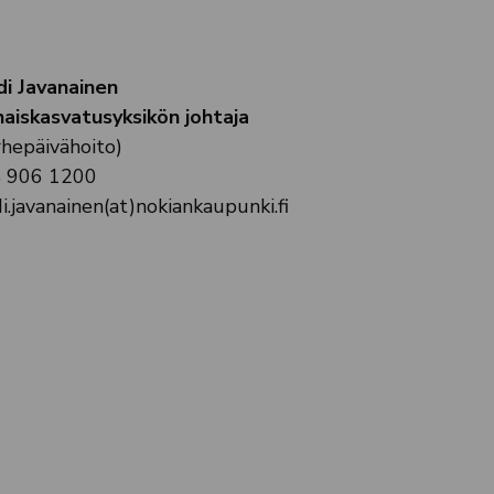
di Javanainen
haiskasvatusyksikön johtaja
rhepäivähoito)
 906 1200
i.javanainen(at)nokiankaupunki.fi