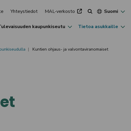
te
Yhteystiedot
MAL-verkosto
Suomi
Tulevaisuuden kaupunkiseutu
Tietoa asukkaille
punkiseudulla
Kuntien ohjaus- ja valvontaviranomaiset
et