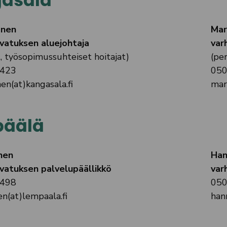
asala
änen
Mar
vatuksen aluejohtaja
var
t, työsopimussuhteiset hoitajat)
(pe
0423
050
nen(at)kangasala.fi
mar
äälä
nen
Han
vatuksen palvelupäällikkö
var
7498
050
en(at)lempaala.fi
han