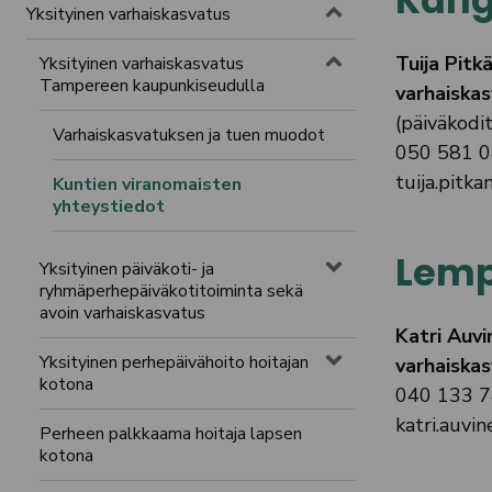
Kang
Toggle menu
Yksityinen varhaiskasvatus
Toggle menu
Tuija Pitk
Yksityinen varhaiskasvatus
Tampereen kaupunkiseudulla
varhaiskas
(päiväkodi
Varhaiskasvatuksen ja tuen muodot
050 581 
tuija.pitka
Kuntien viranomaisten
yhteystiedot
Lemp
Yksityinen päiväkoti- ja
Toggle menu
ryhmäperhepäiväkotitoiminta sekä
avoin varhaiskasvatus
Katri Auvi
Yksityinen perhepäivähoito hoitajan
varhaiskas
Toggle menu
kotona
040 133 
katri.auvin
Perheen palkkaama hoitaja lapsen
kotona