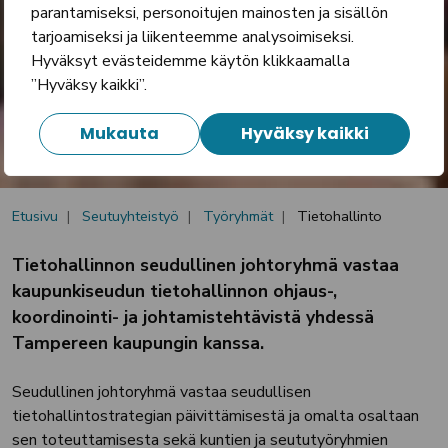
parantamiseksi, personoitujen mainosten ja sisällön
tarjoamiseksi ja liikenteemme analysoimiseksi.
Tietohallinto
Hyväksyt evästeidemme käytön klikkaamalla
”Hyväksy kaikki”.
Mukauta
Hyväksy kaikki
Etusivu
Seutuyhteistyö
Työryhmät
Tietohallinto
Tietohallinnon seudullinen johtoryhmä vastaa
kaupunkiseudun tietohallinnon ohjaus-,
koordinointi- ja johtamistehtävistä yhdessä
Tampereen kaupungin kanssa.
Seudullinen johtoryhmä vastaa seudullisen
tietohallintostrategian päivittämisestä ja omalta osaltaan
sen toteuttamisesta sekä kuntien ja seututyöryhmien