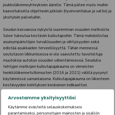
joukkoliikenneyhteyksien äärelle. Tämä pätee myös muihin
kaavoituksella ohjattaviin julkisiin (hyvinvointialue ja valtio) ja
yksityisiin palveluihin.
Seudun kasvaessa nykyistä suuremman osuuden matkoista
tulee tukeutua kestäviin kulkutapoihin. Tämä mahdollistaa
asuinympäristöjen turvallisuuden ja viihtyisyyden sekä
edistää asukkaiden terveellisyyttä. Tähän mennessä
seututason liikkumisessa ei ole saavutettu tavoiteltuja
muutoksia autoilun osuuden vähentämisessä. Seudulla
tehtyjen matkojen kulkutapajakauma on viimeisten
henkilöliikennetutkimusten (2016 ja 2021) välillä pysynyt
käytännössä samanlaisena. Kulkutapajakauma on liikenteen
kestävyyden kehityksen keskeinen indikaattori.
Kulkutapajakaumassa tapahtuvien muutosten lisäksi
päästövähennystavoitteiden saavuttamiseksi on tärkeää,
Arvostamme yksityisyyttäsi
että liikkumisen käyttövoimat muuttuvat kansallisten
Käytämme evästeitä selauskokemuksesi
tavoitteiden mukaisesti.
parantamiseksi, personoitujen mainosten ja sisällön