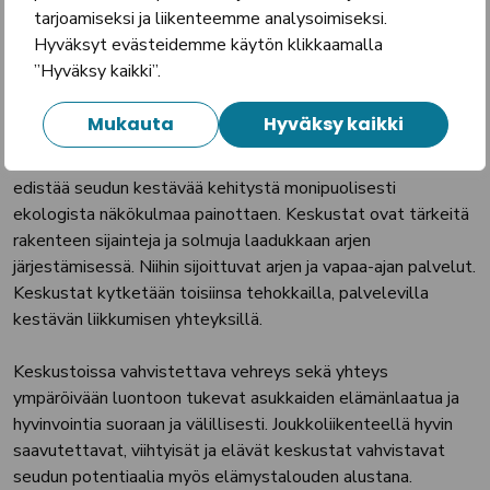
tarjoamiseksi ja liikenteemme analysoimiseksi.
Hyväksyt evästeidemme käytön klikkaamalla
Ratkaisu
”Hyväksy kaikki”.
Rakennesuunnitelman 2040 päivityksessä korostetaan
Mukauta
Hyväksy kaikki
seutuyhteistyötä viherrakenteessa, virkistyksessä ja
laadukkaassa arjessa. Tämä laaja yhteistyön kokonaisuus
edistää seudun kestävää kehitystä monipuolisesti
ekologista näkökulmaa painottaen. Keskustat ovat tärkeitä
rakenteen sijainteja ja solmuja laadukkaan arjen
järjestämisessä. Niihin sijoittuvat arjen ja vapaa-ajan palvelut.
Keskustat kytketään toisiinsa tehokkailla, palvelevilla
kestävän liikkumisen yhteyksillä.
Keskustoissa vahvistettava vehreys sekä yhteys
ympäröivään luontoon tukevat asukkaiden elämänlaatua ja
hyvinvointia suoraan ja välillisesti. Joukkoliikenteellä hyvin
saavutettavat, viihtyisät ja elävät keskustat vahvistavat
seudun potentiaalia myös elämystalouden alustana.