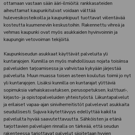
ottamaan vastaan sään ääri-ilmiöitä: rankkasateiden
aiheuttamat kaupunkitulvat voidaan välttää
hulevesikosteikoilla ja kaupunkipuut tuottavat viilentävää
kosteutta kuumeneviin keskustoihin. Rakennettu vihreä ja
vehmas kaupunki ovat myös asukkaiden hyvinvoinnin ja
kaupungin vetovoiman tekijöitä.
Kaupunkiseudun asukkaat käyttävät palveluita yli
kuntarajojen. Kunnilla on myös mahdollisuus nojata toisiinsa
palveluiden tarjoamisessa ja vahvistaa kykyään järjestää
palveluita. Muun muassa toisen asteen koulutus toimii jo nyt
yli kuntarajojen. Lisäksi kunnilla on kuntarajat ylittäviä
sopimuksia varhaiskasvatuksen, perusopetuksen, kulttuuri-,
kirjasto- ja opistopalveluiden yhteistyöstä. Liikuntapalvelut
ja erilaiset vapaa-ajan siniviherreitistöt palvelevat asukkaita
seudullisesti. Sujuva käytettävyys edellyttää kaikilta
palveluilta hyvää saavutettavuutta. Sähköisten ja etänä
tarjottavien palvelujen rinnalla on tärkeää, että seudun
rakenteessa tarjottavat palvelut sijoitetaan hyvien