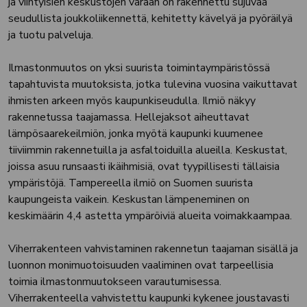
ja viihtyisien keskustojen varaan on rakennettu sujuvaa
seudullista joukkoliikennettä, kehitetty kävelyä ja pyöräilyä
ja tuotu palveluja.
Ilmastonmuutos on yksi suurista toimintaympäristössä
tapahtuvista muutoksista, jotka tulevina vuosina vaikuttavat
ihmisten arkeen myös kaupunkiseudulla. Ilmiö näkyy
rakennetussa taajamassa. Hellejaksot aiheuttavat
lämpösaarekeilmiön, jonka myötä kaupunki kuumenee
tiiviimmin rakennetuilla ja asfaltoiduilla alueilla. Keskustat,
joissa asuu runsaasti ikäihmisiä, ovat tyypillisesti tällaisia
ympäristöjä. Tampereella ilmiö on Suomen suurista
kaupungeista vaikein. Keskustan lämpeneminen on
keskimäärin 4,4 astetta ympäröiviä alueita voimakkaampaa.
Viherrakenteen vahvistaminen rakennetun taajaman sisällä ja
luonnon monimuotoisuuden vaaliminen ovat tarpeellisia
toimia ilmastonmuutokseen varautumisessa.
Viherrakenteella vahvistettu kaupunki kykenee joustavasti