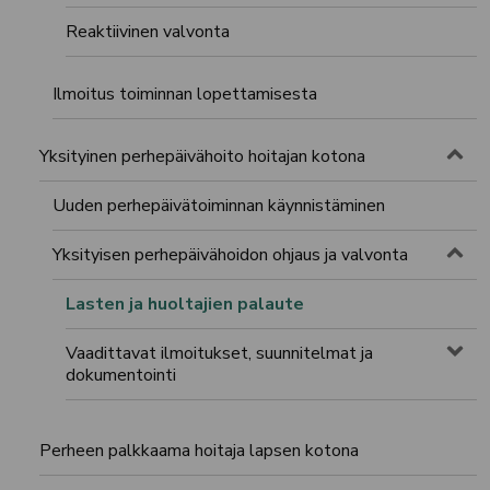
Reaktiivinen valvonta
Ilmoitus toiminnan lopettamisesta
Toggle menu
Yksityinen perhepäivähoito hoitajan kotona
Uuden perhepäivätoiminnan käynnistäminen
Toggle menu
Yksityisen perhepäivähoidon ohjaus ja valvonta
Lasten ja huoltajien palaute
Vaadittavat ilmoitukset, suunnitelmat ja
Tog
dokumentointi
Perheen palkkaama hoitaja lapsen kotona