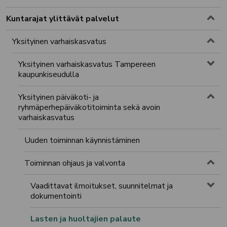
Toggle menu
Kuntarajat ylittävät palvelut
Toggle menu
Yksityinen varhaiskasvatus
Yksityinen varhaiskasvatus Tampereen
Tog
kaupunkiseudulla
Toggle menu
Yksityinen päiväkoti- ja
ryhmäperhepäiväkotitoiminta sekä avoin
varhaiskasvatus
Uuden toiminnan käynnistäminen
Toggle menu
Toiminnan ohjaus ja valvonta
Vaadittavat ilmoitukset, suunnitelmat ja
Tog
dokumentointi
Lasten ja huoltajien palaute