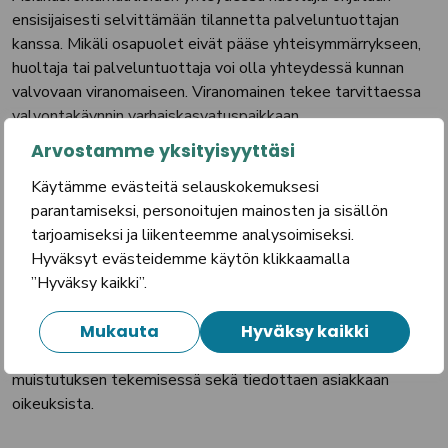
ensisijaisesti selvittämään tilannetta palveluntuottajan
kanssa. Mikäli osapuolet eivät pääse yhteisymmärrykseen,
huoltaja tai palveluntuottaja voi olla yhteydessä kunnan
valvovaan viranomaiseen. Viranomainen tekee tarvittaessa
valvontakäynnin varhaiskasvatuspaikkaan.
Arvostamme yksityisyyttäsi
Asiakaspalautteet ja palautteiden perusteella tehdyt
Käytämme evästeitä selauskokemuksesi
muutokset toiminnassa kirjataan joko yksikön tai ryhmän
parantamiseksi, personoitujen mainosten ja sisällön
toimintasuunnitelmaan tai lapsen
tarjoamiseksi ja liikenteemme analysoimiseksi.
varhaiskasvatussuunnitelmaan riippuen asiakokonaisuudesta.
Hyväksyt evästeidemme käytön klikkaamalla
”Hyväksy kaikki”.
Huoltaja voi olla yhteydessä myös sosiaaliasiavastaavaan.
Sosiaaliasiavastaava on puolueeton henkilö, joka toimii
Mukauta
Hyväksy kaikki
asiakkaiden edun turvaajana neuvoen asiakkaita lain
soveltamiseen liittyvissä asioissa, avustaen asiakasta
muistutuksen tekemisessä sekä tiedottaen asiakkaan
oikeuksista.