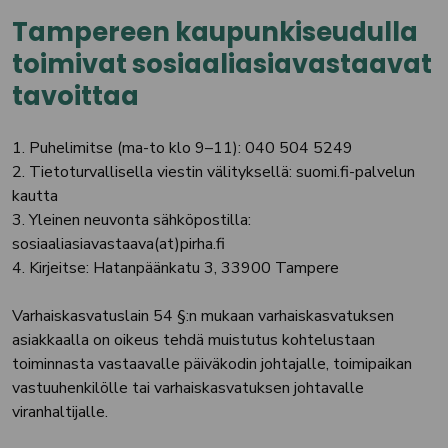
Tampereen kaupunkiseudulla
toimivat sosiaaliasiavastaavat
tavoittaa
1. Puhelimitse (ma-to klo 9–11): 040 504 5249
2. Tietoturvallisella viestin välityksellä: suomi.fi-palvelun
kautta
3. Yleinen neuvonta sähköpostilla:
sosiaaliasiavastaava(at)pirha.fi
4. Kirjeitse: Hatanpäänkatu 3, 33900 Tampere
Varhaiskasvatuslain 54 §:n mukaan varhaiskasvatuksen
asiakkaalla on oikeus tehdä muistutus kohtelustaan
toiminnasta vastaavalle päiväkodin johtajalle, toimipaikan
vastuuhenkilölle tai varhaiskasvatuksen johtavalle
viranhaltijalle.