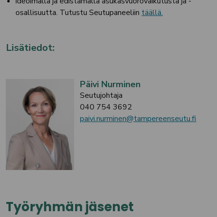
ideoimalla ja edistämällä asukasvuorovaikutusta ja -
osallisuutta. Tutustu Seutupaneeliin
täällä.
Lisätiedot:
Päivi Nurminen
Seutujohtaja
040 754 3692
paivi.nurminen@tampereenseutu.fi
Työryhmän jäsenet