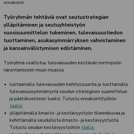
ennakointi
Työryhmän tehtäviä ovat seutustrategian
ylläpitäminen ja seutuyhteistyön
vuosisuunnittelun tukeminen, tulevaisuustiedon
tuottaminen, asukasymmärryksen vahvistaminen
ja kansainvälistymisen edistäminen.
Työryhmä osallistuu tulevaisuuden kestävän metropolin
rakentamiseen muun muassa
luotaamalla tulevaisuuden kehityssuuntia ja tuottamalla
tulevaisuusymmärrystä seudun strategisen suunnittelun
ja päätöksenteon tueksi. Tutustu ennakointityöhön
täällä.
ylläpitämällä ilmasto- ja kestävyystyön tilannekuvaa ja
kehittämällä seudullista ilmasto- ja kestävyystyötä.
Tutustu seudun kestävyystyöhön
täällä.