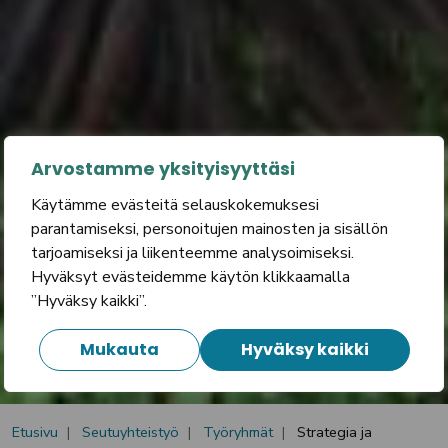
Arvostamme yksityisyyttäsi
Käytämme evästeitä selauskokemuksesi
parantamiseksi, personoitujen mainosten ja sisällön
Strategia ja
tarjoamiseksi ja liikenteemme analysoimiseksi.
ennakointi
Hyväksyt evästeidemme käytön klikkaamalla
”Hyväksy kaikki”.
Mukauta
Hyväksy kaikki
Etusivu
Seutuyhteistyö
Työryhmät
Strategia ja