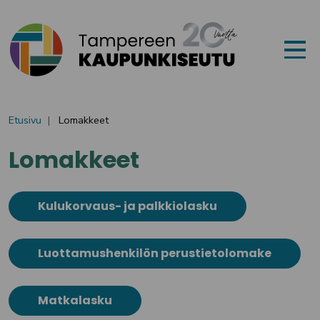
Siirry sisältöön
Etusivu
Lomakkeet
Lomakkeet
Kulukorvaus- ja palkkiolasku
Luottamushenkilön perustietolomake
Matkalasku