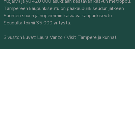
Ylöjärvi) ja yli 420 000 asukkaan kestävän kasvun metropoli.
Tampereen kaupunkiseutu on pääkaupunkiseudun jälkeen
Suomen suurin ja nopeimmin kasvava kaupunkiseutu.
Seudulla toimii 35 000 yritystä.
Sivuston kuvat: Laura Vanzo / Visit Tampere ja kunnat
© Tampereen kaupunkiseutu
Yhteystiedot
Tampereen kaupunkiseutu
Seututoimisto
Puutarhakatu 11 A
33210 Tampere
Käyntiosoite: Puutarhakatu 11 A, 3. krs.
Puh. 040 544 1591
Tarkemmat yhteystiedot