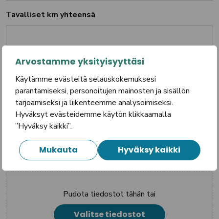
Tavalliset km yhteensä
Korotetut km yhteensä
Arvostamme yksityisyyttäsi
Käytämme evästeitä selauskokemuksesi
parantamiseksi, personoitujen mainosten ja sisällön
tarjoamiseksi ja liikenteemme analysoimiseksi.
Pysäköintimaksut yhteensä
Hyväksyt evästeidemme käytön klikkaamalla
(euroa) Muistathan liittää kuitit mukaan
”Hyväksy kaikki”.
Mukauta
Hyväksy kaikki
Liitteet
Pudota tiedostot tähän tai
Valitse tiedostot