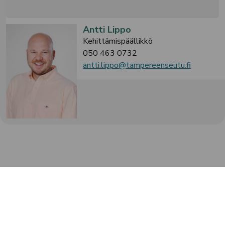
Antti Lippo
Kehittämispäällikkö
050 463 0732
antti.lippo@tampereenseutu.fi