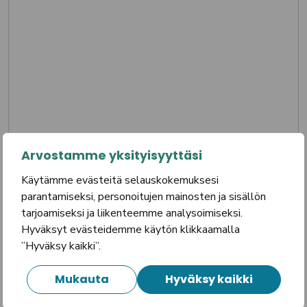
Arvostamme yksityisyyttäsi
Matkustustapa
Käytämme evästeitä selauskokemuksesi
parantamiseksi, personoitujen mainosten ja sisällön
yleinen kulkuneuvo
tarjoamiseksi ja liikenteemme analysoimiseksi.
oma auto
Hyväksyt evästeidemme käytön klikkaamalla
”Hyväksy kaikki”.
muu, mikä
Mukauta
Hyväksy kaikki
Ajokilometrit