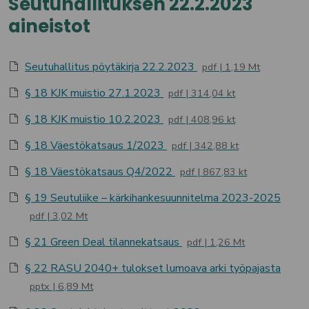
Seutuhallituksen 22.2.2023
aineistot
Seutuhallitus pöytäkirja 22.2.2023
pdf
1,19 Mt
§ 18 KJK muistio 27.1.2023
pdf
314,04 kt
§ 18 KJK muistio 10.2.2023
pdf
408,96 kt
§ 18 Väestökatsaus 1/2023
pdf
342,88 kt
§ 18 Väestökatsaus Q4/2022
pdf
867,83 kt
§ 19 Seutuliike – kärkihankesuunnitelma 2023-2025
pdf
3,02 Mt
§ 21 Green Deal tilannekatsaus
pdf
1,26 Mt
§ 22 RASU 2040+ tulokset lumoava arki työpajasta
pptx
6,89 Mt