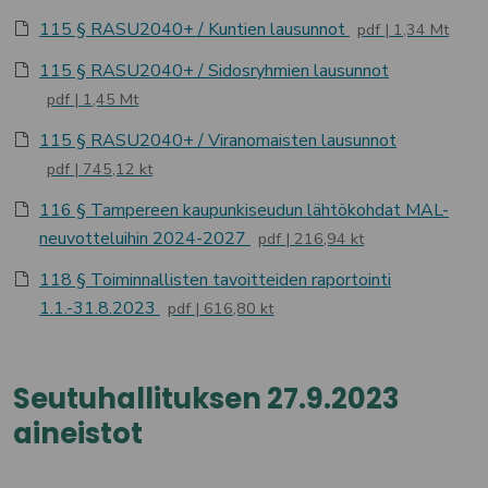
115 § RASU2040+ / Kuntien lausunnot
pdf
1,34 Mt
115 § RASU2040+ / Sidosryhmien lausunnot
pdf
1,45 Mt
115 § RASU2040+ / Viranomaisten lausunnot
pdf
745,12 kt
116 § Tampereen kaupunkiseudun lähtökohdat MAL-
neuvotteluihin 2024-2027
pdf
216,94 kt
118 § Toiminnallisten tavoitteiden raportointi
1.1.-31.8.2023
pdf
616,80 kt
Seutuhallituksen 27.9.2023
aineistot