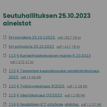
Seutuhallituksen 25.10.2023
aineistot
SH pöytäkirja 25.10.12023
pdf
827,39 kt
SH esityslista 25.10.2023
pdf
417,78 kt
113 § Kuntajohtajakokouksen muistio 6.10.2023
pdf
272,27 kt
113 § Tampereen kaupunkiseudun pendelöintikatsaus
2023
pdf
1,06 Mt
113 § Työllisyyskatsaus 9/2023
pdf
1,28 Mt
113 § Väestökatsaus Q3/2023
pdf
2,98 Mt
114 § Seudullinen ICT-strategia, ehdotus
pdf
1,07 Mt