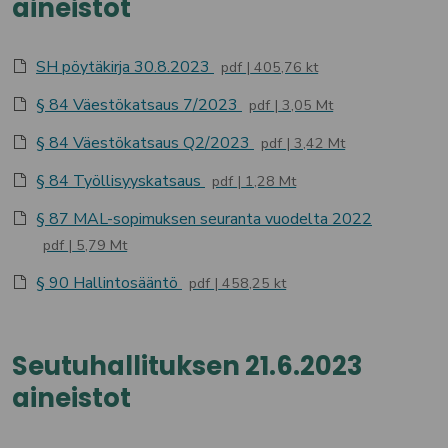
aineistot
SH pöytäkirja 30.8.2023
pdf
405,76 kt
§ 84 Väestökatsaus 7/2023
pdf
3,05 Mt
§ 84 Väestökatsaus Q2/2023
pdf
3,42 Mt
§ 84 Työllisyyskatsaus
pdf
1,28 Mt
§ 87 MAL-sopimuksen seuranta vuodelta 2022
pdf
5,79 Mt
§ 90 Hallintosääntö
pdf
458,25 kt
Seutuhallituksen 21.6.2023
aineistot