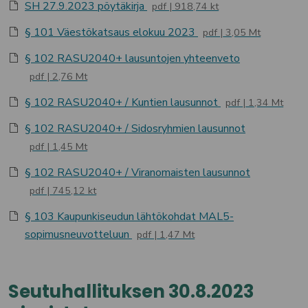
SH 27.9.2023 pöytäkirja
pdf
918,74 kt
§ 101 Väestökatsaus elokuu 2023
pdf
3,05 Mt
§ 102 RASU2040+ lausuntojen yhteenveto
pdf
2,76 Mt
§ 102 RASU2040+ / Kuntien lausunnot
pdf
1,34 Mt
§ 102 RASU2040+ / Sidosryhmien lausunnot
pdf
1,45 Mt
§ 102 RASU2040+ / Viranomaisten lausunnot
pdf
745,12 kt
§ 103 Kaupunkiseudun lähtökohdat MAL5-
sopimusneuvotteluun
pdf
1,47 Mt
Seutuhallituksen 30.8.2023