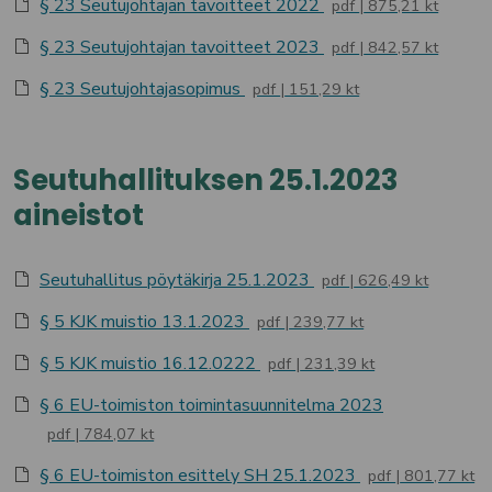
§ 23 Seutujohtajan tavoitteet 2022
pdf
875,21 kt
§ 23 Seutujohtajan tavoitteet 2023
pdf
842,57 kt
§ 23 Seutujohtajasopimus
pdf
151,29 kt
Seutuhallituksen 25.1.2023
aineistot
Seutuhallitus pöytäkirja 25.1.2023
pdf
626,49 kt
§ 5 KJK muistio 13.1.2023
pdf
239,77 kt
§ 5 KJK muistio 16.12.0222
pdf
231,39 kt
§ 6 EU-toimiston toimintasuunnitelma 2023
pdf
784,07 kt
§ 6 EU-toimiston esittely SH 25.1.2023
pdf
801,77 kt