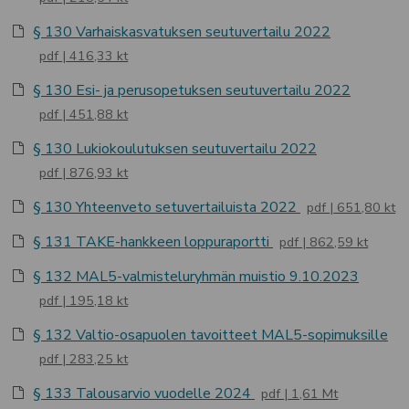
§ 130 Varhaiskasvatuksen seutuvertailu 2022
pdf
416,33 kt
§ 130 Esi- ja perusopetuksen seutuvertailu 2022
pdf
451,88 kt
§ 130 Lukiokoulutuksen seutuvertailu 2022
pdf
876,93 kt
§ 130 Yhteenveto setuvertailuista 2022
pdf
651,80 kt
§ 131 TAKE-hankkeen loppuraportti
pdf
862,59 kt
§ 132 MAL5-valmisteluryhmän muistio 9.10.2023
pdf
195,18 kt
§ 132 Valtio-osapuolen tavoitteet MAL5-sopimuksille
pdf
283,25 kt
§ 133 Talousarvio vuodelle 2024
pdf
1,61 Mt