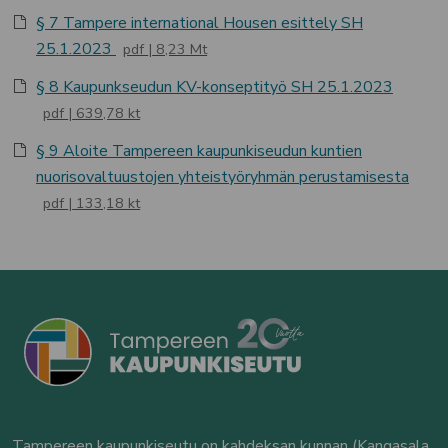
§ 7 Tampere international Housen esittely SH
25.1.2023
pdf
8,23 Mt
§ 8 Kaupunkseudun KV-konseptityö SH 25.1.2023
pdf
639,78 kt
§ 9 Aloite Tampereen kaupunkiseudun kuntien
nuorisovaltuustojen yhteistyöryhmän perustamisesta
pdf
133,18 kt
Tampereen kaupunkiseutu on kahdeksan kunnan (Kangasala,