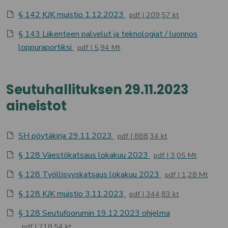
§ 142 KJK muistio 1.12.2023
pdf
209,57 kt
§ 143 Liikenteen palvelut ja teknologiat / luonnos
loppuraportiksi
pdf
5,94 Mt
Seutuhallituksen 29.11.2023
aineistot
SH pöytäkirja 29.11.2023
pdf
888,34 kt
§ 128 Väestökatsaus lokakuu 2023
pdf
3,05 Mt
§ 128 Työllisyyskatsaus lokakuu 2023
pdf
1,28 Mt
§ 128 KJK muistio 3.11.2023
pdf
344,83 kt
§ 128 Seutufoorumin 19.12.2023 ohjelma
pdf
218,54 kt