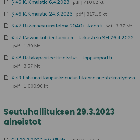
§ 46 KJK muistio 6.4.2023
pdf
710,62 kt
§ 46 KJK muistio 24.3.2023
pdf
817,18 kt
§ 47 Rakennesuunnitelma 2040+ -koonti
pdf
3,37 Mt
§ 47 Kasvun kohdentaminen – tarkastelu SH 26.4.2023
pdf
1,89 Mt
§ 48 Ratakapasiteettiselvitys – loppuraportti
pdf
3,57 Mt
§ 49 Lähijunat kaupunkiseudun liikennejärjestelmätyössä
pdf
1 000,96 kt
Seutuhallituksen 29.3.2023
aineistot