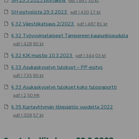
SH 29.3.2023 pöytäkirja
pdf
847,30 kt
SH esityslista 29.3.2023
pdf
430,17 kt
§ 32 Väestökatsaus 2/2023
pdf
487,81 kt
§ 32 Työvvoimatarpeet Tampereen kaupunkiseudulla
pdf
428,90 kt
§ 32 KJK muistio 10.3.2023
pdf
344,03 kt
§ 33 Asukaskyselyn tulokset – PP-esitys
pdf
735,90 kt
§ 33 Asukaskyselyn tulokset koko tulosraportti
pdf
2,50 Mt
§ 35 Kuntayhtymän tilinpäätös vuodelta 2022
pdf
309,57 kt