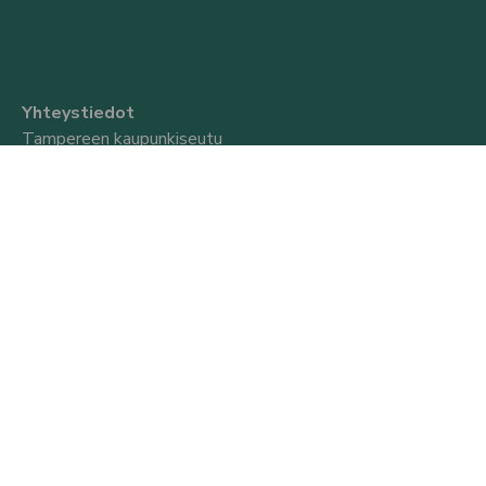
Yhteystiedot
Tampereen kaupunkiseutu
Seututoimisto
Puutarhakatu 11 A
33210 Tampere
Käyntiosoite: Puutarhakatu 11 A, 3. krs.
Puh. 040 544 1591
Tarkemmat yhteystiedot
Laskutus
Tietosuojaseloste
Saavutettavuusseloste