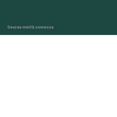
Seuraa meitä somessa
Tilaa uutiskirje
Tulevaisuuksia kaupunkiseudulla -podcast
RSS-syötteet