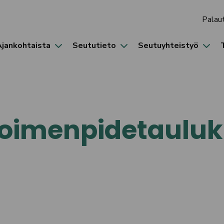
Palau
Ajankohtaista
Seututieto
Seutuyhteistyö
 toimenpidetaulu