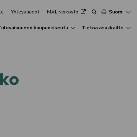
te
Yhteystiedot
MAL-verkosto
Suomi
Tulevaisuuden kaupunkiseutu
Tietoa asukkaille
kko