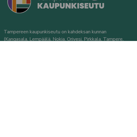
Tampereen kaupunkiseutu on kahdeksan kunnan
(Kangasala, Lempäälä, Nokia, Orivesi, Pirkkala, Tampere,
Vesilahti, Ylöjärvi) ja yli 420 000 asukkaan kestävän
kasvun metropoli. Tampereen kaupunkiseutu on
pääkaupunkiseudun jälkeen Suomen suurin ja nopeimmin
kasvava kaupunkiseutu. Seudulla toimii 35 000 yritystä.
Sivuston kuvat: Laura Vanzo / Visit Tampere ja kunnat
© Tampereen kaupunkiseutu