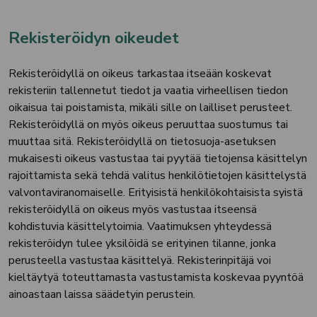
Rekisteröidyn oikeudet
Rekisteröidyllä on oikeus tarkastaa itseään koskevat
rekisteriin tallennetut tiedot ja vaatia virheellisen tiedon
oikaisua tai poistamista, mikäli sille on lailliset perusteet.
Rekisteröidyllä on myös oikeus peruuttaa suostumus tai
muuttaa sitä. Rekisteröidyllä on tietosuoja-asetuksen
mukaisesti oikeus vastustaa tai pyytää tietojensa käsittelyn
rajoittamista sekä tehdä valitus henkilötietojen käsittelystä
valvontaviranomaiselle. Erityisistä henkilökohtaisista syistä
rekisteröidyllä on oikeus myös vastustaa itseensä
kohdistuvia käsittelytoimia. Vaatimuksen yhteydessä
rekisteröidyn tulee yksilöidä se erityinen tilanne, jonka
perusteella vastustaa käsittelyä. Rekisterinpitäjä voi
kieltäytyä toteuttamasta vastustamista koskevaa pyyntöä
ainoastaan laissa säädetyin perustein.