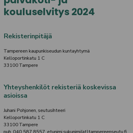
kouluselvitys 2024
Rekisterinpitäjä
Tampereen kaupunkiseudun kuntayhtymä
Kelloportinkatu 1 C
33100 Tampere
Yhteyshenkilöt rekisteriä koskevissa
asioissa
Juhani Pohjonen, seutusihteeri
Kelloportinkatu 1 C
33100 Tampere
puh. 040 587 8557, etunimi.sukunimi(at)tampereenseutu.fi