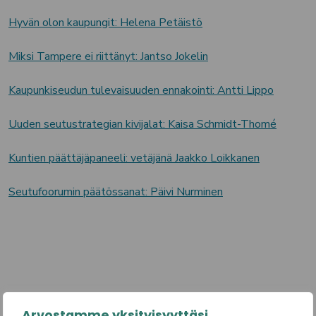
Hyvän olon kaupungit: Helena Petäistö
Miksi Tampere ei riittänyt: Jantso Jokelin
Kaupunkiseudun tulevaisuuden ennakointi: Antti Lippo
Uuden seutustrategian kivijalat: Kaisa Schmidt-Thomé
Kuntien päättäjäpaneeli: vetäjänä Jaakko Loikkanen
Seutufoorumin päätössanat: Päivi Nurminen
Arvostamme yksityisyyttäsi