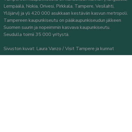
Lempäälä, Nokia, Orivesi, Pirkkala, Tampere, Vesilahti,
Ylöjärvi) ja yli 420 000 asukkaan kestävän kasvun metropoli.
Tampereen kaupunkiseutu on pääkaupunkiseudun jälkeen
Suomen suurin ja nopeimmin kasvava kaupunkiseutu.
Seudulla toimii 35 000 yritystä.
Sivuston kuvat: Laura Vanzo / Visit Tampere ja kunnat
© Tampereen kaupunkiseutu
Yhteystiedot
Tampereen kaupunkiseutu
Seututoimisto
Puutarhakatu 11 A
33210 Tampere
Käyntiosoite: Puutarhakatu 11 A, 3. krs.
Puh. 040 544 1591