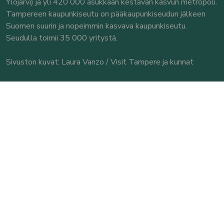
Ylöjärvi) ja yli 420 000 asukkaan kestävän kasvun metropoli.
Tampereen kaupunkiseutu on pääkaupunkiseudun jälkeen
Suomen suurin ja nopeimmin kasvava kaupunkiseutu.
Seudulla toimii 35 000 yritystä.
Sivuston kuvat: Laura Vanzo / Visit Tampere ja kunnat
© Tampereen kaupunkiseutu
Yhteystiedot
Tampereen kaupunkiseutu
Seututoimisto
Puutarhakatu 11 A
33210 Tampere
Käyntiosoite: Puutarhakatu 11 A, 3. krs.
Puh. 040 544 1591
Tarkemmat yhteystiedot