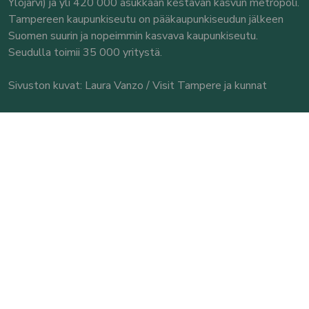
Ylöjärvi) ja yli 420 000 asukkaan kestävän kasvun metropoli.
Tampereen kaupunkiseutu on pääkaupunkiseudun jälkeen
Suomen suurin ja nopeimmin kasvava kaupunkiseutu.
Seudulla toimii 35 000 yritystä.
Sivuston kuvat: Laura Vanzo / Visit Tampere ja kunnat
© Tampereen kaupunkiseutu
Yhteystiedot
Tampereen kaupunkiseutu
Seututoimisto
Puutarhakatu 11 A
33210 Tampere
Käyntiosoite: Puutarhakatu 11 A, 3. krs.
Puh. 040 544 1591
Tarkemmat yhteystiedot