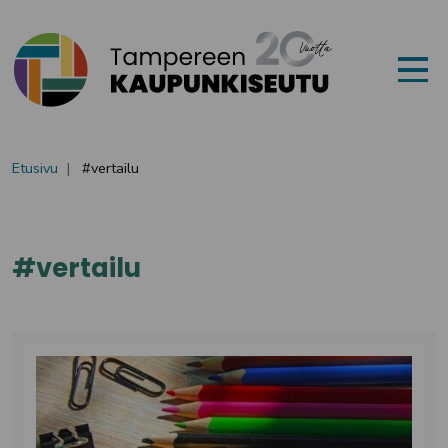
Siirry sisältöön
Etusivu
vertailu
Avainsana:
vertailu