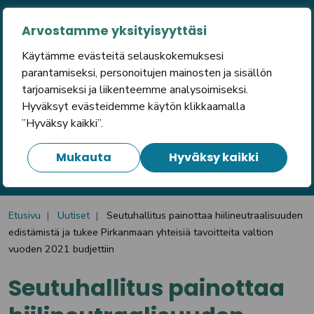
Arvostamme yksityisyyttäsi
Käytämme evästeitä selauskokemuksesi
parantamiseksi, personoitujen mainosten ja sisällön
tarjoamiseksi ja liikenteemme analysoimiseksi.
Hyväksyt evästeidemme käytön klikkaamalla
”Hyväksy kaikki”.
Mukauta
Hyväksy kaikki
Etusivu
Uutiset
Seutuhallitus painottaa hiilineutraalisuuden
edistämistä ja tukee Pirkanmaan yhteisiä tavoitteita valtion
vuoden 2021 budjettiin
Seutuhallitus painottaa