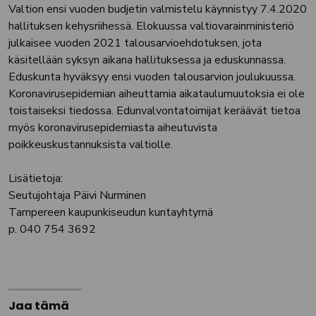
Valtion ensi vuoden budjetin valmistelu käynnistyy 7.4.2020
hallituksen kehysriihessä. Elokuussa valtiovarainministeriö
julkaisee vuoden 2021 talousarvioehdotuksen, jota
käsitellään syksyn aikana hallituksessa ja eduskunnassa.
Eduskunta hyväksyy ensi vuoden talousarvion joulukuussa.
Koronavirusepidemian aiheuttamia aikataulumuutoksia ei ole
toistaiseksi tiedossa. Edunvalvontatoimijat keräävät tietoa
myös koronavirusepidemiasta aiheutuvista
poikkeuskustannuksista valtiolle.
Lisätietoja:
Seutujohtaja Päivi Nurminen
Tampereen kaupunkiseudun kuntayhtymä
p. 040 754 3692
Jaa tämä