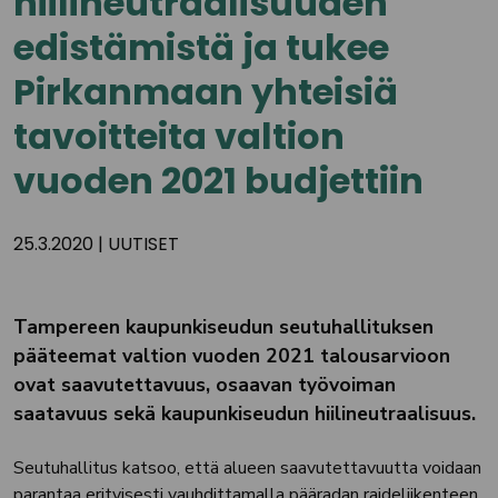
hiilineutraalisuuden
edistämistä ja tukee
Pirkanmaan yhteisiä
tavoitteita valtion
vuoden 2021 budjettiin
25.3.2020
|
UUTISET
Tampereen kaupunkiseudun seutuhallituksen
pääteemat valtion vuoden 2021 talousarvioon
ovat saavutettavuus, osaavan työvoiman
saatavuus sekä kaupunkiseudun hiilineutraalisuus.
Seutuhallitus katsoo, että alueen saavutettavuutta voidaan
parantaa erityisesti vauhdittamalla pääradan raideliikenteen