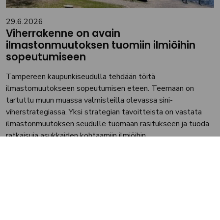
29.6.2026
Viherrakenne on avain
ilmastonmuutoksen tuomiin ilmiöihin
sopeutumiseen
Tampereen kaupunkiseudulla tehdään töitä
ilmastomuutokseen sopeutumisen eteen. Teemaan on
tartuttu muun muassa valmisteilla olevassa sini-
viherstrategiassa. Yksi strategian tavoitteista on vastata
ilmastonmuutoksen seudulle tuomaan rasitukseen ja tuoda
ratkaisuja asukkaiden kohtaamiin ilmiöihin,...
Lue lisää