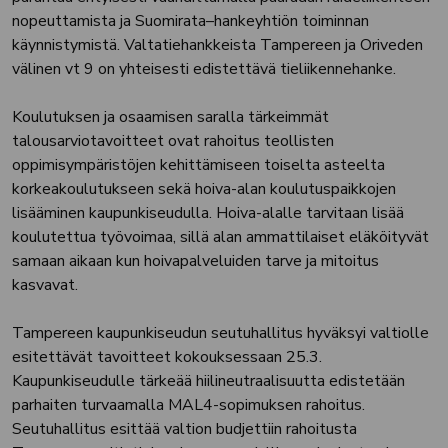
nopeuttamista ja Suomirata–hankeyhtiön toiminnan
käynnistymistä. Valtatiehankkeista Tampereen ja Oriveden
välinen vt 9 on yhteisesti edistettävä tieliikennehanke.
Koulutuksen ja osaamisen saralla tärkeimmät
talousarviotavoitteet ovat rahoitus teollisten
oppimisympäristöjen kehittämiseen toiselta asteelta
korkeakoulutukseen sekä hoiva-alan koulutuspaikkojen
lisääminen kaupunkiseudulla. Hoiva-alalle tarvitaan lisää
koulutettua työvoimaa, sillä alan ammattilaiset eläköityvät
samaan aikaan kun hoivapalveluiden tarve ja mitoitus
kasvavat.
Tampereen kaupunkiseudun seutuhallitus hyväksyi valtiolle
esitettävät tavoitteet kokouksessaan 25.3.
Kaupunkiseudulle tärkeää hiilineutraalisuutta edistetään
parhaiten turvaamalla MAL4-sopimuksen rahoitus.
Seutuhallitus esittää valtion budjettiin rahoitusta