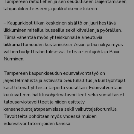
Tampereen raitiotiehen ja sen seudulliseen laajentamiseen,
lähijunaliikenteeseen ja joukkoliikennetukeen.
– Kaupunkipolitiikan keskeinen sisältö on juuri kestävä
liikkuminen raiteilla, busseilla sekä kävellen ja pyöräillen.
Tämä vähentää myös yhteiskunnalle aiheutuvia
liikkumattomuuden kustannuksia. Asian pitää näkyä myös
valtion budjettirahoituksessa, toteaa seutujohtaja Päivi
Nurminen.
Tampereen kaupunkiseudun edunvalvontatyö on
järjestelmällistä ja aktiivista. Seutuhallitus ja kuntajohtajat
käsittelevät yhteisiä tarpeita vuosittain. Edunvalvontaan
kuuluvat mm. hallitusohjelmatavoitteet sekä vuosittaiset
talousarviotavoitteet ja niiden esittely
kansanedustajatapaamisissa sekä vaikuttajafoorumilla.
Tavoitteita pohditaan myös yhdessä muiden
edunvalvontatoimijoiden kanssa.