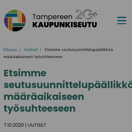
Siirry sisältöön
Etusivu
Uutiset
Etsimme seutusuunnittelupäällikköä
määräaikaiseen työsuhteeseen
Etsimme
seutusuunnittelupäällikk
määräaikaiseen
työsuhteeseen
7.10.2020
|
UUTISET