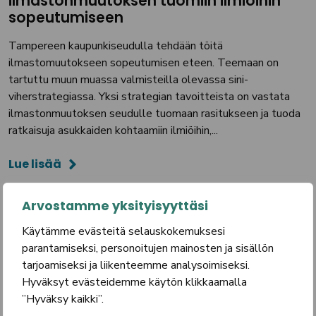
ilmastonmuutoksen tuomiin ilmiöihin
sopeutumiseen
Tampereen kaupunkiseudulla tehdään töitä
ilmastomuutokseen sopeutumisen eteen. Teemaan on
tartuttu muun muassa valmisteilla olevassa sini-
viherstrategiassa. Yksi strategian tavoitteista on vastata
ilmastonmuutoksen seudulle tuomaan rasitukseen ja tuoda
ratkaisuja asukkaiden kohtaamiin ilmiöihin,...
Lue lisää
Arvostamme yksityisyyttäsi
Käytämme evästeitä selauskokemuksesi
parantamiseksi, personoitujen mainosten ja sisällön
tarjoamiseksi ja liikenteemme analysoimiseksi.
Hyväksyt evästeidemme käytön klikkaamalla
”Hyväksy kaikki”.