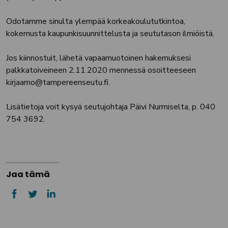
Odotamme sinulta ylempää korkeakoulututkintoa,
kokemusta kaupunkisuunnittelusta ja seututason ilmiöistä.
Jos kiinnostuit, lähetä vapaamuotoinen hakemuksesi
palkkatoiveineen 2.11.2020 mennessä osoitteeseen
kirjaamo@tampereenseutu.fi.
Lisätietoja voit kysyä seutujohtaja Päivi Nurmiselta, p. 040
754 3692.
Jaa tämä