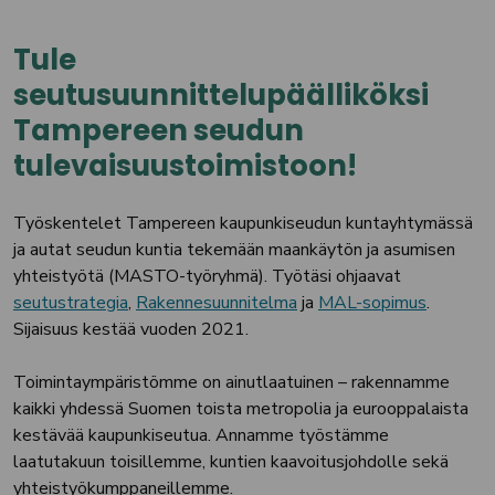
Tule
seutusuunnittelupäälliköksi
Tampereen seudun
tulevaisuustoimistoon!
Työskentelet Tampereen kaupunkiseudun kuntayhtymässä
ja autat seudun kuntia tekemään maankäytön ja asumisen
yhteistyötä (MASTO-työryhmä). Työtäsi ohjaavat
seutustrategia
,
Rakennesuunnitelma
ja
MAL-sopimus
.
Sijaisuus kestää vuoden 2021.
Toimintaympäristömme on ainutlaatuinen – rakennamme
kaikki yhdessä Suomen toista metropolia ja eurooppalaista
kestävää kaupunkiseutua. Annamme työstämme
laatutakuun toisillemme, kuntien kaavoitusjohdolle sekä
yhteistyökumppaneillemme.