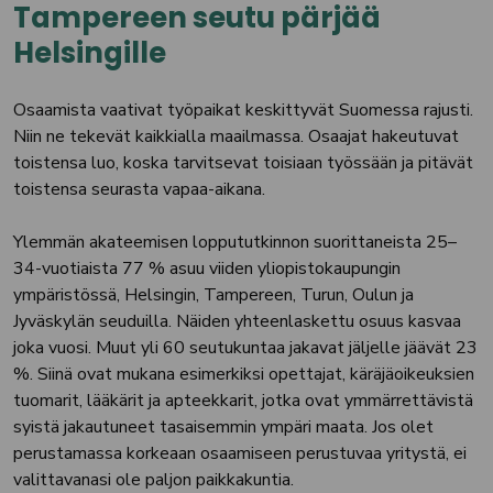
Tampereen seutu pärjää
Helsingille
Osaamista vaativat työpaikat keskittyvät Suomessa rajusti.
Niin ne tekevät kaikkialla maailmassa. Osaajat hakeutuvat
toistensa luo, koska tarvitsevat toisiaan työssään ja pitävät
toistensa seurasta vapaa-aikana.
Ylemmän akateemisen loppututkinnon suorittaneista 25–
34-vuotiaista 77 % asuu viiden yliopistokaupungin
ympäristössä, Helsingin, Tampereen, Turun, Oulun ja
Jyväskylän seuduilla. Näiden yhteenlaskettu osuus kasvaa
joka vuosi. Muut yli 60 seutukuntaa jakavat jäljelle jäävät 23
%. Siinä ovat mukana esimerkiksi opettajat, käräjäoikeuksien
tuomarit, lääkärit ja apteekkarit, jotka ovat ymmärrettävistä
syistä jakautuneet tasaisemmin ympäri maata. Jos olet
perustamassa korkeaan osaamiseen perustuvaa yritystä, ei
valittavanasi ole paljon paikkakuntia.