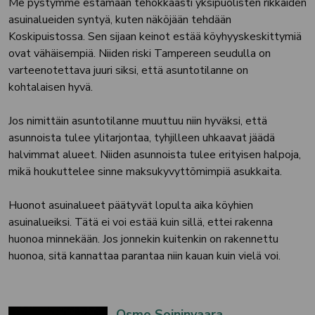
Me pystymme estämään tehokkaasti yksipuolisten rikkaiden
asuinalueiden syntyä, kuten näköjään tehdään
Koskipuistossa. Sen sijaan keinot estää köyhyyskeskittymiä
ovat vähäisempiä. Niiden riski Tampereen seudulla on
varteenotettava juuri siksi, että asuntotilanne on
kohtalaisen hyvä.
Jos nimittäin asuntotilanne muuttuu niin hyväksi, että
asunnoista tulee ylitarjontaa, tyhjilleen uhkaavat jäädä
halvimmat alueet. Niiden asunnoista tulee erityisen halpoja,
mikä houkuttelee sinne maksukyvyttömimpiä asukkaita.
Huonot asuinalueet päätyvät lopulta aika köyhien
asuinalueiksi. Tätä ei voi estää kuin sillä, ettei rakenna
huonoa minnekään. Jos jonnekin kuitenkin on rakennettu
huonoa, sitä kannattaa parantaa niin kauan kuin vielä voi.
Osmo Soininvaara