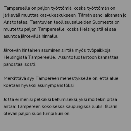
Tampereella on paljon työttömiä, koska työttömän on
järkevää muuttaa kasvukeskukseen. Tämän sanoi aikanaan jo
Aristoteles. Taantuvien teollisuusalueiden Suomesta on
muutettu paljon Tampereelle, koska Helsingistä ei saa
asuntoa järkevällä hinnalla.
Järkevän hintainen asuminen siirtää myös työpaikkoja
Helsingistä Tampereelle. Asuntotuotantoon kannattaa
panostaa isosti.
Merkittävä syy Tampereen menestykselle on, että alue
koetaan hyväksi asuinympäristöksi.
Jotta ei menisi pelkäksi kehumiseksi, yksi moitekin pitää
antaa: Tampereen kokoisessa kaupungissa luulisi fillarin
olevan paljon suositumpi kuin on.