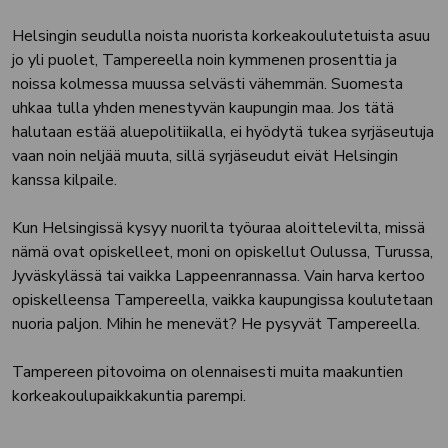
Helsingin seudulla noista nuorista korkeakoulutetuista asuu
jo yli puolet, Tampereella noin kymmenen prosenttia ja
noissa kolmessa muussa selvästi vähemmän. Suomesta
uhkaa tulla yhden menestyvän kaupungin maa. Jos tätä
halutaan estää aluepolitiikalla, ei hyödytä tukea syrjäseutuja
vaan noin neljää muuta, sillä syrjäseudut eivät Helsingin
kanssa kilpaile.
Kun Helsingissä kysyy nuorilta työuraa aloittelevilta, missä
nämä ovat opiskelleet, moni on opiskellut Oulussa, Turussa,
Jyväskylässä tai vaikka Lappeenrannassa. Vain harva kertoo
opiskelleensa Tampereella, vaikka kaupungissa koulutetaan
nuoria paljon. Mihin he menevät? He pysyvät Tampereella.
Tampereen pitovoima on olennaisesti muita maakuntien
korkeakoulupaikkakuntia parempi.