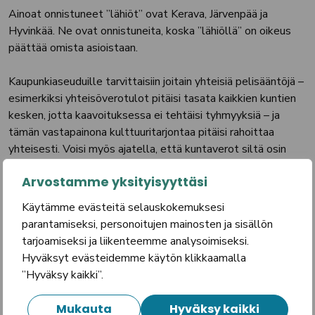
Ainoat onnistuneet ”lähiöt” ovat Kerava, Järvenpää ja
Hyvinkää. Ne ovat onnistuneita, koska ”lähiöllä” on oikeus
päättää omista asioistaan.
Kaupunkiaseuduille tarvittaisiin joitain yhteisiä pelisääntöjä –
esimerkiksi yhteisöverotulot pitäisi tasata kaikkien kuntien
kesken, jotta kaavoituksessa ei tehtäisi tyhmyyksiä – ja
tämän vastapainona kulttuuritarjontaa pitäisi rahoittaa
yhteisesti. Voisi myös ajatella, että kuntaverot siltä osin
kuin tulot ylittävät 100 000 euroa vuodessa, maksettaisiin
Arvostamme yksityisyyttäsi
yhteiseen kassaan, jotta asukkaiden houkuttelussa ei
keskityttäisi rikkaiden houkutteluun.
Käytämme evästeitä selauskokemuksesi
parantamiseksi, personoitujen mainosten ja sisällön
Muuten on vain hyväksi, että kunnat vähän kilpailevat siitä,
tarjoamiseksi ja liikenteemme analysoimiseksi.
missä on hyvä asua.
Hyväksyt evästeidemme käytön klikkaamalla
”Hyväksy kaikki”.
On myös Tampereen etu, että seudun muut kunnat
pystyvät tarjoamaan sellaista asumista jota Tampere ei
Mukauta
Hyväksy kaikki