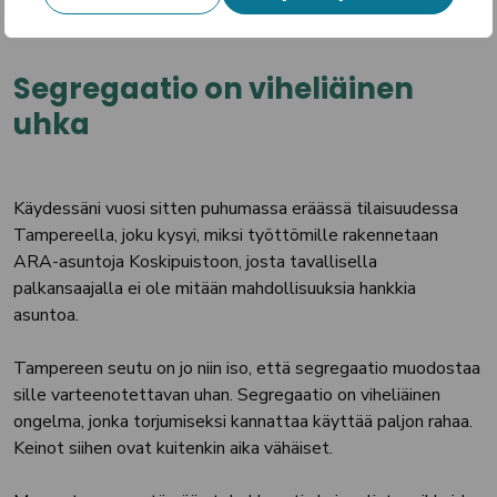
pysty tarjoamaan.
Segregaatio on viheliäinen
uhka
Käydessäni vuosi sitten puhumassa eräässä tilaisuudessa
Tampereella, joku kysyi, miksi työttömille rakennetaan
ARA-asuntoja Koskipuistoon, josta tavallisella
palkansaajalla ei ole mitään mahdollisuuksia hankkia
asuntoa.
Tampereen seutu on jo niin iso, että segregaatio muodostaa
sille varteenotettavan uhan. Segregaatio on viheliäinen
ongelma, jonka torjumiseksi kannattaa käyttää paljon rahaa.
Keinot siihen ovat kuitenkin aika vähäiset.