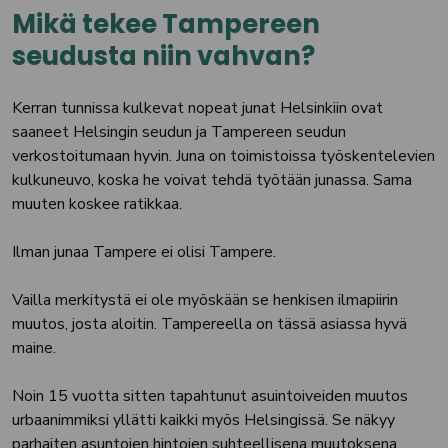
Mikä tekee Tampereen
seudusta niin vahvan?
Kerran tunnissa kulkevat nopeat junat Helsinkiin ovat
saaneet Helsingin seudun ja Tampereen seudun
verkostoitumaan hyvin. Juna on toimistoissa työskentelevien
kulkuneuvo, koska he voivat tehdä työtään junassa. Sama
muuten koskee ratikkaa.
Ilman junaa Tampere ei olisi Tampere.
Vailla merkitystä ei ole myöskään se henkisen ilmapiirin
muutos, josta aloitin. Tampereella on tässä asiassa hyvä
maine.
Noin 15 vuotta sitten tapahtunut asuintoiveiden muutos
urbaanimmiksi yllätti kaikki myös Helsingissä. Se näkyy
parhaiten asuntojen hintojen suhteellisena muutoksena.