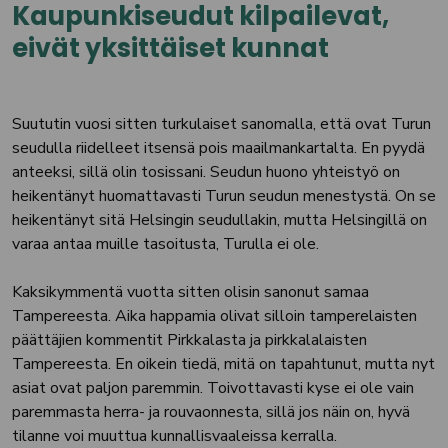
Kaupunkiseudut kilpailevat,
eivät yksittäiset kunnat
Suututin vuosi sitten turkulaiset sanomalla, että ovat Turun
seudulla riidelleet itsensä pois maailmankartalta. En pyydä
anteeksi, sillä olin tosissani. Seudun huono yhteistyö on
heikentänyt huomattavasti Turun seudun menestystä. On se
heikentänyt sitä Helsingin seudullakin, mutta Helsingillä on
varaa antaa muille tasoitusta, Turulla ei ole.
Kaksikymmentä vuotta sitten olisin sanonut samaa
Tampereesta. Aika happamia olivat silloin tamperelaisten
päättäjien kommentit Pirkkalasta ja pirkkalalaisten
Tampereesta. En oikein tiedä, mitä on tapahtunut, mutta nyt
asiat ovat paljon paremmin. Toivottavasti kyse ei ole vain
paremmasta herra- ja rouvaonnesta, sillä jos näin on, hyvä
tilanne voi muuttua kunnallisvaaleissa kerralla.