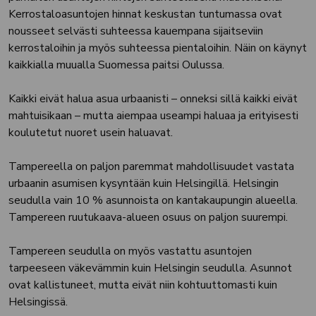
Kerrostaloasuntojen hinnat keskustan tuntumassa ovat
nousseet selvästi suhteessa kauempana sijaitseviin
kerrostaloihin ja myös suhteessa pientaloihin. Näin on käynyt
kaikkialla muualla Suomessa paitsi Oulussa.
Kaikki eivät halua asua urbaanisti – onneksi sillä kaikki eivät
mahtuisikaan – mutta aiempaa useampi haluaa ja erityisesti
koulutetut nuoret usein haluavat.
Tampereella on paljon paremmat mahdollisuudet vastata
urbaanin asumisen kysyntään kuin Helsingillä. Helsingin
seudulla vain 10 % asunnoista on kantakaupungin alueella.
Tampereen ruutukaava-alueen osuus on paljon suurempi.
Tampereen seudulla on myös vastattu asuntojen
tarpeeseen väkevämmin kuin Helsingin seudulla. Asunnot
ovat kallistuneet, mutta eivät niin kohtuuttomasti kuin
Helsingissä.