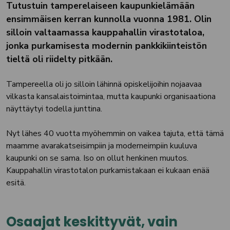
Tutustuin tamperelaiseen kaupunkielämään
ensimmäisen kerran kunnolla vuonna 1981. Olin
silloin valtaamassa kauppahallin virastotaloa,
jonka purkamisesta modernin pankkikiinteistön
tieltä oli riidelty pitkään.
Tampereella oli jo silloin lähinnä opiskelijoihin nojaavaa
vilkasta kansalaistoimintaa, mutta kaupunki organisaationa
näyttäytyi todella junttina.
Nyt lähes 40 vuotta myöhemmin on vaikea tajuta, että tämä
maamme avarakatseisimpiin ja moderneimpiin kuuluva
kaupunki on se sama. Iso on ollut henkinen muutos.
Kauppahallin virastotalon purkamistakaan ei kukaan enää
esitä.
Osaajat keskittyvät, vain