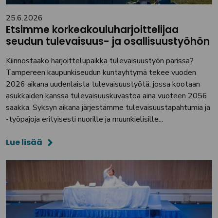
25.6.2026
Etsimme korkeakouluharjoittelijaa
seudun tulevaisuus- ja osallisuustyöhön
Kiinnostaako harjoittelupaikka tulevaisuustyön parissa?
Tampereen kaupunkiseudun kuntayhtymä tekee vuoden
2026 aikana uudenlaista tulevaisuustyötä, jossa kootaan
asukkaiden kanssa tulevaisuuskuvastoa aina vuoteen 2056
saakka. Syksyn aikana järjestämme tulevaisuustapahtumia ja
-työpajoja erityisesti nuorille ja muunkielisille...
Lue lisää