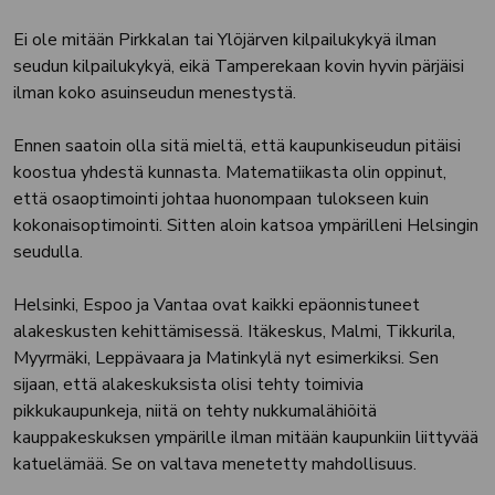
Ei ole mitään Pirkkalan tai Ylöjärven kilpailukykyä ilman
seudun kilpailukykyä, eikä Tamperekaan kovin hyvin pärjäisi
ilman koko asuinseudun menestystä.
Ennen saatoin olla sitä mieltä, että kaupunkiseudun pitäisi
koostua yhdestä kunnasta. Matematiikasta olin oppinut,
että osaoptimointi johtaa huonompaan tulokseen kuin
kokonaisoptimointi. Sitten aloin katsoa ympärilleni Helsingin
seudulla.
Helsinki, Espoo ja Vantaa ovat kaikki epäonnistuneet
alakeskusten kehittämisessä. Itäkeskus, Malmi, Tikkurila,
Myyrmäki, Leppävaara ja Matinkylä nyt esimerkiksi. Sen
sijaan, että alakeskuksista olisi tehty toimivia
pikkukaupunkeja, niitä on tehty nukkumalähiöitä
kauppakeskuksen ympärille ilman mitään kaupunkiin liittyvää
katuelämää. Se on valtava menetetty mahdollisuus.