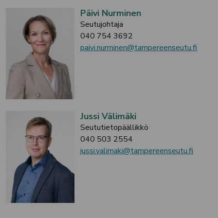
Päivi Nurminen
Seutujohtaja
040 754 3692
paivi.nurminen@tampereenseutu.fi
Jussi Välimäki
Seututietopäällikkö
040 503 2554
jussi.valimaki@tampereenseutu.fi