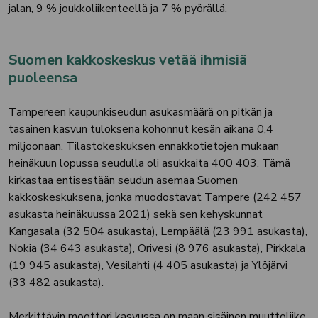
jalan, 9 % joukkoliikenteellä ja 7 % pyörällä.
Suomen kakkoskeskus vetää ihmisiä
puoleensa
Tampereen kaupunkiseudun asukasmäärä on pitkän ja
tasainen kasvun tuloksena kohonnut kesän aikana 0,4
miljoonaan. Tilastokeskuksen ennakkotietojen mukaan
heinäkuun lopussa seudulla oli asukkaita 400 403. Tämä
kirkastaa entisestään seudun asemaa Suomen
kakkoskeskuksena, jonka muodostavat Tampere (242 457
asukasta heinäkuussa 2021) sekä sen kehyskunnat
Kangasala (32 504 asukasta), Lempäälä (23 991 asukasta),
Nokia (34 643 asukasta), Orivesi (8 976 asukasta), Pirkkala
(19 945 asukasta), Vesilahti (4 405 asukasta) ja Ylöjärvi
(33 482 asukasta).
Merkittävin moottori kasvussa on maan sisäinen muuttoliike,