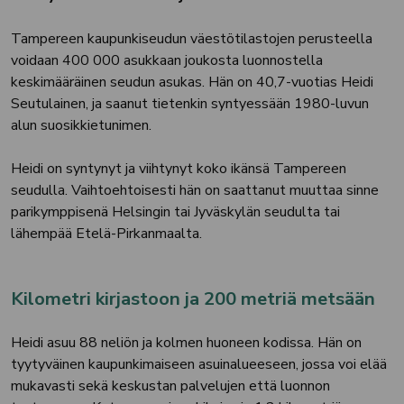
Tampereen kaupunkiseudun väestötilastojen perusteella
voidaan 400 000 asukkaan joukosta luonnostella
keskimääräinen seudun asukas. Hän on 40,7-vuotias Heidi
Seutulainen, ja saanut tietenkin syntyessään 1980-luvun
alun suosikkietunimen.
Heidi on syntynyt ja viihtynyt koko ikänsä Tampereen
seudulla. Vaihtoehtoisesti hän on saattanut muuttaa sinne
parikymppisenä Helsingin tai Jyväskylän seudulta tai
lähempää Etelä-Pirkanmaalta.
Kilometri kirjastoon ja 200 metriä metsään
Heidi asuu 88 neliön ja kolmen huoneen kodissa. Hän on
tyytyväinen kaupunkimaiseen asuinalueeseen, jossa voi elää
mukavasti sekä keskustan palvelujen että luonnon