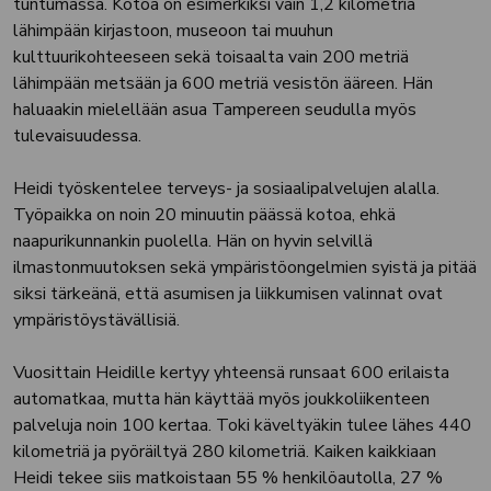
tuntumassa. Kotoa on esimerkiksi vain 1,2 kilometriä
lähimpään kirjastoon, museoon tai muuhun
kulttuurikohteeseen sekä toisaalta vain 200 metriä
lähimpään metsään ja 600 metriä vesistön ääreen. Hän
haluaakin mielellään asua Tampereen seudulla myös
tulevaisuudessa.
Heidi työskentelee terveys- ja sosiaalipalvelujen alalla.
Työpaikka on noin 20 minuutin päässä kotoa, ehkä
naapurikunnankin puolella. Hän on hyvin selvillä
ilmastonmuutoksen sekä ympäristöongelmien syistä ja pitää
siksi tärkeänä, että asumisen ja liikkumisen valinnat ovat
ympäristöystävällisiä.
Vuosittain Heidille kertyy yhteensä runsaat 600 erilaista
automatkaa, mutta hän käyttää myös joukkoliikenteen
palveluja noin 100 kertaa. Toki käveltyäkin tulee lähes 440
kilometriä ja pyöräiltyä 280 kilometriä. Kaiken kaikkiaan
Heidi tekee siis matkoistaan 55 % henkilöautolla, 27 %