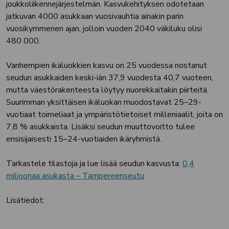
joukkoliikennejärjestelmän. Kasvukehityksen odotetaan
jatkuvan 4000 asukkaan vuosivauhtia ainakin parin
vuosikymmenen ajan, jolloin vuoden 2040 väkiluku olisi
480 000.
Vanhempien ikäluokkien kasvu on 25 vuodessa nostanut
seudun asukkaiden keski-iän 37,9 vuodesta 40,7 vuoteen,
mutta väestörakenteesta löytyy nuorekkaitakin piirteitä.
Suurimman yksittäisen ikäluokan muodostavat 25–29-
vuotiaat toimeliaat ja ympäristötietoiset milleniaalit, joita on
7,8 % asukkaista. Lisäksi seudun muuttovoitto tulee
ensisijaisesti 15–24-vuotiaiden ikäryhmistä.
Tarkastele tilastoja ja lue lisää seudun kasvusta:
0,4
miljoonaa asukasta – Tampereenseutu
Lisätiedot: