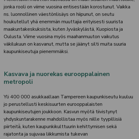
jonka rooli on viime vuosina entisestään korostunut. Vaikka
ns. luonnollinen väestönlisäys on hiipunut, on seutu
houkutellut yhä enemmän muuttajia erityisesti suurista
maakuntakeskuksista, kuten Jyväskylästä, Kuopiosta ja
Oulusta. Viime vuosina myös maahanmuuton vaikutus
väkilukuun on kasvanut, mutta se jäänyt silti muita suuria
kaupunkiseutuja pienemmäksi.
Kasvava ja nuorekas eurooppalainen
metropoli
Yli 400 000 asukkaallaan Tampereen kaupunkiseutu kuuluu
jo perustellusti keskisuurten eurooppalaisten
kaupunkiseutujen joukkoon. Kasvun myötä tiivistynyt
yhdyskuntarakenne mahdollistaa myös niille tyypillisiä
piirteitä̈, kuten kaupunkikulttuurin kehittymisen sekä
rajatonta ja sujuvaa liikkumista tukevan