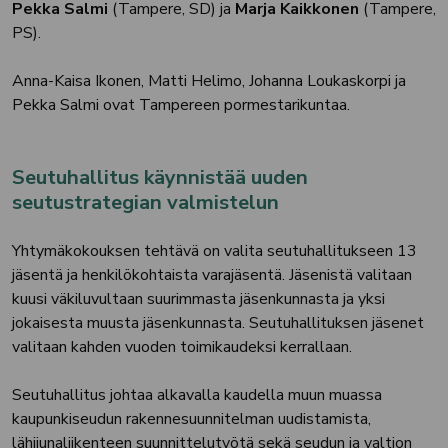
Pekka Salmi
(Tampere, SD) ja
Marja Kaikkonen
(Tampere,
PS).
Anna-Kaisa Ikonen, Matti Helimo, Johanna Loukaskorpi ja
Pekka Salmi ovat Tampereen pormestarikuntaa.
Seutuhallitus käynnistää uuden
seutustrategian valmistelun
Yhtymäkokouksen tehtävä on valita seutuhallitukseen 13
jäsentä ja henkilökohtaista varajäsentä. Jäsenistä valitaan
kuusi väkiluvultaan suurimmasta jäsenkunnasta ja yksi
jokaisesta muusta jäsenkunnasta. Seutuhallituksen jäsenet
valitaan kahden vuoden toimikaudeksi kerrallaan.
Seutuhallitus johtaa alkavalla kaudella muun muassa
kaupunkiseudun rakennesuunnitelman uudistamista,
lähijunaliikenteen suunnittelutyötä sekä seudun ja valtion