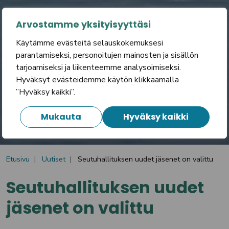
Arvostamme yksityisyyttäsi
Käytämme evästeitä selauskokemuksesi
parantamiseksi, personoitujen mainosten ja sisällön
tarjoamiseksi ja liikenteemme analysoimiseksi.
Hyväksyt evästeidemme käytön klikkaamalla
”Hyväksy kaikki”.
Mukauta
Hyväksy kaikki
Etusivu
Uutiset
Seutuhallituksen uudet jäsenet on valittu
Seutuhallituksen uudet
jäsenet on valittu