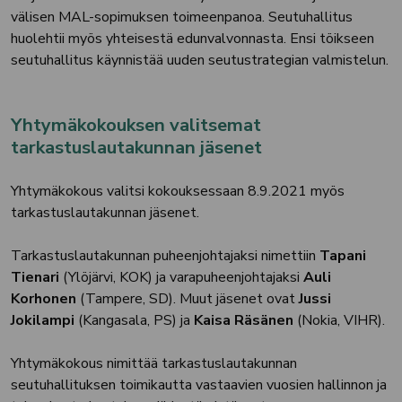
välisen MAL-sopimuksen toimeenpanoa. Seutuhallitus
huolehtii myös yhteisestä edunvalvonnasta. Ensi töikseen
seutuhallitus käynnistää uuden seutustrategian valmistelun.
Yhtymäkokouksen valitsemat
tarkastuslautakunnan jäsenet
Yhtymäkokous valitsi kokouksessaan 8.9.2021 myös
tarkastuslautakunnan jäsenet.
Tarkastuslautakunnan puheenjohtajaksi nimettiin
Tapani
Tienari
(Ylöjärvi, KOK) ja varapuheenjohtajaksi
Auli
Korhonen
(Tampere, SD). Muut jäsenet ovat
Jussi
Jokilampi
(Kangasala, PS) ja
Kaisa Räsänen
(Nokia, VIHR).
Yhtymäkokous nimittää tarkastuslautakunnan
seutuhallituksen toimikautta vastaavien vuosien hallinnon ja