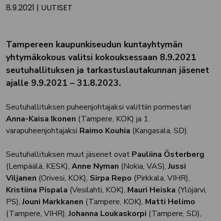
8.9.2021
|
UUTISET
Tampereen kaupunkiseudun kuntayhtymän
yhtymäkokous valitsi kokouksessaan 8.9.2021
seutuhallituksen ja tarkastuslautakunnan jäsenet
ajalle 9.9.2021 – 31.8.2023.
Seutuhallituksen puheenjohtajaksi valittiin pormestari
Anna-Kaisa Ikonen
(Tampere, KOK) ja 1.
varapuheenjohtajaksi
Raimo Kouhia
(Kangasala, SD).
Seutuhallituksen muut jäsenet ovat
Pauliina Österberg
(Lempäälä, KESK),
Anne Nyman
(Nokia, VAS),
Jussi
Viljanen
(Orivesi, KOK),
Sirpa Repo
(Pirkkala, VIHR),
Kristiina Pispala
(Vesilahti, KOK),
Mauri Heiska
(Ylöjärvi,
PS),
Jouni Markkanen
(Tampere, KOK),
Matti Helimo
(Tampere, VIHR),
Johanna Loukaskorpi
(Tampere, SD),