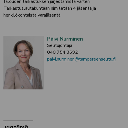
talouden tarkastuksen järjestämistä varten.
Tarkastuslautakuntaan nimitetään 4 jäsentä ja
henkilökohtaista varajäsentä.
Päivi Nurminen
Seutujohtaja
040 754 3692
paivi.nurminen@tampereenseutu.fi
Jaa tämä