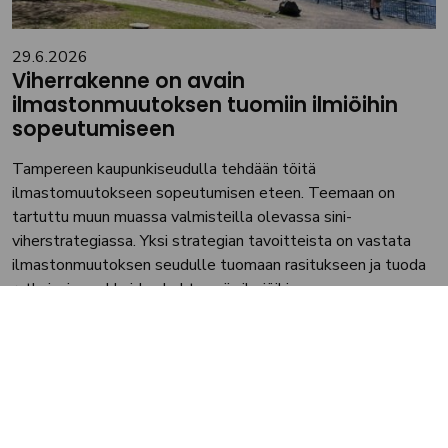
29.6.2026
Viherrakenne on avain
ilmastonmuutoksen tuomiin ilmiöihin
sopeutumiseen
Tampereen kaupunkiseudulla tehdään töitä
ilmastomuutokseen sopeutumisen eteen. Teemaan on
tartuttu muun muassa valmisteilla olevassa sini-
viherstrategiassa. Yksi strategian tavoitteista on vastata
ilmastonmuutoksen seudulle tuomaan rasitukseen ja tuoda
ratkaisuja asukkaiden kohtaamiin ilmiöihin,...
Lue lisää