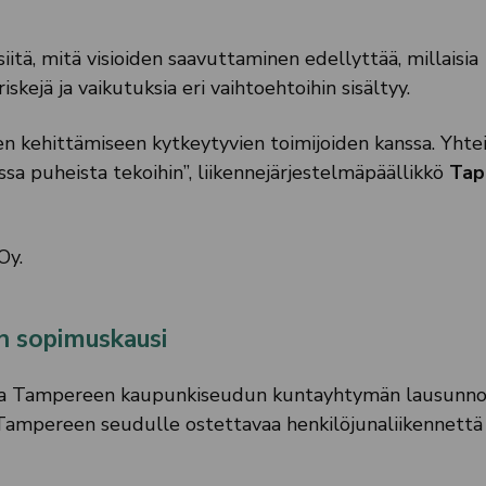
tä, mitä visioiden saavuttaminen edellyttää, millaisia
riskejä ja vaikutuksia eri vaihtoehtoihin sisältyy.
en kehittämiseen kytkeytyvien toimijoiden kanssa. Yhte
 puheista tekoihin”, liikennejärjestelmäpäällikkö
Tap
Oy.
en sopimuskausi
taa Tampereen kaupunkiseudun kuntayhtymän lausunn
e Tampereen seudulle ostettavaa henkilöjunaliikennettä