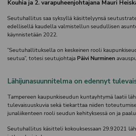
Kouhia ja 2. varapuheenjohtajana Mauri Heisk
Seutuhallitus saa syksyllä käsittelyynsä seutustrat
edellisellä kaudella valmistellun seudullisen asun
käynnistetään 2022.
”Seutuhallituksella on keskeinen rooli kaupunkise
seutua”, totesi seutujohtaja
Päivi Nurminen
avauspu
Lähijunasuunnitelma on edennyt tulevai
Tampereen kaupunkiseudun kuntayhtymä laatii lähiju
tulevaisuuskuvia sekä tiekarttaa niiden toteutumis
junaliikenteen rooli seudun kehityksessä on ja paalu
Seutuhallitus käsitteli kokouksessaan 29.92021 lähij