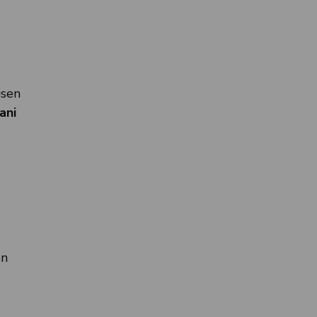
isen
ani
on