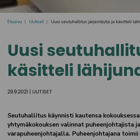
Etusivu
Uutiset
Uusi seutuhallitus järjestäytyi ja käsitteli l
Uusi seutuhallitu
käsitteli lähij
29.9.2021
|
UUTISET
S
eutuhallitus käynnisti kautensa kokouksessa
yhtymäkokouksen valinnat puheenjohtajista j
varapuheenjohtajalla. Puheenjohtajana toimii