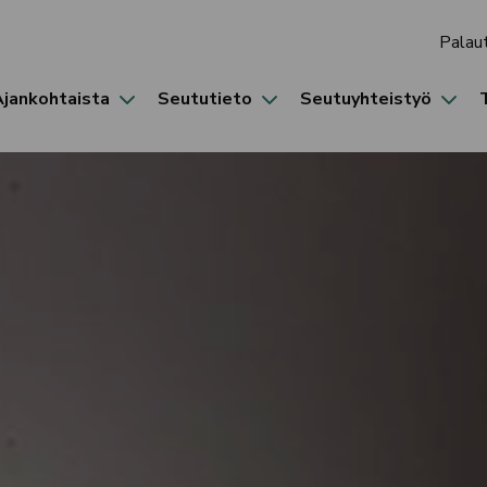
Palau
Ajankohtaista
Seututieto
Seutuyhteistyö