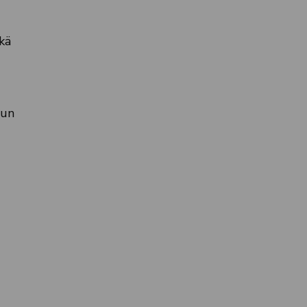
kä
vun