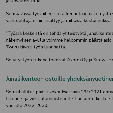
jatkovalmistelua.
Seuraavassa työvaiheessa tarkennetaan näkemystä sii
vaihtoehtoja niihin sisältyy ja millaisia kustannuksia, 
”Työssä keskeistä on tehdä yhteistyötä junaliikente
näkemyksen avulla voimme helpommin päästä asioissa
Touru
tiivisti työn luonnetta.
Selvitystyön tukena toimivat Akordi Oy ja Sitowise 
Junaliikenteen ostoille yhdeksänvuotin
Seutuhallitus päätti kokouksessaan 29.9.2021 an
liikenne- ja viestintäministeriölle. Lausunto koske
vuosille 2022-2030.