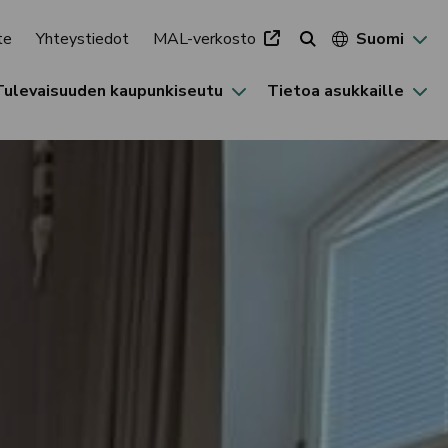
te
Yhteystiedot
MAL-verkosto
Suomi
Tulevaisuuden kaupunkiseutu
Tietoa asukkaille