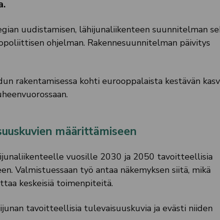
a.
egian uudistamisen, lähijunaliikenteen suunnitelman se
topoliittisen ohjelman. Rakennesuunnitelman päivitys
udun rakentamisessa kohti eurooppalaista kestävän kas
heenvuorossaan.
suuskuvien määrittämiseen
naliikenteelle vuosille 2030 ja 2050 tavoitteellisia
een. Valmistuessaan työ antaa näkemyksen siitä, mikä
ttaa keskeisiä toimenpiteitä.
unan tavoitteellisia tulevaisuuskuvia ja evästi niiden