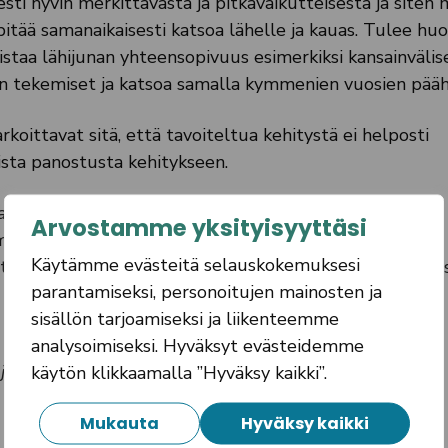
sti hyvin merkittävästä ja pitkävaikutteisesta ja siten
pitää samanaikaisesti katsoa lähelle ja kauas. Tulee hu
istaa lähijunan yhteensopivuus esimerkiksi kansainvälis
en tekemiset ja katsoa samalla kymmenien vuosien pääh
koittavat sitä, että tavoiteltua kehitystä ei helposti
sta panostusta kehitykseen.
aliikenteen tavoitteellinen tulevaisuuskuva ja tiekartta
Arvostamme yksityisyyttäsi
ihin toimiin on perusteltua ensi sijassa tarttua, jotta
Käytämme evästeitä selauskokemuksesi
eistyö tiekartan määrittämiseksi jatkuu vielä tovin. Ja 
parantamiseksi, personoitujen mainosten ja
sisällön tarjoamiseksi ja liikenteemme
analysoimiseksi. Hyväksyt evästeidemme
ejärjestelmäpäällikkönä ja käynnissä olevan
käytön klikkaamalla ”Hyväksy kaikki”.
Mukauta
Hyväksy kaikki