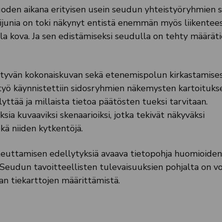
 vuoden aikana erityisen usein seudun yhteistyöryhmien 
ähijunia on toki näkynyt entistä enemmän myös liikentees
la kova. Ja sen edistämiseksi seudulla on tehty määräti
iittyvän kokonaiskuvan sekä etenemispolun kirkastamise
työ käynnistettiin sidosryhmien näkemysten kartoitukse
yttää ja millaista tietoa päätösten tueksi tarvitaan.
sia kuvaaviksi skenaarioiksi, jotka tekivät näkyväksi
ekä niiden kytkentöjä.
teuttamisen edellytyksiä avaava tietopohja huomioiden
 Seudun tavoitteellisten tulevaisuuksien pohjalta on v
n tiekarttojen määrittämistä.