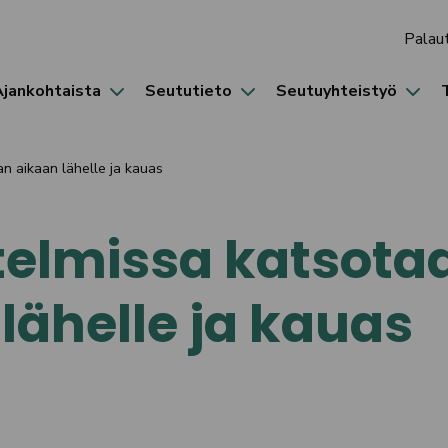
Palau
Ajankohtaista
Seututieto
Seutuyhteistyö
n aikaan lähelle ja kauas
telmissa katsota
ähelle ja kauas