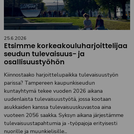
25.6.2026
Etsimme korkeakouluharjoittelijaa
seudun tulevaisuus- ja
osallisuustyöhön
Kiinnostaako harjoittelupaikka tulevaisuustyön
parissa? Tampereen kaupunkiseudun
kuntayhtymä tekee vuoden 2026 aikana
uudenlaista tulevaisuustyötä, jossa kootaan
asukkaiden kanssa tulevaisuuskuvastoa aina
vuoteen 2056 saakka. Syksyn aikana järjestämme
tulevaisuustapahtumia ja -työpajoja erityisesti
nuorille ja muunkielisille...