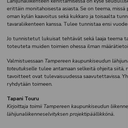
Lähijunaliikenteen kehittämisessä on kyse seudullise
erittäin monitahoisesta asiasta. Se on teema, missä 
oman kylän kaavoitus sekä kukkaro ja toisaalta tunn
tavaraliikenteen kanssa. Tulee tunnistaa ensi vuod
Jo tunnistetut lukuisat tehtävät sekä laaja teema tar
toteuteta muiden toimien ohessa ilman määrätietoi
Valmistuessaan
Tampereen kaupunkis
eu
dun lähijun
toteutukselle
tulee antamaan selkeitä ohjeita siitä, m
tavoitteet ovat tulevaisuudessa saavutettavissa. Yht
ryhdytään toimeen.
Tapani Touru
Kirjoittaja toimii Tampereen kaupunkiseudun liikenn
lähijunaliikenneselvityksen projektipäällikkönä.