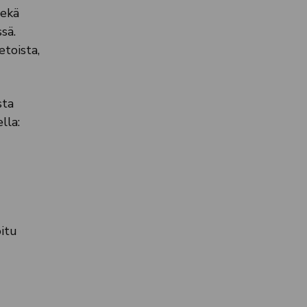
sekä
sä.
etoista,
sta
lla:
oitu