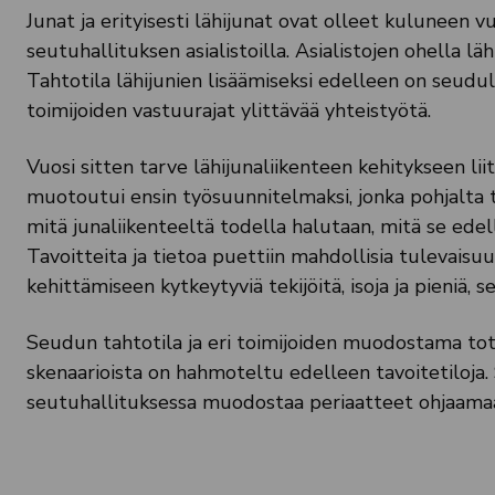
Junat ja erityisesti lähijunat ovat olleet kuluneen
seutuhallituksen asialistoilla. Asialistojen ohella l
Tahtotila lähijunien lisäämiseksi edelleen on seudul
toimijoiden vastuurajat ylittävää yhteistyötä.
Vuosi sitten tarve lähijunaliikenteen kehitykseen l
muotoutui ensin työsuunnitelmaksi, jonka pohjalta 
mitä junaliikenteeltä todella halutaan, mitä se edell
Tavoitteita ja tietoa puettiin mahdollisia tulevaisuuk
kehittämiseen kytkeytyviä tekijöitä, isoja ja pieniä, s
Seudun tahtotila ja eri toimijoiden muodostama to
skenaarioista on hahmoteltu edelleen tavoitetiloja.
seutuhallituksessa muodostaa periaatteet ohjaamaa