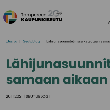
Siirry sisältöön
Etusivu
Seutublogi
Lähijunasuunnitelmissa katsotaan samaa
Lähijunasuunni
samaan aikaan l
26.11.2021
|
SEUTUBLOGI