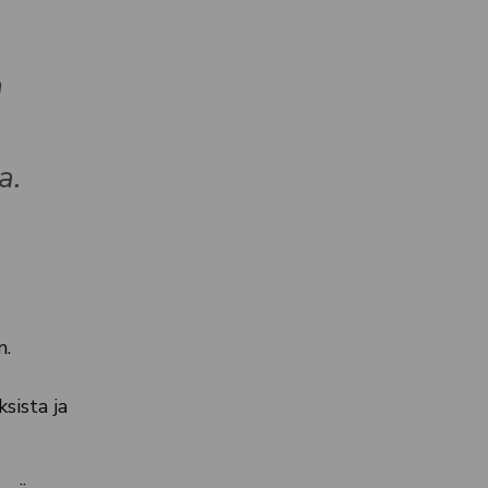
n
a.
n.
sista ja