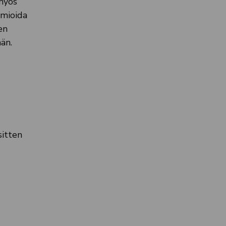
 myös
omioida
en
än.
sitten