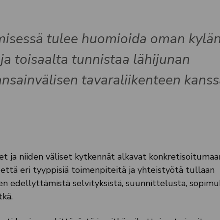
ämisessä tulee huomioida oman kylä
ja toisaalta tunnistaa lähijunan
nsainvälisen tavaraliikenteen kanss
et ja niiden väliset kytkennät alkavat konkretisoitumaa
, että eri tyyppisiä toimenpiteitä ja yhteistyötä tullaan
n edellyttämistä selvityksistä, suunnittelusta, sopimuk
tkä.