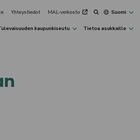
te
Yhteystiedot
MAL-verkosto
Suomi
Tulevaisuuden kaupunkiseutu
Tietoa asukkaille
an