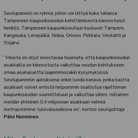
Seutupaneeli on ryhmä, johon voi liittyä kuka tahansa
Tampereen kaupunkiseudun kehittämisestä kiinnostunut
henkilö. Tampereen kaupunkiseutuun kuuluvat Tampere,
Kangasala, Lempäälä, Nokia, Orivesi, Pirkkala, Vesilahti ja
Ylöjärvi.
”Meistä on ollut innostavaa huomata, että kaupunkiseudun
asukkailla on kiinnostusta vaikuttaa seudun kehitykseen
omaa asuinaluetta laajemmissakin kysymyksissä.
Seutupaneelin ajatuksena onkin luoda kanava, jonka kautta
asukkaat voivat entistä helpommin osallistua rajattoman
kaupunkiseudun suunnitteluun ja vaikuttaa siihen, millainen
meidän yhteinen 0,4 miljoonan asukkaan vehreä
metropolimme tulevaisuudessa on”, kertoo seutujohtaja
Päivi Nurminen
.