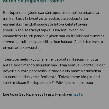
Miten Seutupaneeli toimii?
Seutupaneelin jäsen saa sähköpostiinsa tietoa erilaisista
ajankohtaisista kyselyistä, asukastilaisuuksista tai
esimerkiksi mahdollisuudesta liittyä kehitettävän
sovelluksen testikäyttäjäksi. Osallistuminen on
vapaaehtoista, eli paneelin jäsen saa valita kiinnostavimmat
teemat ja tulla mukaan silloin kun haluaa. Osallistumisesta
ei makseta korvausta.
”Seutupaneeliin kuuluminen ei velvoita mihinkään, mutta
antaa aidon mahdollisuuden vaikuttaa seutusuunnittelijoiden
pöydillä oleviin papereihin ja tuoda esiin omat ajatuksensa
kaupunkiseudun kehittämisestä. Toivotamme lämpimästi
kaikki mukaan Seutupaneeliin!” Päivi Nurminen kutsuu.
Lue lisää Seutupaneelista ja liity mukaan
tästä.