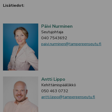
Lisätiedot:
Päivi Nurminen
Seutujohtaja
040 7543692
paivi.nurminen@tampereenseutu.fi
Antti Lippo
Kehittämispäällikkö
050 463 0732
antti.lippo@tampereenseutu.fi