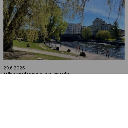
29.6.2026
Viherrakenne on avain
ilmastonmuutoksen tuomiin ilmiöihin
sopeutumiseen
Tampereen kaupunkiseudulla tehdään töitä
ilmastomuutokseen sopeutumisen eteen. Teemaan on
tartuttu muun muassa valmisteilla olevassa sini-
viherstrategiassa. Yksi strategian tavoitteista on vastata
ilmastonmuutoksen seudulle tuomaan rasitukseen ja tuoda