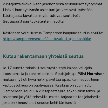
kuntajohtajakokouksen jäsenet sekä seudulliset työryhmät.
Lisäksi kuntayhtymän asiantuntijat kertovat työstään.
Käsikirjassa kuvataan myös tulevat seututyöt
Seutupäättäjän työkalenterin avulla.
Käsikirjaan voi tutustua Tampereen kaupunkiseudun sivuilla:
https://tampereenseutu.fi/seutuvaikuttajan-kasikirja/
Kutsu rakentamaan yhteistä seutua
Jo 17 vuotta toiminut seutuyhteistyö kaipaa väliajoin
koostamista ja konkretisointia. Seutujohtaja
Päivi Nurmisen
mukaan nyt oli hyvä hetki päivittää opas, kun nelivuotinen
valtuustokausi on puolivälissä. Käsikirja on suunnattu
Tampereen seudulla kuntapäättäjille sekä vaikuttamis- ja
asiantuntijatyötä tekeville, mutta tarjoaa tietoa jokaiselle,
joka on kiinnostunut seudun kehittämisestä.