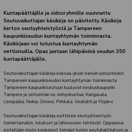
Kuntapäättäjille ja sidosryhmille suunnattu
Seutuvaikuttajan käsikirja on päivitetty. Käsikirja
kertoo seutuyhteistyöstä ja Tampereen
kaupunkiseudun kuntayhtymän toiminnasta.
Käsikirjaan voi tutustua kuntayhtymän
nettisivuilla. Opas jaetaan lähipäivinä seudun 350
kuntapäättäjälle.
Seutuvaikuttajan käsikirja kokoaa yksiin kansiin perustiedot
Tampereen kaupunkiseudun kuntayhtymän toiminnasta.
Tampereen kaupunkiseutuun kuuluvat keskuskaupunki
Tampere ja seitsemän ns. kehyskuntaa; Kangasala,
Lempäälä, Nokia, Orivesi, Pirkkala, Vesilahti ja Ylöjärvi.
Seutuvaikuttajan käsikirja esittelee seutuyhteistyön
toimintamallin, tulokset ja lähivuosien tehtävät. Oppaassa
esitellään myös keskeiset toimijat kuten seutuhallituksen ja