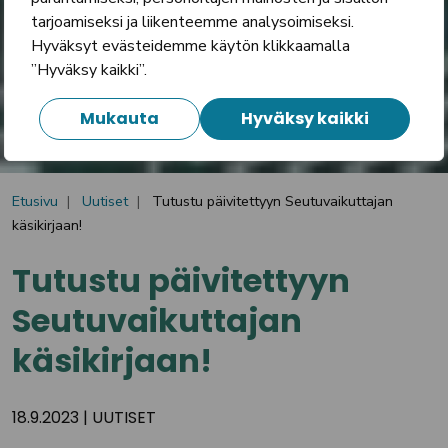
tarjoamiseksi ja liikenteemme analysoimiseksi.
Hyväksyt evästeidemme käytön klikkaamalla
”Hyväksy kaikki”.
Mukauta
Hyväksy kaikki
Etusivu
Uutiset
Tutustu päivitettyyn Seutuvaikuttajan
käsikirjaan!
Tutustu päivitettyyn
Seutuvaikuttajan
käsikirjaan!
18.9.2023
|
UUTISET