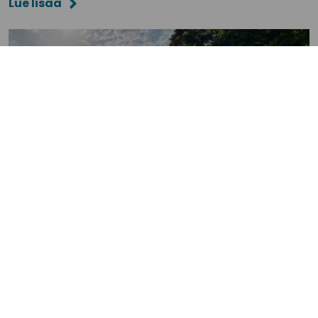
Lue lisää
25.6.2026
Etsimme korkeakouluharjoittelijaa
seudun tulevaisuus- ja osallisuustyöhön
Kiinnostaako harjoittelupaikka tulevaisuustyön parissa?
Tampereen kaupunkiseudun kuntayhtymä tekee vuoden