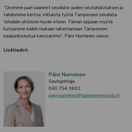
”Olemme juuri saaneet seudulle uuden seutuhallituksen ja
tahdomme kertoa, millaista työtä Tampereen seudulla
tehdään yhteisen hyvän eteen. Tämän oppaan myötä
kutsumme kaikki mukaan rakentamaan Tampereen
kaupunkiseutua kanssamme”, Päivi Nurminen sanoo.
Lisätiedot:
Päivi Nurminen
Seutujohtaja
040 754 3692
paivi.nurminen@tampereenseutu.fi