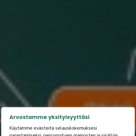
Arvostamme yksityisyyttäsi
Käytämme evästeitä selauskokemuksesi
parantamiseksi, personoitujen mainosten ja sisällön