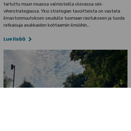
tartuttu muun muassa valmisteilla olevassa sini-
viherstrategiassa. Yksi strategian tavoitteista on vastata
ilmastonmuutoksen seudulle tuomaan rasitukseen ja tuoda
ratkaisuja asukkaiden kohtaamiin ilmiöihin,...
Lue lisää