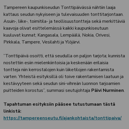
Tampereen kaupunkiseudun Tonttipäivässä nähtiin laaja
kattaus seudun nykyiseen ja tulevaisuuden tonttitarjontaan.
Asuin-, liike-, toimitila- ja teollisuustontteja sekä merkittäviä
kaavoja olivat esittelemässä kaikki kaupunkiseutuun
kuuluvat kunnat; Kangasala, Lempäälä, Nokia, Orivesi,
Pirkkala, Tampere, Vesilahti ja Ylöjärvi.
”Tonttipäivä osoitti, että seudulla on paljon tarjota; kunnista
nostettiin esiin mielenkiintoisia ja keskenään erilaisia
tontteja niin kerrostalojen kuin liiketilojen rakentamista
varten. Yhteistä esityksillä oli toive rakentamisen laatuun ja
kestävyyteen sekä seudun sini-vihreän luonnon tarjoamien
puitteiden korostus”, summasi seutujohtaja
Päivi Nurminen
.
Tapahtuman esityksiin pääsee tutustumaan tästä
linkistä:
https://tampereenseutu.fi/ajankohtaista/tonttipaiva/