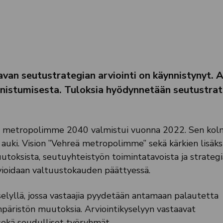
van seutustrategian arviointi on käynnistynyt. A
nistumisesta. Tuloksia hyödynnetään seutustra
 metropolimme 2040 valmistui vuonna 2022. Sen kol
 auki. Vision ”Vehreä metropolimme” sekä kärkien lisäks
utoksista, seutuyhteistyön toimintatavoista ja strateg
vioidaan valtuustokauden päättyessä.
yselyllä, jossa vastaajia pyydetään antamaan palautetta
päristön muutoksia. Arviointikyselyyn vastaavat
sekä seudulliset työryhmät.