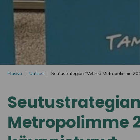
Etusivu
Uutiset
Seutustrategian ”Vehreä Metropolimme 2040
Seutustrategia
Metropolimme 20