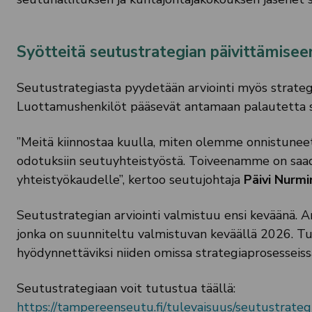
Syötteitä seutustrategian päivittämisee
Seutustrategiasta pyydetään arviointi myös strateg
Luottamushenkilöt pääsevät antamaan palautetta s
”Meitä kiinnostaa kuulla, miten olemme onnistuneet
odotuksiin seutuyhteistyöstä. Toiveenamme on saad
yhteistyökaudelle”, kertoo seutujohtaja
Päivi Nurm
Seutustrategian arviointi valmistuu ensi keväänä. A
jonka on suunniteltu valmistuvan keväällä 2026. T
hyödynnettäviksi niiden omissa strategiaprosesseiss
Seutustrategiaan voit tutustua täällä:
https://tampereenseutu.fi/tulevaisuus/seutustrateg