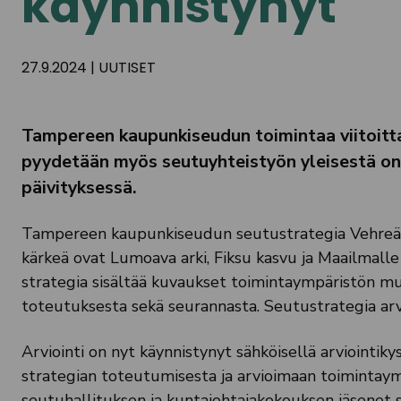
käynnistynyt
27.9.2024
|
UUTISET
Tampereen kaupunkiseudun toimintaa viitoitta
pyydetään myös seutuyhteistyön yleisestä on
päivityksessä.
Tampereen kaupunkiseudun seutustrategia Vehreä
kärkeä ovat Lumoava arki, Fiksu kasvu ja Maailmalle
strategia sisältää kuvaukset toimintaympäristön mu
toteutuksesta sekä seurannasta. Seutustrategia ar
Arviointi on nyt käynnistynyt sähköisellä arviointik
strategian toteutumisesta ja arvioimaan toimintaym
seutuhallituksen ja kuntajohtajakokouksen jäsenet 