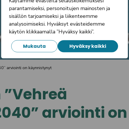
Käytämme evästeitä selauskokemuksesi
parantamiseksi, personoitujen mainosten ja
sisällön tarjoamiseksi ja liikenteemme
analysoimiseksi. Hyväksyt evästeidemme
käytön klikkaamalla ”Hyväksy kaikki”.
Mukauta
Hyväksy kaikki
” arviointi on käynnistynyt
n ”Vehreä
40” arviointi on