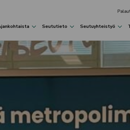
Palau
Ajankohtaista
Seututieto
Seutuyhteistyö