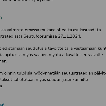
n
iaa valmistelemassa mukana olleelta asukasraadilta.
trategiasta Seutufoorumissa 27.11.2024.
 edistämään seudullisia tavoitteita ja vastaamaan kun
a ajatuksia myös vaalien myötä alkavalle seuraavalle
inen
.
rvioinnin tuloksia hyödynnetään seutustrategian päivit
ulokset lähetetään myös seudun jäsenkunnille
a.
ia/