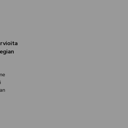
rvioita
tegian
me
i
ian