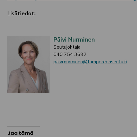
Lisätiedot:
Päivi Nurminen
Seutujohtaja
040 754 3692
paivi.nurminen@tampereenseutu.fi
Jaa tämä