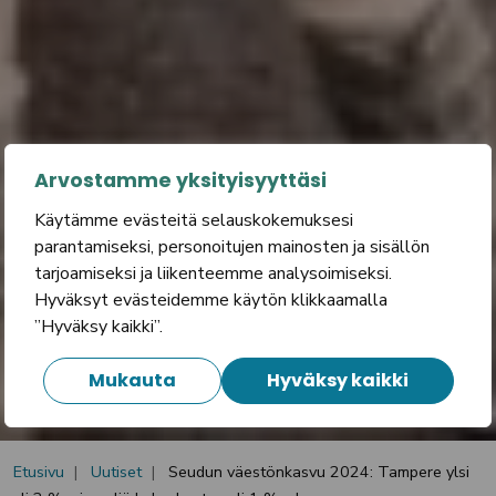
Arvostamme yksityisyyttäsi
Käytämme evästeitä selauskokemuksesi
parantamiseksi, personoitujen mainosten ja sisällön
tarjoamiseksi ja liikenteemme analysoimiseksi.
Hyväksyt evästeidemme käytön klikkaamalla
”Hyväksy kaikki”.
Mukauta
Hyväksy kaikki
Etusivu
Uutiset
Seudun väestönkasvu 2024: Tampere ylsi