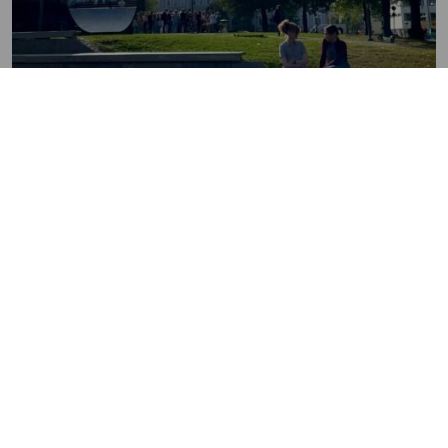
25.6.2026
Etsimme korkeakouluharjoittelijaa
seudun tulevaisuus- ja osallisuustyöhön
Kiinnostaako harjoittelupaikka tulevaisuustyön parissa?
Tampereen kaupunkiseudun kuntayhtymä tekee vuoden
2026 aikana uudenlaista tulevaisuustyötä, jossa kootaan
asukkaiden kanssa tulevaisuuskuvastoa aina vuoteen 2056
saakka. Syksyn aikana järjestämme tulevaisuustapahtumia ja
-työpajoja erityisesti nuorille ja muunkielisille...
Lue lisää