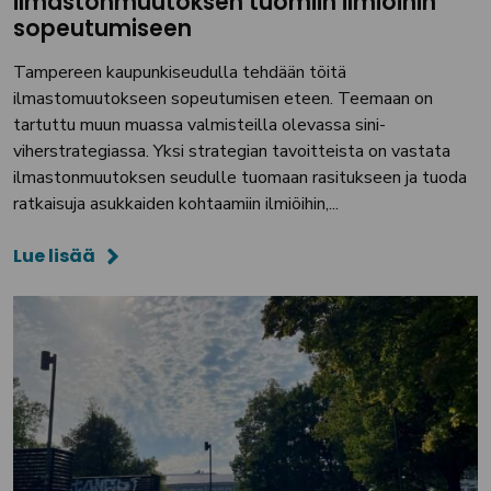
ilmastonmuutoksen tuomiin ilmiöihin
sopeutumiseen
Tampereen kaupunkiseudulla tehdään töitä
ilmastomuutokseen sopeutumisen eteen. Teemaan on
tartuttu muun muassa valmisteilla olevassa sini-
viherstrategiassa. Yksi strategian tavoitteista on vastata
ilmastonmuutoksen seudulle tuomaan rasitukseen ja tuoda
ratkaisuja asukkaiden kohtaamiin ilmiöihin,...
Lue lisää