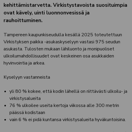
kehittämistarvetta. Virkistystavoista suosituimpia
ovat kävely, uinti luonnonvesissä ja
rauhoittuminen.
Tampereen kaupunkiseudulla kesällä 2025 toteutettuun
Virkistyksen paikka -asukaskyselyyn vastasi 975 seudun
asukasta. Tulosten mukaan lähiluonto ja monipuoliset
ulkoilumahdollisuudet ovat keskeinen osa asukkaiden
hyvinvointia ja arkea.
Kyselyyn vastanneista
yli 80 % kokee, että kodin lähellä on riittävästi ulkoilu- ja
virkistysalueita
76 % ulkoilee useita kertoja viikossa alle 300 metrin
päässä kodistaan
vain 6 % ei pidä kuntansa virkistysalueita hyväkuntoisina.