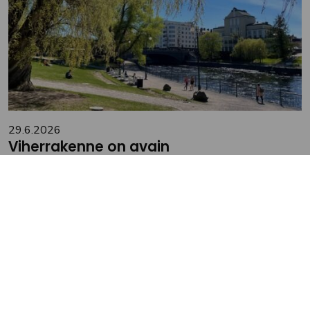
29.6.2026
Viherrakenne on avain
ilmastonmuutoksen tuomiin ilmiöihin
sopeutumiseen
Tampereen kaupunkiseudulla tehdään töitä
ilmastomuutokseen sopeutumisen eteen. Teemaan on
tartuttu muun muassa valmisteilla olevassa sini-
viherstrategiassa. Yksi strategian tavoitteista on vastata
ilmastonmuutoksen seudulle tuomaan rasitukseen ja tuoda
ratkaisuja asukkaiden kohtaamiin ilmiöihin,...