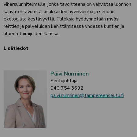
vihersuunnitelmalle, jonka tavoitteena on vahvistaa luonnon
saavutettavuutta, asukkaiden hyvinvointia ja seudun
ekologista kestävyyttä. Tuloksia hyödynnetään myös
reittien ja palveluiden kehittämisessä yhdessä kuntien ja
alueen toimijoiden kanssa.
Lisätiedot:
Päivi Nurminen
Seutujohtaja
040 754 3692
paivi.nurminen@tampereenseutu.fi