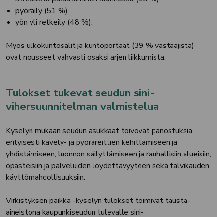
pyöräily (51 %)
yön yli retkeily (48 %).
Myös ulkokuntosalit ja kuntoportaat (39 % vastaajista)
ovat nousseet vahvasti osaksi arjen liikkumista.
Tulokset tukevat seudun sini-
vihersuunnitelman valmistelua
Kyselyn mukaan seudun asukkaat toivovat panostuksia
erityisesti kävely- ja pyöräreittien kehittämiseen ja
yhdistämiseen, luonnon säilyttämiseen ja rauhallisiin alueisiin,
opasteisiin ja palveluiden löydettävyyteen sekä talvikauden
käyttömahdollisuuksiin.
Virkistyksen paikka -kyselyn tulokset toimivat tausta-
aineistona kaupunkiseudun tulevalle sini-