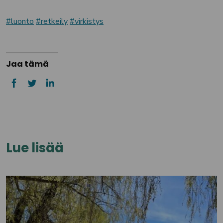
luonto
retkeily
virkistys
Jaa tämä
Lue lisää