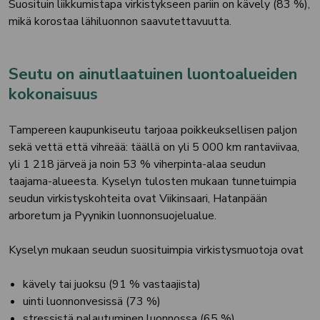
Suosituin liikkumistapa virkistykseen pariin on kävely (83 %),
mikä korostaa lähiluonnon saavutettavuutta.
Seutu on ainutlaatuinen luontoalueiden
kokonaisuus
Tampereen kaupunkiseutu tarjoaa poikkeuksellisen paljon
sekä vettä että vihreää: täällä on yli 5 000 km rantaviivaa,
yli 1 218 järveä ja noin 53 % viherpinta-alaa seudun
taajama-alueesta. Kyselyn tulosten mukaan tunnetuimpia
seudun virkistyskohteita ovat Viikinsaari, Hatanpään
arboretum ja Pyynikin luonnonsuojelualue.
Kyselyn mukaan seudun suosituimpia virkistysmuotoja ovat
kävely tai juoksu (91 % vastaajista)
uinti luonnonvesissä (73 %)
stressistä palautuminen luonnossa (65 %)