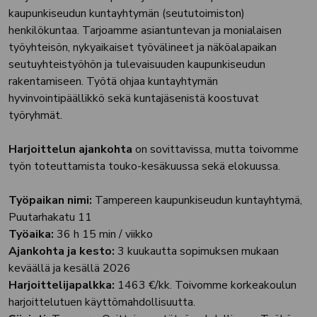
kaupunkiseudun kuntayhtymän (seututoimiston)
henkilökuntaa. Tarjoamme asiantuntevan ja monialaisen
työyhteisön, nykyaikaiset työvälineet ja näköalapaikan
seutuyhteistyöhön ja tulevaisuuden kaupunkiseudun
rakentamiseen. Työtä ohjaa kuntayhtymän
hyvinvointipäällikkö sekä kuntajäsenistä koostuvat
työryhmät.
Harjoittelun ajankohta
on sovittavissa, mutta toivomme
työn toteuttamista touko-kesäkuussa sekä elokuussa.
Työpaikan nimi:
Tampereen kaupunkiseudun kuntayhtymä,
Puutarhakatu 11
Työaika:
36 h 15 min / viikko
Ajankohta ja kesto:
3 kuukautta sopimuksen mukaan
keväällä ja kesällä 2026
Harjoittelijapalkka:
1463 €/kk. Toivomme korkeakoulun
harjoittelutuen käyttömahdollisuutta.