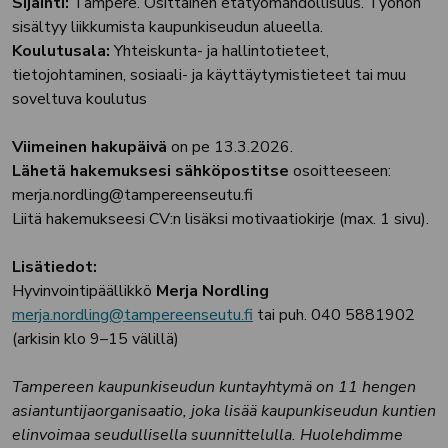
Sijainti:
Tampere. Osittainen etätyömahdollisuus. Työhön
sisältyy liikkumista kaupunkiseudun alueella.
Koulutusala:
Yhteiskunta- ja hallintotieteet,
tietojohtaminen, sosiaali- ja käyttäytymistieteet tai muu
soveltuva koulutus
Viimeinen hakupäivä
on pe 13.3.2026.
Lähetä hakemuksesi sähköpostitse
osoitteeseen:
merja.nordling@tampereenseutu.fi
Liitä hakemukseesi CV:n lisäksi motivaatiokirje (max. 1 sivu).
Lisätiedot:
Hyvinvointipäällikkö
Merja Nordling
merja.nordling@tampereenseutu.fi
tai puh. 040 5881902
(arkisin klo 9–15 välillä)
Tampereen kaupunkiseudun kuntayhtymä on 11 hengen
asiantuntijaorganisaatio, joka lisää kaupunkiseudun kuntien
elinvoimaa seudullisella suunnittelulla. Huolehdimme