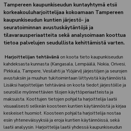
Tampereen kaupunkiseudun kuntayhtymä etsii
korkeakouluharjoittelijaa kokoamaan Tampereen
kaupunkiseudun kuntien järjestö- ja
seuratoiminnan avustuskäytäntöjä ja
tilavarausperiaatteita sekä analysoimaan koottua
tietoa palvelujen seudullista kehittämistä varten.
Harjoittelijan tehtävänä
on koota tieto kaupunkiseudun
kahdeksasta kunnasta (Kangasala, Lempäälä, Nokia, Orivesi,
Pirkkala, Tampere, Vesilahti ja Ylöjärvi) järjestöjen ja seurojen
avustuksiin ja muuhun tukitoimintaan liittyvistä käytännöistä.
Lisäksi harjoittelijan tehtävänä on koota tiedot järjestöille ja
seuroille myönnettävien tilojen käyttöperiaatteista ja
maksuista. Koottujen tietojen pohjalta harjoittelija laatii
visuaalisesti selkeän koosteen kuntien käytännöistä ja kirjaa
keskeiset huomiot. Koosteen pohjalta harjoittelija nostaa
esiin yhteneväisyyksiä ja eroja kuntien käytännöissä, sekä
laatii analyysin. Harjoittelija laatii yhdessä kaupunkiseudun