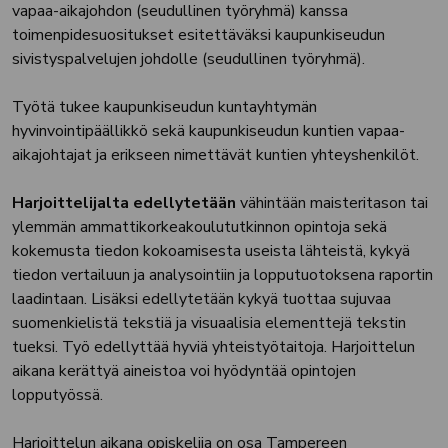
vapaa-aikajohdon (seudullinen työryhmä) kanssa
toimenpidesuositukset esitettäväksi kaupunkiseudun
sivistyspalvelujen johdolle (seudullinen työryhmä).
Työtä tukee kaupunkiseudun kuntayhtymän
hyvinvointipäällikkö sekä kaupunkiseudun kuntien vapaa-
aikajohtajat ja erikseen nimettävät kuntien yhteyshenkilöt.
Harjoittelijalta edellytetään
vähintään maisteritason tai
ylemmän ammattikorkeakoulututkinnon opintoja sekä
kokemusta tiedon kokoamisesta useista lähteistä, kykyä
tiedon vertailuun ja analysointiin ja lopputuotoksena raportin
laadintaan. Lisäksi edellytetään kykyä tuottaa sujuvaa
suomenkielistä tekstiä ja visuaalisia elementtejä tekstin
tueksi. Työ edellyttää hyviä yhteistyötaitoja. Harjoittelun
aikana kerättyä aineistoa voi hyödyntää opintojen
lopputyössä.
Harjoittelun aikana opiskelija on osa Tampereen