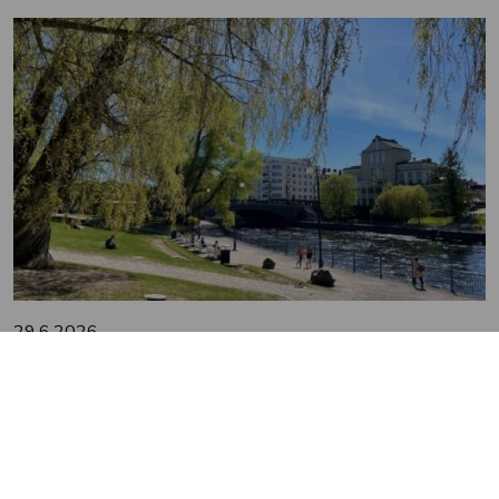
29.6.2026
Viherrakenne on avain
ilmastonmuutoksen tuomiin ilmiöihin
sopeutumiseen
Tampereen kaupunkiseudulla tehdään töitä
ilmastomuutokseen sopeutumisen eteen. Teemaan on