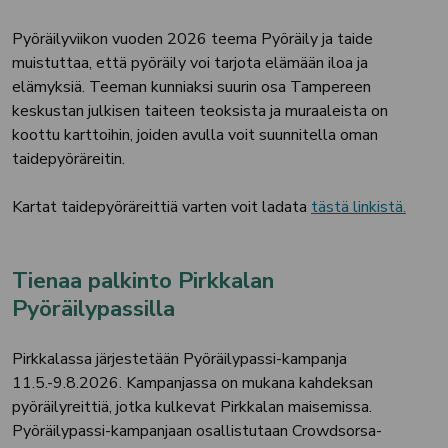
Pyöräilyviikon vuoden 2026 teema Pyöräily ja taide
muistuttaa, että pyöräily voi tarjota elämään iloa ja
elämyksiä. Teeman kunniaksi suurin osa Tampereen
keskustan julkisen taiteen teoksista ja muraaleista on
koottu karttoihin, joiden avulla voit suunnitella oman
taidepyöräreitin.
Kartat taidepyöräreittiä varten voit ladata
tästä linkistä.
Tienaa palkinto Pirkkalan
Pyöräilypassilla
Pirkkalassa järjestetään Pyöräilypassi-kampanja
11.5.-9.8.2026. Kampanjassa on mukana kahdeksan
pyöräilyreittiä, jotka kulkevat Pirkkalan maisemissa.
Pyöräilypassi-kampanjaan osallistutaan Crowdsorsa-