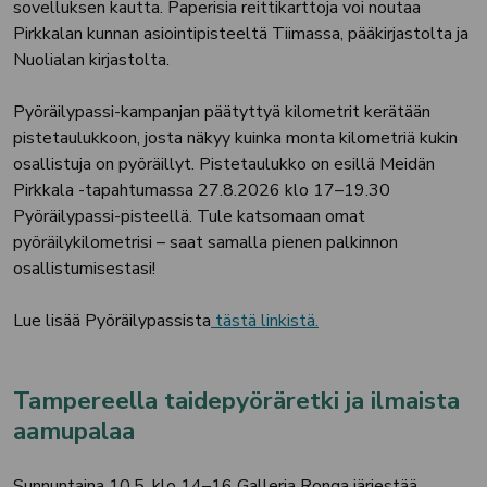
sovelluksen kautta. Paperisia reittikarttoja voi noutaa
Pirkkalan kunnan asiointipisteeltä Tiimassa, pääkirjastolta ja
Nuolialan kirjastolta.
Pyöräilypassi-kampanjan päätyttyä kilometrit kerätään
pistetaulukkoon, josta näkyy kuinka monta kilometriä kukin
osallistuja on pyöräillyt. Pistetaulukko on esillä Meidän
Pirkkala -tapahtumassa 27.8.2026 klo 17–19.30
Pyöräilypassi-pisteellä. Tule katsomaan omat
pyöräilykilometrisi – saat samalla pienen palkinnon
osallistumisestasi!
Lue lisää Pyöräilypassista
tästä linkistä.
Tampereella taidepyöräretki ja ilmaista
aamupalaa
Sunnuntaina 10.5. klo 14–16 Galleria Ronga järjestää