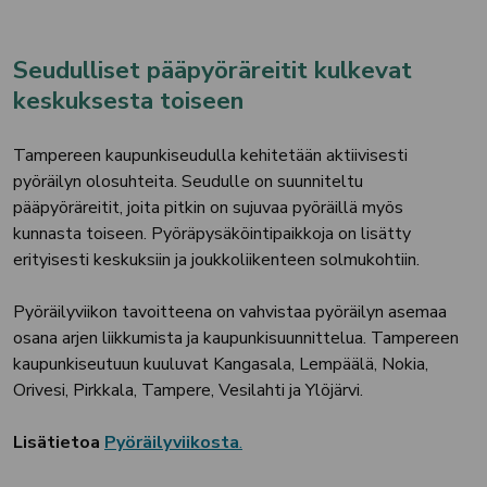
Seudulliset pääpyöräreitit kulkevat
keskuksesta toiseen
Tampereen kaupunkiseudulla kehitetään aktiivisesti
pyöräilyn olosuhteita. Seudulle on suunniteltu
pääpyöräreitit, joita pitkin on sujuvaa pyöräillä myös
kunnasta toiseen. Pyöräpysäköintipaikkoja on lisätty
erityisesti keskuksiin ja joukkoliikenteen solmukohtiin.
Pyöräilyviikon tavoitteena on vahvistaa pyöräilyn asemaa
osana arjen liikkumista ja kaupunkisuunnittelua. Tampereen
kaupunkiseutuun kuuluvat Kangasala, Lempäälä, Nokia,
Orivesi, Pirkkala, Tampere, Vesilahti ja Ylöjärvi.
Lisätietoa
Pyöräilyviikosta
.