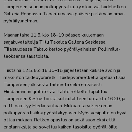
Tampereen seudun polkupyöräilijät ry:n kanssa taidehetken
Galleria Rongassa. Tapahtumassa pääsee piirtämään oman
pyöräilyunelman.
Maanantaina 11.5. klo 18–19 pääsee kuulemaan
sarjakuvataitelija Tiitu Takaloa Galleria Saskiassa.
Tilaisuudessa Takalo kertoo pyöräilyaiheisen Polkimilla-
teoksensa taustoista.
Tiistaina 12.5. klo 16.30–18 järjestetään kaikille avoin ja
maksuton taidepyöräretki. Taidepyöräretkellä opitaan lisää
Tampereen julkisesta taiteesta sekä erityisesti
Hiedanrannan graffiteista. Lähtö retkelle tapahtuu
Tampereen Keskustorilta suihkulähteen luota klo 16.30, ja
reitti päättyy Hiedanrantaan. Mukaan tarvitsee oman
polkupyörän lisäksi pyöräilykypärän. Myös vesipullo on hyvä
ottaa mukaan. Retken opastus on sekä suomeksi että
englanniksi, ja se soveltuu kaiken tasoisille pyöräilijöille.