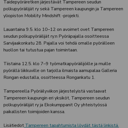
Taidepyöräretken järjestävät Tampereen seudun
polkupyöräilijät ry sekä Tampereen kaupungin ja Tampereen
yliopiston Mobility Mindshift -projekti.
Lauantaina 9.5. klo 10–12 on avoimet ovet Tampereen
seudun polkupyöräilijät ry:n Pyöräpajalla osoitteessa
Sarvijaakonkatu 28. Pajalla voi tehdä omalle pyörälleen
huollon tai tutustua pajan toimintaan.
Tiistaina 12.5. klo 7–9 työmatkapyöräilijöille ja muille
pyörällä liikkuville on tarjolla ilmaista aamupalaa Galleria
Rongan edustalla, osoitteessa Rongankatu 1.
Tampereella Pyöräilyviikon järjestelyistä vastaavat
Tampereen kaupungin eri yksiköt, Tampereen seudun
polkupyöräilijät ry ja Ekokumppanit Oy yhteistyössä
paikallisten toimijoiden kanssa.
Lisätiedot
Tampereen tapahtumista löydät tästä linkistä.