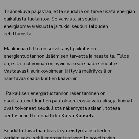
Tilannekuva paljastaa, että seudulla on tarve lisätä energian
paikallista tuotantoa. Se vahvistaisi seudun
energiaomavaraisuutta ja tukisi seudun talouden
kehittämistä.
Maakunnan liitto on selvittänyt paikallisen
energiantuotannon lisäämisen tarvetta ja haasteita. Tulos
oli, että tuulivoimaa on hyvin vaikeaa saada seudulle.
Vastaavasti aurinkovoimaan liittyviä määräyksiä on
haastavaa saada kuntien kaavoihin.
”Paikallisen energiatuotannon rakentaminen on
osoittautunut kuntien päätöksenteossa vaikeaksi, ja kunnat
ovat toivoneet seudullista näkemystä asiaan”, toteaa
seutusuunnittelupäällikkö
Kaisu Kuusela
.
Seudulla toivotaan tiivistä yhteistyötä lisätiedon
keräämiseksi sekä energiantuotannolle soveltuvien