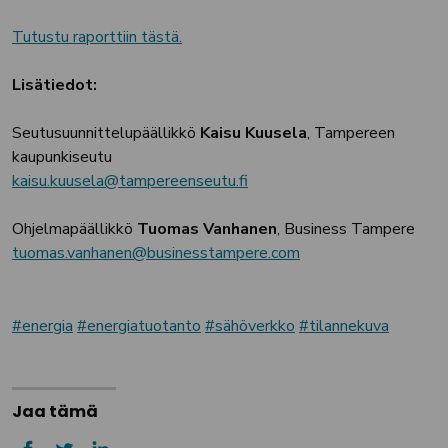
Tutustu raporttiin tästä.
Lisätiedot:
Seutusuunnittelupäällikkö
Kaisu Kuusela
, Tampereen
kaupunkiseutu
kaisu.kuusela@tampereenseutu.fi
Ohjelmapäällikkö
Tuomas Vanhanen
, Business Tampere
tuomas.vanhanen@businesstampere.com
energia
energiatuotanto
sähöverkko
tilannekuva
Jaa tämä