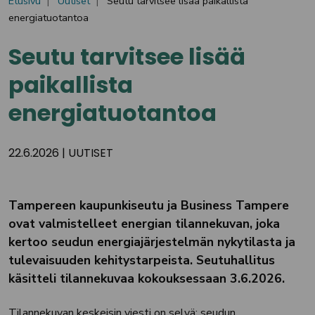
Etusivu
Uutiset
Seutu tarvitsee lisää paikallista
energiatuotantoa
Seutu tarvitsee lisää
paikallista
energiatuotantoa
22.6.2026
|
UUTISET
Tampereen kaupunkiseutu ja Business Tampere
ovat valmistelleet energian tilannekuvan, joka
kertoo seudun energiajärjestelmän nykytilasta ja
tulevaisuuden kehitystarpeista. Seutuhallitus
käsitteli tilannekuvaa kokouksessaan 3.6.2026.
Tilannekuvan keskeisin viesti on selvä: seudun