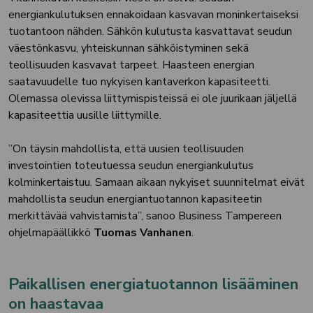
energiankulutuksen ennakoidaan kasvavan moninkertaiseksi
tuotantoon nähden. Sähkön kulutusta kasvattavat seudun
väestönkasvu, yhteiskunnan sähköistyminen sekä
teollisuuden kasvavat tarpeet. Haasteen energian
saatavuudelle tuo nykyisen kantaverkon kapasiteetti.
Olemassa olevissa liittymispisteissä ei ole juurikaan jäljellä
kapasiteettia uusille liittymille.
”On täysin mahdollista, että uusien teollisuuden
investointien toteutuessa seudun energiankulutus
kolminkertaistuu. Samaan aikaan nykyiset suunnitelmat eivät
mahdollista seudun energiantuotannon kapasiteetin
merkittävää vahvistamista”, sanoo Business Tampereen
ohjelmapäällikkö
Tuomas Vanhanen
.
Paikallisen energiatuotannon lisääminen
on haastavaa