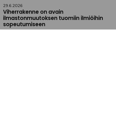
29.6.2026
Viherrakenne on avain
ilmastonmuutoksen tuomiin ilmiöihin
sopeutumiseen
Tampereen kaupunkiseudulla tehdään töitä
ilmastomuutokseen sopeutumisen eteen. Teemaan on
tartuttu muun muassa valmisteilla olevassa sini-
viherstrategiassa. Yksi strategian tavoitteista on vastata
ilmastonmuutoksen seudulle tuomaan rasitukseen ja tuoda
ratkaisuja asukkaiden kohtaamiin ilmiöihin,...
Lue lisää