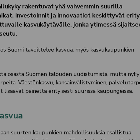
ailukyky rakentuvat yhä vahvemmin suurilla
at, investoinnit ja innovaatiot keskittyvät erity
tuvalle kasvukäytävälle, jonka ytimessä sijaitse
seutu.
: jos Suomi tavoittelee kasvua, myös kasvukaupunkien
ta osasta Suomen talouden uudistumista, mutta nyky
starpeita. Väestönkasvu, kansainvälistyminen, palvelutar
t lisäävät painetta erityisesti suurissa kaupungeissa.
kasvua
etaan suurten kaupunkien mahdollisuuksia osallistua