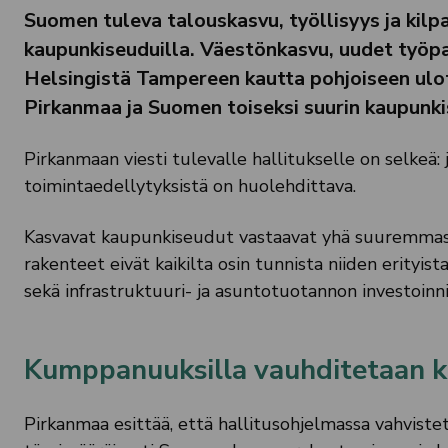
Suomen tuleva talouskasvu, työllisyys ja kilp
kaupunkiseuduilla. Väestönkasvu, uudet työpaik
Helsingistä Tampereen kautta pohjoiseen ulot
Pirkanmaa ja Suomen toiseksi suurin kaupunki
Pirkanmaan viesti tulevalle hallitukselle on selkeä
toimintaedellytyksistä on huolehdittava.
Kasvavat kaupunkiseudut vastaavat yhä suuremmas
rakenteet eivät kaikilta osin tunnista niiden erityi
sekä infrastruktuuri- ja asuntotuotannon investoinni
Kumppanuuksilla vauhditetaan 
Pirkanmaa esittää, että hallitusohjelmassa vahvist