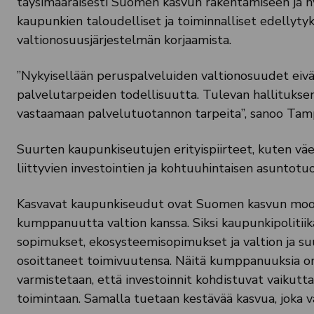
täysimääräisesti Suomen kasvun rakentamiseen ja hyv
kaupunkien taloudelliset ja toiminnalliset edellyty
valtionosuusjärjestelmän korjaamista.
”Nykyisellään peruspalveluiden valtionosuudet eivä
palvelutarpeiden todellisuutta. Tulevan hallituksen
vastaamaan palvelutuotannon tarpeita”, sanoo Ta
Suurten kaupunkiseutujen erityispiirteet, kuten vä
liittyvien investointien ja kohtuuhintaisen asuntotu
Kasvavat kaupunkiseudut ovat Suomen kasvun moott
kumppanuutta valtion kanssa. Siksi kaupunkipolitii
sopimukset, ekosysteemisopimukset ja valtion ja su
osoittaneet toimivuutensa. Näitä kumppanuuksia on 
varmistetaan, että investoinnit kohdistuvat vaikutta
toimintaan. Samalla tuetaan kestävää kasvua, joka v