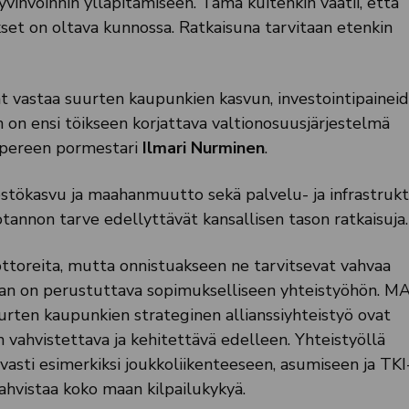
invoinnin ylläpitämiseen. Tämä kuitenkin vaatii, että
kset on oltava kunnossa. Ratkaisuna tarvitaan etenkin
t vastaa suurten kaupunkien kasvun, investointipaineid
 on ensi töikseen korjattava valtionosuusjärjestelmä
mpereen pormestari
Ilmari Nurminen
.
estökasvu ja maahanmuutto sekä palvelu- ja infrastrukt
otannon tarve edellyttävät kansallisen tason ratkaisuja.
oreita, mutta onnistuakseen ne tarvitsevat vahvaa
kan on perustuttava sopimukselliseen yhteistyöhön. M
urten kaupunkien strateginen allianssiyhteistyö ovat
vahvistettava ja kehitettävä edelleen. Yhteistyöllä
vasti esimerkiksi joukkoliikenteeseen, asumiseen ja TKI
ahvistaa koko maan kilpailukykyä.