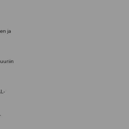
en ja
uuriin
AL-
-