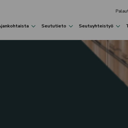
Palau
Ajankohtaista
Seututieto
Seutuyhteistyö