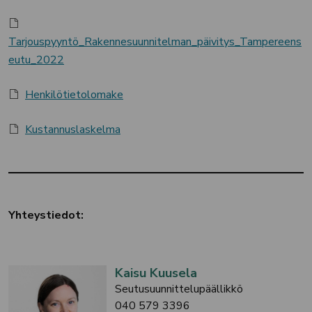
Tarjouspyyntö_Rakennesuunnitelman_päivitys_Tampereens
eutu_2022
Henkilötietolomake
Kustannuslaskelma
Yhteystiedot:
Kaisu Kuusela
Seutusuunnittelupäällikkö
040 579 3396