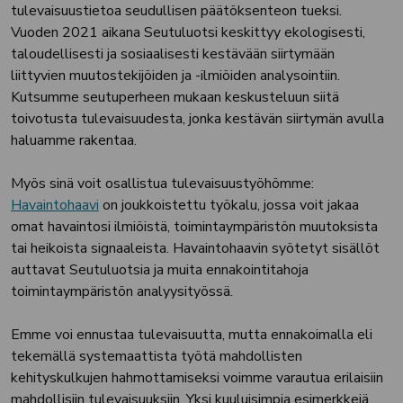
tulevaisuustietoa seudullisen päätöksenteon tueksi.
Vuoden 2021 aikana Seutuluotsi keskittyy ekologisesti,
taloudellisesti ja sosiaalisesti kestävään siirtymään
liittyvien muutostekijöiden ja -ilmiöiden analysointiin.
Kutsumme seutuperheen mukaan keskusteluun siitä
toivotusta tulevaisuudesta, jonka kestävän siirtymän avulla
haluamme rakentaa.
Myös sinä voit osallistua tulevaisuustyöhömme:
Havaintohaavi
on joukkoistettu työkalu, jossa voit jakaa
omat havaintosi ilmiöistä, toimintaympäristön muutoksista
tai heikoista signaaleista. Havaintohaavin syötetyt sisällöt
auttavat Seutuluotsia ja muita ennakointitahoja
toimintaympäristön analyysityössä.
Emme voi ennustaa tulevaisuutta, mutta ennakoimalla eli
tekemällä systemaattista työtä mahdollisten
kehityskulkujen hahmottamiseksi voimme varautua erilaisiin
mahdollisiin tulevaisuuksiin. Yksi kuuluisimpia esimerkkejä