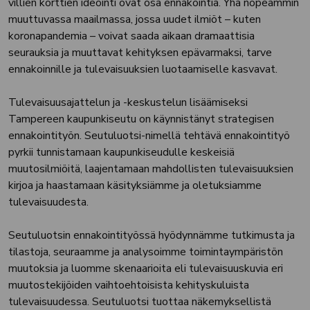
villien korttien ideointi ovat osa ennakointia. Yhä nopeammin
muuttuvassa maailmassa, jossa uudet ilmiöt – kuten
koronapandemia – voivat saada aikaan dramaattisia
seurauksia ja muuttavat kehityksen epävarmaksi, tarve
ennakoinnille ja tulevaisuuksien luotaamiselle kasvavat.
Tulevaisuusajattelun ja -keskustelun lisäämiseksi
Tampereen kaupunkiseutu on käynnistänyt strategisen
ennakointityön. Seutuluotsi-nimellä tehtävä ennakointityö
pyrkii tunnistamaan kaupunkiseudulle keskeisiä
muutosilmiöitä, laajentamaan mahdollisten tulevaisuuksien
kirjoa ja haastamaan käsityksiämme ja oletuksiamme
tulevaisuudesta.
Seutuluotsin ennakointityössä hyödynnämme tutkimusta ja
tilastoja, seuraamme ja analysoimme toimintaympäristön
muutoksia ja luomme skenaarioita eli tulevaisuuskuvia eri
muutostekijöiden vaihtoehtoisista kehityskuluista
tulevaisuudessa. Seutuluotsi tuottaa näkemyksellistä