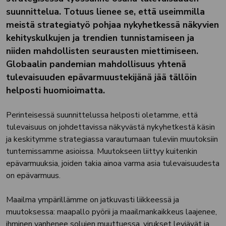
suunnittelua. Totuus lienee se, että useimmilla
meistä strategiatyö pohjaa nykyhetkessä näkyvien
kehityskulkujen ja trendien tunnistamiseen ja
niiden mahdollisten seurausten miettimiseen.
Globaalin pandemian mahdollisuus yhtenä
tulevaisuuden epävarmuustekijänä jää tällöin
helposti huomioimatta.
Perinteisessä suunnittelussa helposti oletamme, että
tulevaisuus on johdettavissa näkyvästä nykyhetkestä käsin
ja keskitymme strategiassa varautumaan tuleviin muutoksiin
tuntemissamme asioissa. Muutokseen liittyy kuitenkin
epävarmuuksia, joiden takia ainoa varma asia tulevaisuudesta
on epävarmuus.
Maailma ympärillämme on jatkuvasti liikkeessä ja
muutoksessa: maapallo pyörii ja maailmankaikkeus laajenee,
ihminen vanhenee solujen muuttuessa, virukset leviävät ja