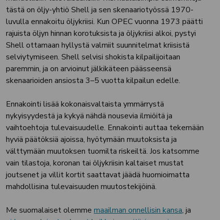
tästä on öljy-yhtiö Shell ja sen skenaariotyössä 1970-
luvulla ennakoitu öljykriisi. Kun OPEC vuonna 1973 päätti
rajuista öljyn hinnan korotuksista ja öljykriisi alkoi, pystyi
Shell ottamaan hyllystä valmiit suunnitelmat kriisistä
selviytymiseen. Shell selvisi shokista kilpailijoitaan
paremmin, ja on arvioinut jälkikäteen päässeensä
skenaarioiden ansiosta 3–5 vuotta kilpailun edelle.
Ennakointi lisää kokonaisvaltaista ymmärrystä
nykyisyydestä ja kykyä nähdä nousevia ilmiöitä ja
vaihtoehtoja tulevaisuudelle. Ennakointi auttaa tekemään
hyviä päätöksiä ajoissa, hyötymään muutoksista ja
välttymään muutoksen tuomilta riskeiltä. Jos katsomme
vain tilastoja, koronan tai öljykriisin kaltaiset mustat
joutsenet ja villit kortit saattavat jäädä huomioimatta
mahdollisina tulevaisuuden muutostekijöinä.
Me suomalaiset olemme
maailman onnellisin kansa
, ja