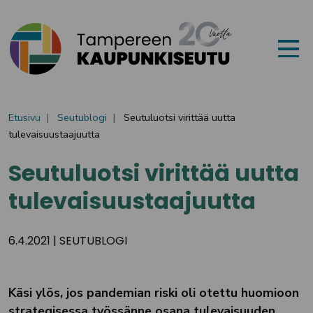
Siirry sisältöön
Etusivu
Seutublogi
Seutuluotsi virittää uutta
tulevaisuustaajuutta
Seutuluotsi virittää uutta
tulevaisuustaajuutta
6.4.2021
|
SEUTUBLOGI
Käsi ylös, jos pandemian riski oli otettu huomioon
strategisessa työssänne osana tulevaisuuden