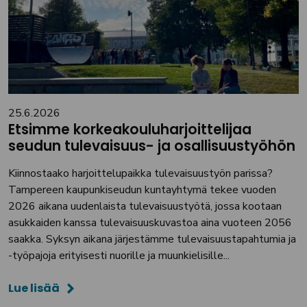
25.6.2026
Etsimme korkeakouluharjoittelijaa
seudun tulevaisuus- ja osallisuustyöhön
Kiinnostaako harjoittelupaikka tulevaisuustyön parissa?
Tampereen kaupunkiseudun kuntayhtymä tekee vuoden
2026 aikana uudenlaista tulevaisuustyötä, jossa kootaan
asukkaiden kanssa tulevaisuuskuvastoa aina vuoteen 2056
saakka. Syksyn aikana järjestämme tulevaisuustapahtumia ja
-työpajoja erityisesti nuorille ja muunkielisille...
Lue lisää