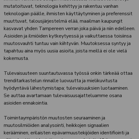
mutatoituvat, teknologia kehittyy ja rakentuu vanhan
teknologian päälle, ihmisten käyttäytyminen ja preferenssit
muuttuvat, talousjärjestelmä elää, maailman kaupungit
kasvavat yhden Tampereen verran joka päivä ja niin edelleen.
Asioiden ja ilmiöiden kytkeytyessä ja vaikuttaessa toisiinsa
muutosvauhti tuntuu vain kiihtyvän. Muutoksessa syntyy ja
tapahtuu aina myös uusia asioita, joista meillä ei ole vielä
kokemusta.
Tulevaisuuteen suuntautuvassa työssä onkin tärkeää ottaa
trenditarkastelun rinnalle luovuutta ja mielikuvitusta
hyödyntävä lähestymistapa; tulevaisuuksien luotaaminen.
Se auttaa avartamaan tulevaisuusajatteluamme osana
asioiden ennakointia.
Toimintaympäristön muutosten seuraaminen ja
muutosilmiöiden analysointi, heikkojen signaalien
kerääminen, erilaisten epävarmuustekijöiden identifiointi ja