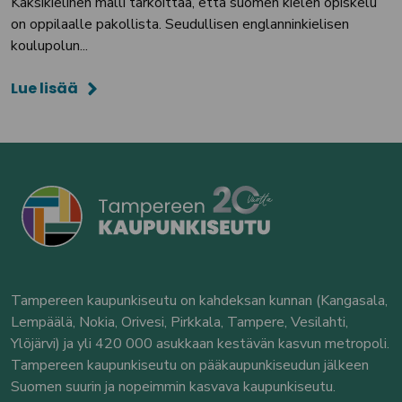
Kaksikielinen malli tarkoittaa, että suomen kielen opiskelu
on oppilaalle pakollista. Seudullisen englanninkielisen
koulupolun...
Lue lisää
Tampereen kaupunkiseutu on kahdeksan kunnan (Kangasala,
Lempäälä, Nokia, Orivesi, Pirkkala, Tampere, Vesilahti,
Ylöjärvi) ja yli 420 000 asukkaan kestävän kasvun metropoli.
Tampereen kaupunkiseutu on pääkaupunkiseudun jälkeen
Suomen suurin ja nopeimmin kasvava kaupunkiseutu.