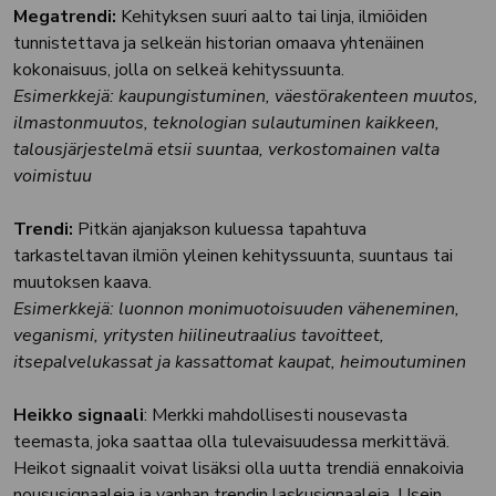
Megatrendi:
Kehityksen suuri aalto tai linja, ilmiöiden
tunnistettava ja selkeän historian omaava yhtenäinen
kokonaisuus, jolla on selkeä kehityssuunta.
Esimerkkejä:
kaupungistuminen, väestörakenteen muutos,
ilmastonmuutos, teknologian sulautuminen kaikkeen,
talousjärjestelmä etsii suuntaa, verkostomainen valta
voimistuu
Trendi:
Pitkän ajanjakson kuluessa tapahtuva
tarkasteltavan ilmiön yleinen kehityssuunta, suuntaus tai
muutoksen kaava.
Esimerkkejä:
luonnon monimuotoisuuden väheneminen,
veganismi, yritysten hiilineutraalius tavoitteet,
itsepalvelukassat ja kassattomat kaupat, heimoutuminen
Heikko signaali
: Merkki mahdollisesti nousevasta
teemasta, joka saattaa olla tulevaisuudessa merkittävä.
Heikot signaalit voivat lisäksi olla uutta trendiä ennakoivia
noususignaaleja ja vanhan trendin laskusignaaleja. Usein