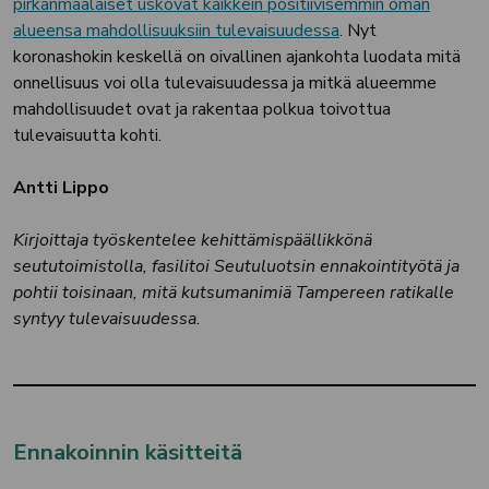
pirkanmaalaiset uskovat kaikkein positiivisemmin oman
alueensa mahdollisuuksiin tulevaisuudessa
. Nyt
koronashokin keskellä on oivallinen ajankohta luodata mitä
onnellisuus voi olla tulevaisuudessa ja mitkä alueemme
mahdollisuudet ovat ja rakentaa polkua toivottua
tulevaisuutta kohti.
Antti Lippo
Kirjoittaja työskentelee kehittämispäällikkönä
seututoimistolla, fasilitoi Seutuluotsin ennakointityötä ja
pohtii toisinaan, mitä kutsumanimiä Tampereen ratikalle
syntyy tulevaisuudessa.
Ennakoinnin käsitteitä