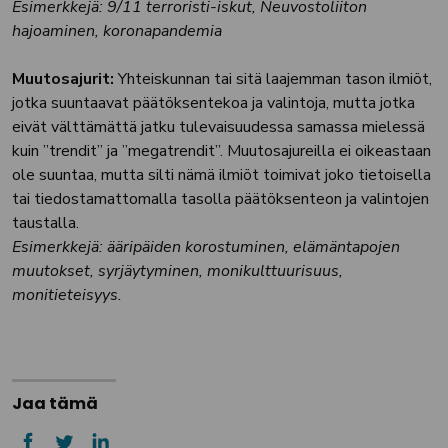
Esimerkkejä: 9/11 terroristi-iskut, Neuvostoliiton
hajoaminen, koronapandemia
Muutosajurit:
Yhteiskunnan tai sitä laajemman tason ilmiöt,
jotka suuntaavat päätöksentekoa ja valintoja, mutta jotka
eivät välttämättä jatku tulevaisuudessa samassa mielessä
kuin ”trendit” ja ”megatrendit”. Muutosajureilla ei oikeastaan
ole suuntaa, mutta silti nämä ilmiöt toimivat joko tietoisella
tai tiedostamattomalla tasolla päätöksenteon ja valintojen
taustalla.
Esimerkkejä: ääripäiden korostuminen, elämäntapojen
muutokset, syrjäytyminen, monikulttuurisuus,
monitieteisyys.
Jaa tämä