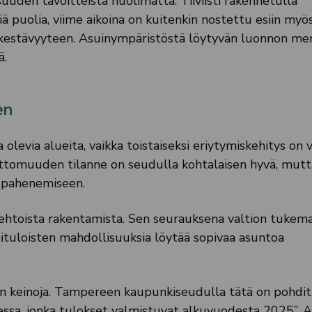
uuden tavoitteista huolimatta. Tiiviisti rakennetulla
 puolia, viime aikoina on kuitenkin nostettu esiin myös 
 kestävyyteen. Asuinympäristöstä löytyvän luonnon mer
ä.
en
levia alueita, vaikka toistaiseksi eriytymiskehitys on v
ottomuuden tilanne on seudulla kohtalaisen hyvä, mutt
n pahenemiseen.
aehtoista rakentamista. Sen seurauksena valtion tukem
ituloisten mahdollisuuksia löytää sopivaa asuntoa
in keinoja. Tampereen kaupunkiseudulla tätä on pohdi
ssa, jonka tulokset valmistuvat alkuvuodesta 2025”, 