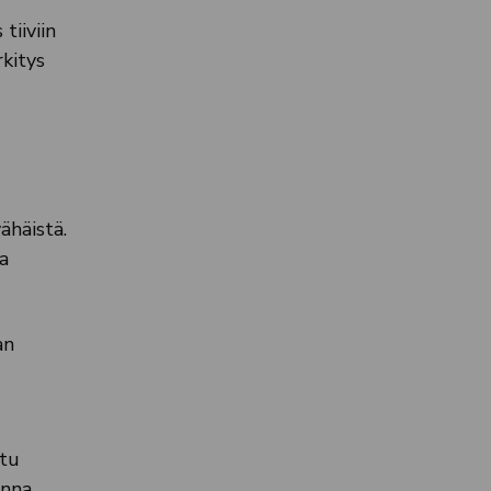
tiiviin
kitys
ähäistä.
a
an
ttu
Anna