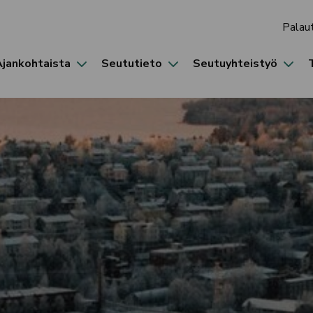
Palau
Ajankohtaista
Seututieto
Seutuyhteistyö