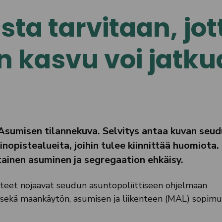
ta tarvitaan, jot
 kasvu voi jatku
sumisen tilannekuva. Selvitys antaa kuvan seud
inopistealueita, joihin tulee kiinnittää huomiota.
ainen asuminen ja segregaation ehkäisy.
teet nojaavat seudun asuntopoliittiseen ohjelmaan
 sekä maankäytön, asumisen ja liikenteen (MAL) sopim