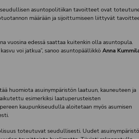
eudullisen asuntopolitiikan tavoitteet ovat toteutun
tuotannon määrään ja sijoittumiseen liittyvät tavoitte
na vuosina edessä saattaa kuitenkin olla asuntopula.
kasvu voi jatkua”, sanoo asuntopäällikkö
Anna Kummil
tää huomiota asuinympäristön laatuun, kauneuteen ja
ikutettu esimerkiksi laatuperusteisten
mpereen kaupunkiseudulla aloitetaan myös asumisen
sti.
suus toteutuvat seudullisesti. Uudet asuinympäristö