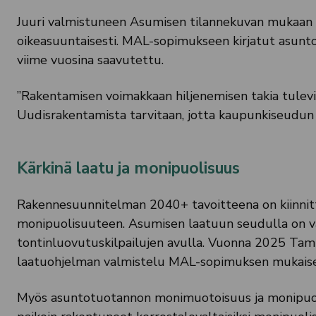
Juuri valmistuneen Asumisen tilannekuvan mukaan s
oikeasuuntaisesti. MAL-sopimukseen kirjatut asunto
viime vuosina saavutettu.
”Rakentamisen voimakkaan hiljenemisen takia tulevi
Uudisrakentamista tarvitaan, jotta kaupunkiseudun 
Kärkinä laatu ja monipuolisuus
Rakennesuunnitelman 2040+ tavoitteena on kiinnit
monipuolisuuteen. Asumisen laatuun seudulla on va
tontinluovutuskilpailujen avulla. Vuonna 2025 Ta
laatuohjelman valmistelu MAL-sopimuksen mukaise
Myös asuntotuotannon monimuotoisuus ja monipuoli