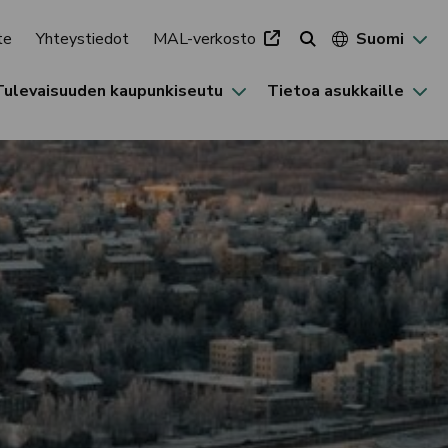
te
Yhteystiedot
MAL-verkosto
Suomi
Tulevaisuuden kaupunkiseutu
Tietoa asukkaille