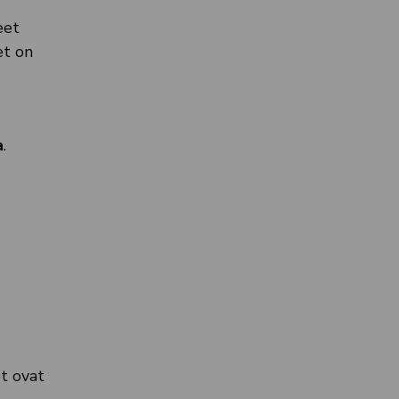
eet
et on
a
.
t ovat