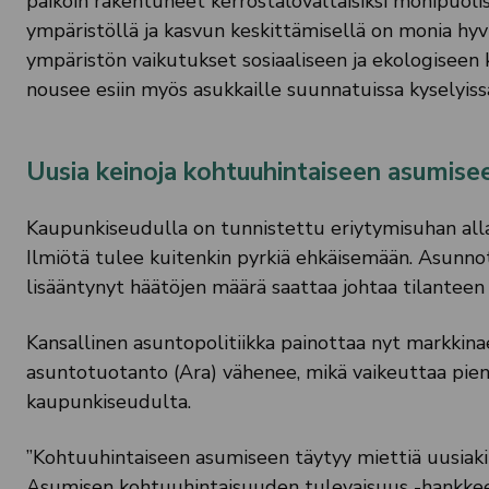
paikoin rakentuneet kerrostalovaltaisiksi monipuolis
ympäristöllä ja kasvun keskittämisellä on monia hyviä
ympäristön vaikutukset sosiaaliseen ja ekologiseen
nousee esiin myös asukkaille suunnatuissa kyselyiss
Uusia keinoja kohtuuhintaiseen asumise
Kaupunkiseudulla on tunnistettu eriytymisuhan alla o
Ilmiötä tulee kuitenkin pyrkiä ehkäisemään. Asunn
lisääntynyt häätöjen määrä saattaa johtaa tilantee
Kansallinen asuntopolitiikka painottaa nyt markkin
asuntotuotanto (Ara) vähenee, mikä vaikeuttaa pien
kaupunkiseudulta.
”Kohtuuhintaiseen asumiseen täytyy miettiä uusiak
Asumisen kohtuuhintaisuuden tulevaisuus -hankkee