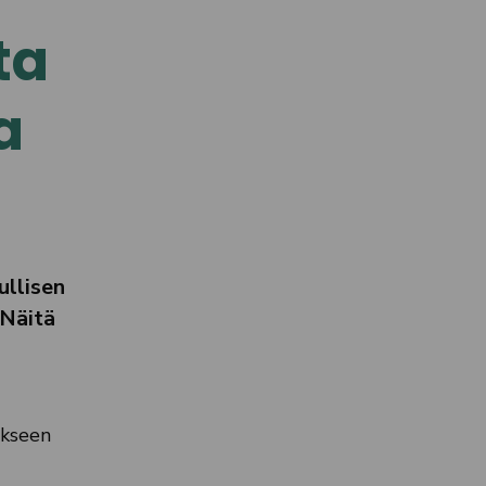
ta
a
ullisen
 Näitä
ukseen