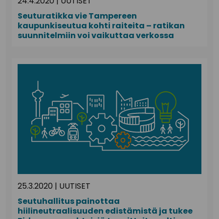
24.4.2020
|
UUTISET
Seuturatikka vie Tampereen
kaupunkiseutua kohti raiteita – ratikan
suunnitelmiin voi vaikuttaa verkossa
25.3.2020
|
UUTISET
Seutuhallitus painottaa
hiilineutraalisuuden edistämistä ja tukee