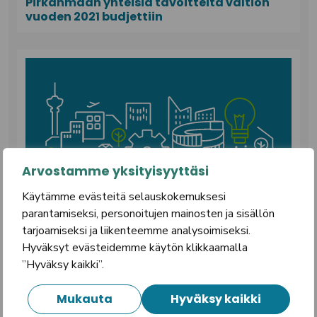
Pirkanmaan yhteisiä tavoitteita valtion
vuoden 2021 budjettiin
Arvostamme yksityisyyttäsi
Käytämme evästeitä selauskokemuksesi
parantamiseksi, personoitujen mainosten ja sisällön
tarjoamiseksi ja liikenteemme analysoimiseksi.
16.3.2020
|
UUTISET
Hyväksyt evästeidemme käytön klikkaamalla
Haemme kehittämispäällikköä
”Hyväksy kaikki”.
suunnittelemaan tulevaisuuden kestävää
kaupunkiseutua
Mukauta
Hyväksy kaikki