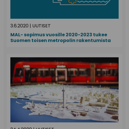
3.6.2020
|
UUTISET
MAL- sopimus vuosille 2020-2023 tukee
Suomen toisen metropolin rakentumista