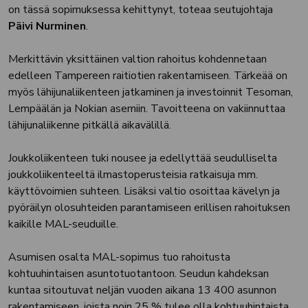
on tässä sopimuksessa kehittynyt, toteaa seutujohtaja
Päivi Nurminen
.
Merkittävin yksittäinen valtion rahoitus kohdennetaan
edelleen Tampereen raitiotien rakentamiseen. Tärkeää on
myös lähijunaliikenteen jatkaminen ja investoinnit Tesoman,
Lempäälän ja Nokian asemiin. Tavoitteena on vakiinnuttaa
lähijunaliikenne pitkällä aikavälillä.
Joukkoliikenteen tuki nousee ja edellyttää seudulliselta
joukkoliikenteeltä ilmastoperusteisia ratkaisuja mm.
käyttövoimien suhteen. Lisäksi valtio osoittaa kävelyn ja
pyöräilyn olosuhteiden parantamiseen erillisen rahoituksen
kaikille MAL-seuduille.
Asumisen osalta MAL-sopimus tuo rahoitusta
kohtuuhintaisen asuntotuotantoon. Seudun kahdeksan
kuntaa sitoutuvat neljän vuoden aikana 13 400 asunnon
rakentamiseen, joista noin 25 % tulee olla kohtuuhintaista