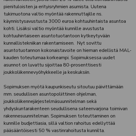
pienituloisten ja erityisryhmien asumista. Uutena
tukimuotona valtio myöntää rakennuttajille ns.
käynnistysavustusta 3000 euroa kohtuuhintaista asuntoa
kohti. Lisäksi valtio myöntää kunnille avustusta
kohtuuhintaiseen asuntotuotantoon kytkeytyvään
kunnallistekniikan rakentamiseen. Nyt sovittu
asuntotuotannon kokonaistavoite on hieman edellistä MAL-
kauden toteutumaa korkeampi. Sopimuksessa uudet
asunnot on luvattu sijoittaa 80-prosenttisesti
joukkoliikennevyöhykkeelle ja keskuksiin.
Sopimuksen myötä kaupunkiseutu sitoutuu päivittämään
mm. seudullisen asuntopoliittinen ohjelman,
joukkoliikennejärjestelmäsuunnitelman sekä
yhdyskuntarakenteen seudullisena sateenvarjona toimivan
rakennesuunnitelman. Sopimuksen toteuttaminen on
kunnille budjettiasia, sillä valtion rahoitus edellyttää
pääsääntöisesti 50 % vastinrahoitusta kunnilta.