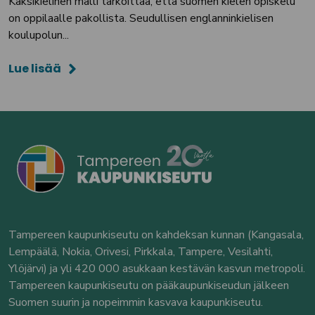
Kaksikielinen malli tarkoittaa, että suomen kielen opiskelu
on oppilaalle pakollista. Seudullisen englanninkielisen
koulupolun...
Lue lisää
Tampereen kaupunkiseutu on kahdeksan kunnan (Kangasala,
Lempäälä, Nokia, Orivesi, Pirkkala, Tampere, Vesilahti,
Ylöjärvi) ja yli 420 000 asukkaan kestävän kasvun metropoli.
Tampereen kaupunkiseutu on pääkaupunkiseudun jälkeen
Suomen suurin ja nopeimmin kasvava kaupunkiseutu.