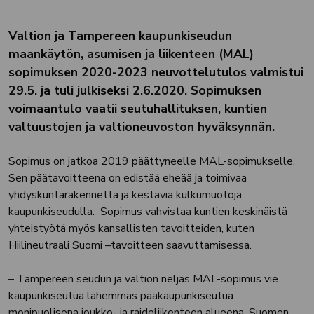
Valtion ja Tampereen kaupunkiseudun
maankäytön, asumisen ja liikenteen (MAL)
sopimuksen 2020-2023 neuvottelutulos valmistui
29.5. ja tuli julkiseksi 2.6.2020. Sopimuksen
voimaantulo vaatii seutuhallituksen, kuntien
valtuustojen ja valtioneuvoston hyväksynnän.
Sopimus on jatkoa 2019 päättyneelle MAL-sopimukselle.
Sen päätavoitteena on edistää eheää ja toimivaa
yhdyskuntarakennetta ja kestäviä kulkumuotoja
kaupunkiseudulla. Sopimus vahvistaa kuntien keskinäistä
yhteistyötä myös kansallisten tavoitteiden, kuten
Hiilineutraali Suomi –tavoitteen saavuttamisessa.
– Tampereen seudun ja valtion neljäs MAL-sopimus vie
kaupunkiseutua lähemmäs pääkaupunkiseutua
monipuolisena joukko- ja raideliikenteen alueena. Suomen