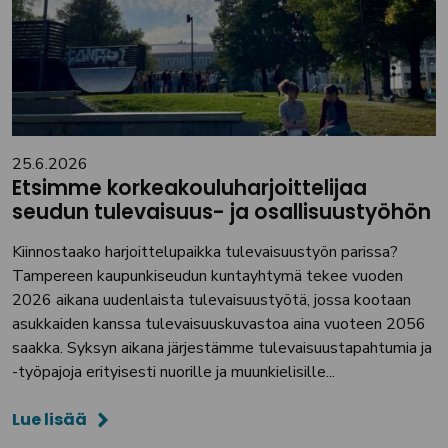
25.6.2026
Etsimme korkeakouluharjoittelijaa
seudun tulevaisuus- ja osallisuustyöhön
Kiinnostaako harjoittelupaikka tulevaisuustyön parissa?
Tampereen kaupunkiseudun kuntayhtymä tekee vuoden
2026 aikana uudenlaista tulevaisuustyötä, jossa kootaan
asukkaiden kanssa tulevaisuuskuvastoa aina vuoteen 2056
saakka. Syksyn aikana järjestämme tulevaisuustapahtumia ja
-työpajoja erityisesti nuorille ja muunkielisille...
Lue lisää