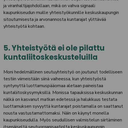
ja viranhaltijajohdollaan, mikä on vahva signaali
kaupunkiseudun muille yhteistyökunnille keskuskaupungin
sitoutumisesta ja arvonannosta kuntarajat ylittävää
yhteistyötä kohtaan.
5.
Yhteistyötä ei ole pilattu
kuntaliitoskeskusteluilla
Moni hedelmällinen seutuyhteistyö on joutunut todelliseen
testiin viimeistään siinä vaiheessa, kun yhteistyöstä
syntynyttä luottamuspääomaa aletaan paineistaa
kuntaliitoskysymyksillä. Monissa tapauksissa keskuskunnan
nälkä on kasvanut matkan edetessä ja halukkuus testata
luottamuksen syvyyttä kuntarajat poistamalla on saattanut
nousta vastustamattomaksi. Näin on käynyt monella
kaupunkiseudulla. Myös seudullisen valmistelun siirtäminen
itsenäiseltä seutuorganisaatiolta keskuskaupungin