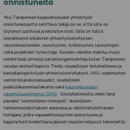
onnistuneita
Yksi Tampereen kaupunkiseudun yhteistyön
onnistuneisuutta selittävä tekijä on se, että sille on
löytynyt luonteva ja kiistaton rooli. Siitä on tullut
leimallisesti erilaisten yhteistyöselvitysten,
taustamuistioiden, suositusten, tutkimusten, lausuntojen
sekä projektien toteuttaja. Vuosien varrelle mahtuu myös
merkittäviä yhteisiä palveluorganisointeja kuten Tampereen
seudun ammattiopisto Tredu, seudullisen tietohallinnon ja
kansalaisopistotyön yhteistyöselvitykset, MAL-sopimusten
valmistelukokonaisuudet, seudullinen
joukkoliikennelautakunta sekä
kaupunkiseudun
rakennesuunnitelma 2040
. Seutuhallinnolla onkin tänä
päivänä ”luonnollinen monopoli” alueellisen
tahdonmuodostuksen areenana ja valmistelutehtävien
hoitajana, jotka vapaaehtoisuuteen perustuvina ja
hajautetusti hoidettuina jäisivät muuten helposti tekemättä.