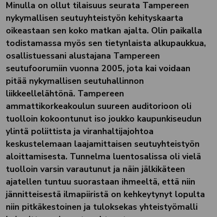
Minulla on ollut tilaisuus seurata Tampereen
nykymallisen seutuyhteistyön kehityskaarta
oikeastaan sen koko matkan ajalta. Olin paikalla
todistamassa myös sen tietynlaista alkupaukkua,
osallistuessani alustajana Tampereen
seutufoorumiin vuonna 2005, jota kai voidaan
pitää nykymallisen seutuhallinnon
liikkeellelähtönä. Tampereen
ammattikorkeakoulun suureen auditorioon oli
tuolloin kokoontunut iso joukko kaupunkiseudun
ylintä poliittista ja viranhaltijajohtoa
keskustelemaan laajamittaisen seutuyhteistyön
aloittamisesta. Tunnelma luentosalissa oli vielä
tuolloin varsin varautunut ja näin jälkikäteen
ajatellen tuntuu suorastaan ihmeeltä, että niin
jännitteisestä ilmapiiristä on kehkeytynyt lopulta
niin pitkäkestoinen ja tuloksekas yhteistyömalli