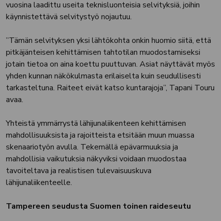
vuosina laadittu useita teknisluonteisia selvityksiä, joihin
käynnistettävä selvitystyö nojautuu.
”Tämän selvityksen yksi lähtökohta onkin huomio siitä, että
pitkäjänteisen kehittämisen tahtotilan muodostamiseksi
jotain tietoa on aina koettu puuttuvan. Asiat näyttävät myös
yhden kunnan näkökulmasta erilaiselta kuin seudullisesti
tarkasteltuna. Raiteet eivät katso kuntarajoja”, Tapani Touru
avaa.
Yhteistä ymmärrystä lähijunaliikenteen kehittämisen
mahdollisuuksista ja rajoitteista etsitään muun muassa
skenaariotyön avulla. Tekemällä epävarmuuksia ja
mahdollisia vaikutuksia näkyviksi voidaan muodostaa
tavoiteltava ja realistisen tulevaisuuskuva
lähijunaliikenteelle.
Tampereen seudusta Suomen toinen raideseutu