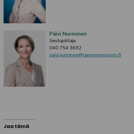
Päivi Nurminen
Seutujohtaja
040 754 3692
paivi.nurminen@tampereenseutu.fi
Jaa tämä