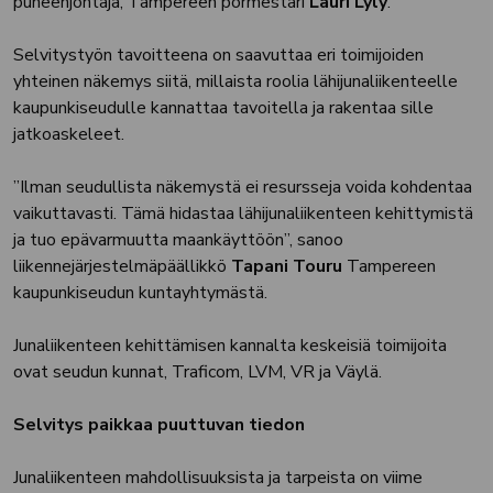
puheenjohtaja, Tampereen pormestari
Lauri Lyly
.
Selvitystyön tavoitteena on saavuttaa eri toimijoiden
yhteinen näkemys siitä, millaista roolia lähijunaliikenteelle
kaupunkiseudulle kannattaa tavoitella ja rakentaa sille
jatkoaskeleet.
”Ilman seudullista näkemystä ei resursseja voida kohdentaa
vaikuttavasti. Tämä hidastaa lähijunaliikenteen kehittymistä
ja tuo epävarmuutta maankäyttöön”, sanoo
liikennejärjestelmäpäällikkö
Tapani Touru
Tampereen
kaupunkiseudun kuntayhtymästä.
Junaliikenteen kehittämisen kannalta keskeisiä toimijoita
ovat seudun kunnat, Traficom, LVM, VR ja Väylä.
Selvitys paikkaa puuttuvan tiedon
Junaliikenteen mahdollisuuksista ja tarpeista on viime