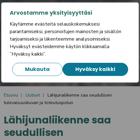
Arvostamme yksityisyyttäsi
Käytämme evästeitä selauskokemuksesi
parantamiseksi, personoitujen mainosten ja sisällön
tarjoamiseksi ja liikenteemme analysoimiseksi.
Hyväksyt evästeidemme käytön klikkaamalla
”Hyväksy kaikki”.
Mukauta
Hyväksy kaikki
Etusivu
Uutiset
Lähijunaliikenne saa seudullisen
tulevaisuuskuvan ja toteutuspolun
Lähijunaliikenne saa
seudullisen