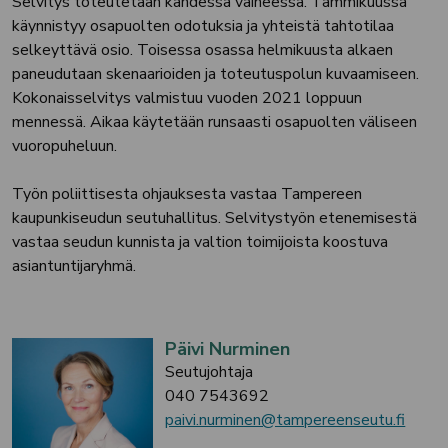
Selvitys toteutetaan kahdessa vaiheessa. Tammikuussa
käynnistyy osapuolten odotuksia ja yhteistä tahtotilaa
selkeyttävä osio. Toisessa osassa helmikuusta alkaen
paneudutaan skenaarioiden ja toteutuspolun kuvaamiseen.
Kokonaisselvitys valmistuu vuoden 2021 loppuun
mennessä. Aikaa käytetään runsaasti osapuolten väliseen
vuoropuheluun.
Työn poliittisesta ohjauksesta vastaa Tampereen
kaupunkiseudun seutuhallitus. Selvitystyön etenemisestä
vastaa seudun kunnista ja valtion toimijoista koostuva
asiantuntijaryhmä.
Päivi Nurminen
Seutujohtaja
040 7543692
paivi.nurminen@tampereenseutu.fi