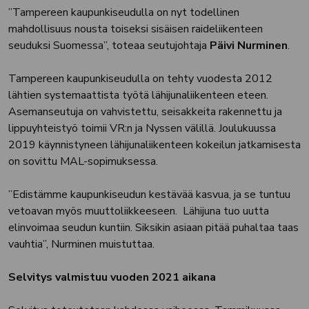
”Tampereen kaupunkiseudulla on nyt todellinen
mahdollisuus nousta toiseksi sisäisen raideliikenteen
seuduksi Suomessa”, toteaa seutujohtaja
Päivi Nurminen
.
Tampereen kaupunkiseudulla on tehty vuodesta 2012
lähtien systemaattista työtä lähijunaliikenteen eteen.
Asemanseutuja on vahvistettu, seisakkeita rakennettu ja
lippuyhteistyö toimii VR:n ja Nyssen välillä. Joulukuussa
2019 käynnistyneen lähijunaliikenteen kokeilun jatkamisesta
on sovittu MAL-sopimuksessa.
”Edistämme kaupunkiseudun kestävää kasvua, ja se tuntuu
vetoavan myös muuttoliikkeeseen. Lähijuna tuo uutta
elinvoimaa seudun kuntiin. Siksikin asiaan pitää puhaltaa taas
vauhtia”, Nurminen muistuttaa.
Selvitys valmistuu vuoden 2021 aikana