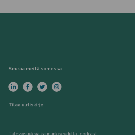
Seuraa meitä somessa
Tilaa uutiskirje
Tulevaisuuksia kaupunkiseudulla -podcast