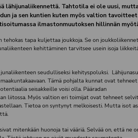
lähijunaliikennettä. Tahtotila ei ole uusi, mutta
dun ja sen kuntien kuten myös valtion tavoitteet
etisoitumassa ilmastonmuutoksen hillinnän myöt
n tehokas tapa kuljettaa joukkoja. Se on joukkoliikenne
junaliikenteen kehittäminen tarvitsee usein isoja liikkeit
junaliikenteen seudulliseksi kehityspoluksi. Lähijunas
 maakuntakaavaan. Tämä pohjalta kunnat ovat tehneet
otentiaalia seisakkeille voisi olla. Pääradan
liitossa. Myös valtion eri toimijat ovat tehneet selvit
astellaan. Tietoa on syntynyt melkoisesti. Mutta isot a
ttä.
sivat mitenkään huonoja tai vääriä. Selvää on, että ne o