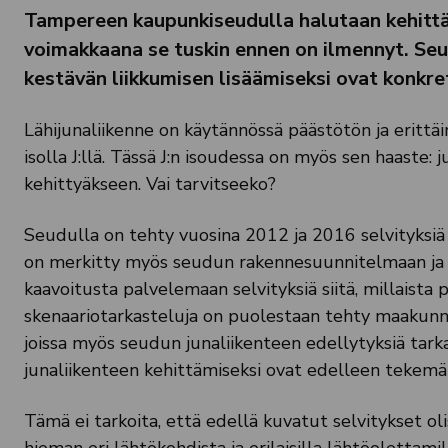
Tampereen kaupunkiseudulla halutaan kehittää 
voimakkaana se tuskin ennen on ilmennyt. Seu
kestävän liikkumisen lisäämiseksi ovat konkr
Lähijunaliikenne on käytännössä päästötön ja erittäi
isolla J:llä. Tässä J:n isoudessa on myös sen haaste: 
kehittyäkseen. Vai tarvitseeko?
Seudulla on tehty vuosina 2012 ja 2016 selvityksiä 
on merkitty myös seudun rakennesuunnitelmaan ja
kaavoitusta palvelemaan selvityksiä siitä, millaista p
skenaariotarkasteluja on puolestaan tehty maakunnan 
joissa myös seudun junaliikenteen edellytyksiä tark
junaliikenteen kehittämiseksi ovat edelleen tekemä
Tämä ei tarkoita, että edellä kuvatut selvitykset oli