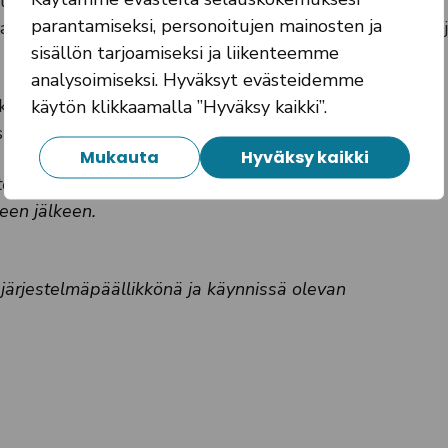
yttää? Se riippuu täysin siitä, mitä junaliikenteeltä
parantamiseksi, personoitujen mainosten ja
anostuksista sen kehittämiseen. Entä kuinka paljon on 
sisällön tarjoamiseksi ja liikenteemme
analysoimiseksi. Hyväksyt evästeidemme
en kehittämisen tarkoituksenmukainen rooli Tampereen
käytön klikkaamalla ”Hyväksy kaikki”.
auksia käynnissä olevan selvitystyön myötä.
Mukauta
Hyväksy kaikki
teen skenaarioiden ja vision pohdinta. Syksyllä edetään
een jälkeen.
ejärjestelmäpäällikkönä ja käynnissä olevan