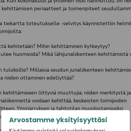
lia. Kun kokonaisuus ja yhteinen visio hahmottuu, on h
n kehittämisen periaatteet ja toimenpiteet seudullamm
a tiekartta toteutukselle -selvitys käynnistettiin helm
imijoilta:
tä kehitetään? Mihin kehittäminen kytkeytyy?
tulee huomioida? Mikä lähijunaliikenteen kehittämistä 
n tuloksille? Millaisia seudun junaliikenteen kehittämis
jaa niiden ottaminen edellyttää?
kehittämiseen liittyviä muuttujia, niiden merkitystä ja
naliikennettä voidaan kehittää, keskeisten toimijoiden
yhteen. Ymmärryksen ja tahtotilan muodostamiseksi
aan.
Arvostamme yksityisyyttäsi
Käytämme evästeitä selauskokemuksesi