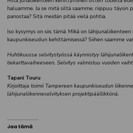
Mitä junaliikenteen kehittyminen sitten todella edell
haluamme. Ja se mitä siltä saamme, riippuu täysin p
panostaa? Sitä meidän pitää vielä pohtia.
Iso kysymys on siis tämä: Mikä on lähijunaliikente
kaupunkiseudun kehittämisessä? Siihen saamme vast
Huhtikuussa selvitystyössä käynnistyy lähijunaliiken
tiekarttavaiheeseen. Selvitys valmistuu vuoden vaiht
Tapani Touru
Kirjoittaja toimii Tampereen kaupunkiseudun liikenn
lähijunaliikenneselvityksen projektipäällikkönä.
Jaa tämä