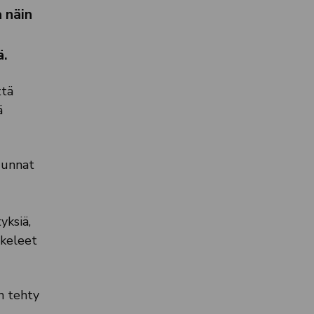
 näin
ä.
ttä
ä
uunnat
yksiä,
skeleet
n tehty