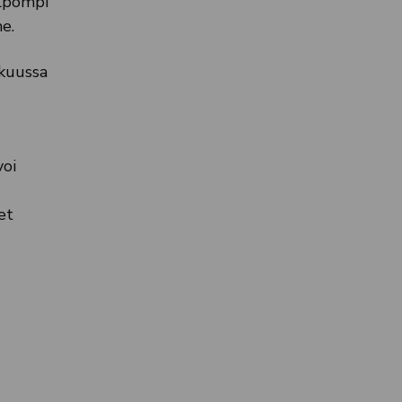
elpompi
e.
ikuussa
voi
et