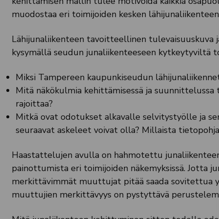
kehittämisen mallin tulee motivoida kaikkia osapuo
muodostaa eri toimijoiden kesken lähijunaliikentee
Lähijunaliikenteen tavoitteellinen tulevaisuuskuva j
kysymällä seudun junaliikenteeseen kytkeytyviltä to
Miksi Tampereen kaupunkiseudun lähijunaliikennet
Mitä näkökulmia kehittämisessä ja suunnittelussa 
rajoittaa?
Mitkä ovat odotukset alkavalle selvitystyölle ja se
seuraavat askeleet voivat olla? Millaista tietopoh
Haastattelujen avulla on hahmotettu junaliikenteen 
painottumista eri toimijoiden näkemyksissä. Jotta ju
merkittävimmät muuttujat pitää saada sovitettua 
muuttujien merkittävyys on pystyttävä perustelem