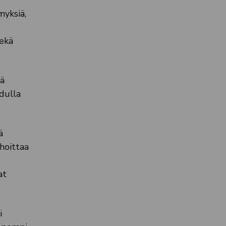
myksiä,
sekä
mä
dulla
ä
ahoittaa
at
i