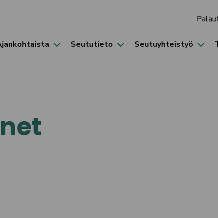
Palau
Ajankohtaista
Seututieto
Seutuyhteistyö
onet