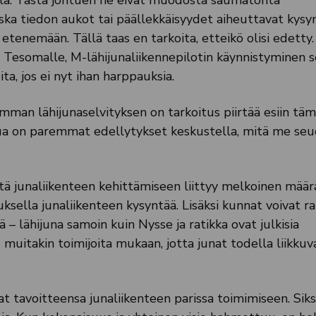
milla. Tästä johtuen ne eivät muodosta saumatonta
a tiedon aukot tai päällekkäisyydet aiheuttavat kysy
 etenemään. Tällä taas en tarkoita, etteikö olisi edetty.
Tesomalle, M-lähijunaliikennepilotin käynnistyminen 
ta, jos ei nyt ihan harppauksia.
an lähijunaselvityksen on tarkoitus piirtää esiin tä
ua on paremmat edellytykset keskustella, mitä me seu
ttä junaliikenteen kehittämiseen liittyy melkoinen määr
uksella junaliikenteen kysyntää. Lisäksi kunnat voivat r
ä – lähijuna samoin kuin Nysse ja ratikka ovat julkisia
muitakin toimijoita mukaan, jotta junat todella liikkuv
t tavoitteensa junaliikenteen parissa toimimiseen. Siks