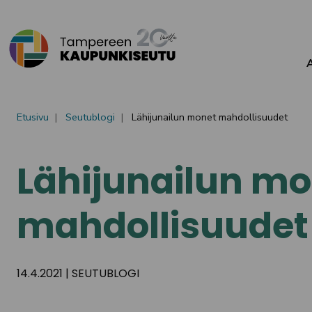
Siirry sisältöön
Etusivu
Seutublogi
Lähijunailun monet mahdollisuudet
Lähijunailun m
mahdollisuudet
14.4.2021
|
SEUTUBLOGI