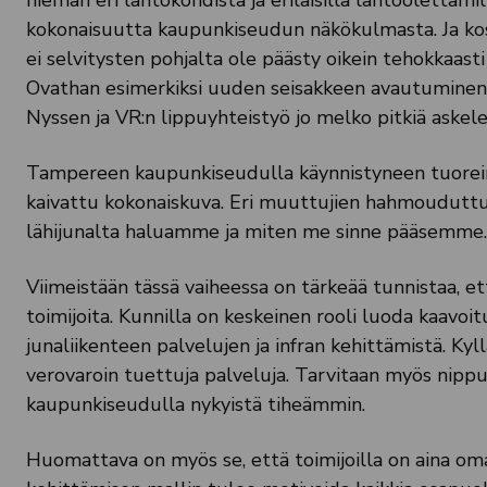
hieman eri lähtökohdista ja erilaisilla lähtöoletta
kokonaisuutta kaupunkiseudun näkökulmasta. Ja kosk
ei selvitysten pohjalta ole päästy oikein tehokkaasti
Ovathan esimerkiksi uuden seisakkeen avautuminen 
Nyssen ja VR:n lippuyhteistyö jo melko pitkiä askelei
Tampereen kaupunkiseudulla käynnistyneen tuoreimm
kaivattu kokonaiskuva. Eri muuttujien hahmoudutt
lähijunalta haluamme ja miten me sinne pääsemme.
Viimeistään tässä vaiheessa on tärkeää tunnistaa, e
toimijoita. Kunnilla on keskeinen rooli luoda kaavoit
junaliikenteen palvelujen ja infran kehittämistä. Kyll
verovaroin tuettuja palveluja. Tarvitaan myös nippu 
kaupunkiseudulla nykyistä tiheämmin.
Huomattava on myös se, että toimijoilla on aina oma