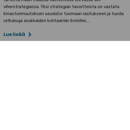
viherstrategiassa. Yksi strategian tavoitteista on vastata
ilmastonmuutoksen seudulle tuomaan rasitukseen ja tuoda
ratkaisuja asukkaiden kohtaamiin ilmiöihin,...
Lue lisää
25.6.2026