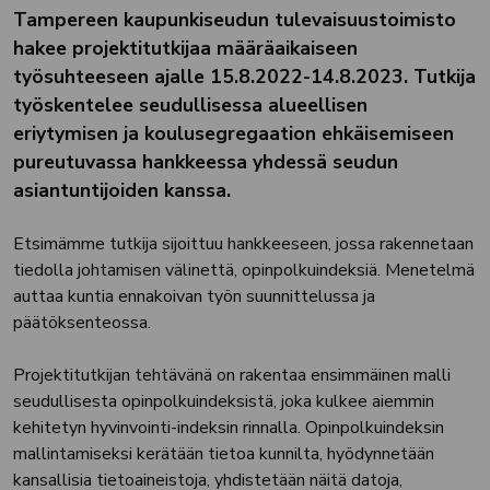
Tampereen kaupunkiseudun tulevaisuustoimisto
hakee projektitutkijaa määräaikaiseen
työsuhteeseen ajalle 15.8.2022-14.8.2023. Tutkija
työskentelee seudullisessa alueellisen
eriytymisen ja koulusegregaation ehkäisemiseen
pureutuvassa hankkeessa yhdessä seudun
asiantuntijoiden kanssa.
Etsimämme tutkija sijoittuu hankkeeseen, jossa rakennetaan
tiedolla johtamisen välinettä, opinpolkuindeksiä. Menetelmä
auttaa kuntia ennakoivan työn suunnittelussa ja
päätöksenteossa.
Projektitutkijan tehtävänä on rakentaa ensimmäinen malli
seudullisesta opinpolkuindeksistä, joka kulkee aiemmin
kehitetyn hyvinvointi-indeksin rinnalla. Opinpolkuindeksin
mallintamiseksi kerätään tietoa kunnilta, hyödynnetään
kansallisia tietoaineistoja, yhdistetään näitä datoja,