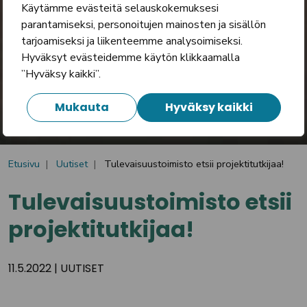
Käytämme evästeitä selauskokemuksesi
parantamiseksi, personoitujen mainosten ja sisällön
tarjoamiseksi ja liikenteemme analysoimiseksi.
Hyväksyt evästeidemme käytön klikkaamalla
”Hyväksy kaikki”.
Mukauta
Hyväksy kaikki
Etusivu
Uutiset
Tulevaisuustoimisto etsii projektitutkijaa!
Tulevaisuustoimisto etsii
projektitutkijaa!
11.5.2022
|
UUTISET