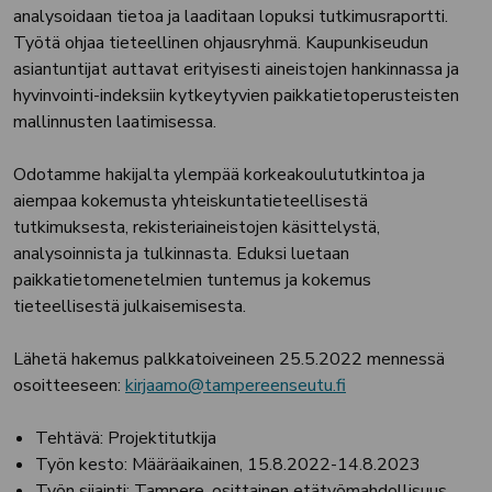
analysoidaan tietoa ja laaditaan lopuksi tutkimusraportti.
Työtä ohjaa tieteellinen ohjausryhmä. Kaupunkiseudun
asiantuntijat auttavat erityisesti aineistojen hankinnassa ja
hyvinvointi-indeksiin kytkeytyvien paikkatietoperusteisten
mallinnusten laatimisessa.
Odotamme hakijalta ylempää korkeakoulututkintoa ja
aiempaa kokemusta yhteiskuntatieteellisestä
tutkimuksesta, rekisteriaineistojen käsittelystä,
analysoinnista ja tulkinnasta. Eduksi luetaan
paikkatietomenetelmien tuntemus ja kokemus
tieteellisestä julkaisemisesta.
Lähetä hakemus palkkatoiveineen 25.5.2022 mennessä
osoitteeseen:
kirjaamo@tampereenseutu.fi
Tehtävä: Projektitutkija
Työn kesto: Määräaikainen, 15.8.2022-14.8.2023
Työn sijainti: Tampere, osittainen etätyömahdollisuus