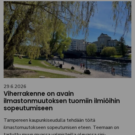
29.6.2026
Viherrakenne on avain
ilmastonmuutoksen tuomiin ilmiöihin
sopeutumiseen
Tampereen kaupunkiseudulla tehdään töitä
ilmastomuutokseen sopeutumisen eteen. Teemaan on
tartuttu muun muassa valmisteilla olevassa sini-