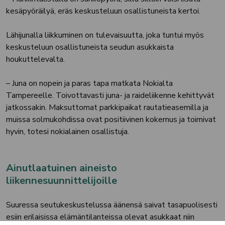
kesäpyöräilyä, eräs keskusteluun osallistuneista kertoi.
Lähijunalla liikkuminen on tulevaisuutta, joka tuntui myös
keskusteluun osallistuneista seudun asukkaista
houkuttelevalta.
– Juna on nopein ja paras tapa matkata Nokialta
Tampereelle. Toivottavasti juna- ja raideliikenne kehittyvät
jatkossakin. Maksuttomat parkkipaikat rautatieasemilla ja
muissa solmukohdissa ovat positiivinen kokemus ja toimivat
hyvin, totesi nokialainen osallistuja.
Ainutlaatuinen aineisto
liikennesuunnittelijoille
Suuressa seutukeskustelussa äänensä saivat tasapuolisesti
esiin erilaisissa elämäntilanteissa olevat asukkaat niin