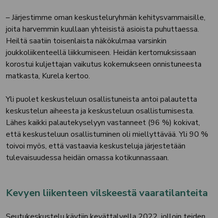
– Järjestimme oman keskusteluryhmän kehitysvammaisille,
joita harvemmin kuullaan yhteisistä asioista puhuttaessa.
Heiltä saatiin toisenlaista näkökulmaa varsinkin
joukkoliikenteellä liikkumiseen. Heidän kertomuksissaan
korostui kuljettajan vaikutus kokemukseen onnistuneesta
matkasta, Kurela kertoo.
Yli puolet keskusteluun osallistuneista antoi palautetta
keskustelun aiheesta ja keskusteluun osallistumisesta.
Lähes kaikki palautekyselyyn vastanneet (96 %) kokivat,
että keskusteluun osallistuminen oli miellyttävää. Yli 90 %
toivoi myös, että vastaavia keskusteluja järjestetään
tulevaisuudessa heidän omassa kotikunnassaan.
Kevyen liikenteen vilskeestä vaaratilanteita
Seutukeskustelu käytiin kevättalvella 2022, jolloin teiden