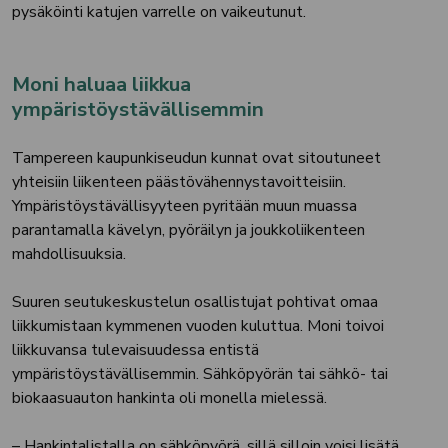
pysäköinti katujen varrelle on vaikeutunut.
Moni haluaa liikkua
ympäristöystävällisemmin
Tampereen kaupunkiseudun kunnat ovat sitoutuneet
yhteisiin liikenteen päästövähennystavoitteisiin.
Ympäristöystävällisyyteen pyritään muun muassa
parantamalla kävelyn, pyöräilyn ja joukkoliikenteen
mahdollisuuksia.
Suuren seutukeskustelun osallistujat pohtivat omaa
liikkumistaan kymmenen vuoden kuluttua. Moni toivoi
liikkuvansa tulevaisuudessa entistä
ympäristöystävällisemmin. Sähköpyörän tai sähkö- tai
biokaasuauton hankinta oli monella mielessä.
– Hankintalistalla on sähköpyörä, sillä silloin voisi lisätä