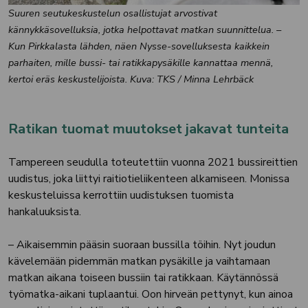
Suuren seutukeskustelun osallistujat arvostivat
kännykkäsovelluksia, jotka helpottavat matkan suunnittelua. –
Kun Pirkkalasta lähden, näen Nysse-sovelluksesta kaikkein
parhaiten, mille bussi- tai ratikkapysäkille kannattaa mennä,
kertoi eräs keskustelijoista.
Kuva: TKS / Minna Lehrbäck
Ratikan tuomat muutokset jakavat tunteita
Tampereen seudulla toteutettiin vuonna 2021 bussireittien
uudistus, joka liittyi raitiotieliikenteen alkamiseen. Monissa
keskusteluissa kerrottiin uudistuksen tuomista
hankaluuksista.
– Aikaisemmin pääsin suoraan bussilla töihin. Nyt joudun
kävelemään pidemmän matkan pysäkille ja vaihtamaan
matkan aikana toiseen bussiin tai ratikkaan. Käytännössä
työmatka-aikani tuplaantui. Oon hirveän pettynyt, kun ainoa