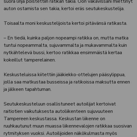
suora linja poistettiin ratikan takia. Oon vakavissani miettinyt
auton ostamista sen takia, kertoi eräs seutukeskustelija.
Toisaalta moni keskustelijoista kertoi pitävänsä ratikasta.
– En tiedä, kuinka paljon nopeampi ratikka on, mutta matka
tuntui nopeammalta, sujuvammalta ja mukavammalta kuin
nytkähtelevä bussi, kertoo ratikkaa ensimmäistä kertaa
kokeillut tamperelainen.
Keskusteluissa kiitettiin jääkiekko-ottelujen pääsylippua,
jolla saa matkustaa busseissa ja ratikoissa maksutta ennen
ja jälkeen tapahtuman.
Seutukeskusteluun osallistuneet autoilijat kertoivat
raitiotien vaikutuksesta autoliikenteen sujuvuuteen
Tampereen keskustassa. Keskustan liikenne on
ruuhkautunut muun muassa liikennevalojen ratikkaa suosivan
rytmityksen vuoksi. Autoilijoiden näkökulmasta myös