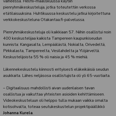
vaiheessa. Helmi–maaliskuussa käytiin
pienryhmäkeskusteluja, jotka toteutettiin verkossa
etätilaisuuksina. Huhtikuussa keskustelu jatkui kirjoitettuna
verkkokeskusteluna Otakantaa.fi-palvelussa.
Pienryhmäkeskusteluja oli kaikkiaan 57. Niihin osallistui noin
400 keskustelijaa kaikista Tampereen kaupunkiseudun
kunnista: Kangasalta, Lempäälästä, Nokialta, Orivedeltä,
Pirkkalasta, Tampereelta, Vesilahdelta ja Ylöjärveltä.
Keskustelijoista 55 % oli naisia ja 45 % miehiä.
Liikennekeskustelu kiinnosti erityisesti eläkeikäisiä seudun
asukkaita. Lähes neljäsosa osallistujista oli yli 65-vuotiaita.
– Digitaalisuus mahdollisti aivan uudenlaisen tavan
osallistua ja vaikuttaa yhteisten asioiden kehittämiseen.
Videokeskusteluun oli helppo tulla mukaan vaikka omalta
kotisohvalta, toteaa seutukeskustelun projektipäällikkö
Johanna Kurela
.