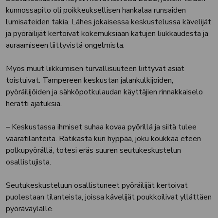
kunnossapito oli poikkeuksellisen hankalaa runsaiden
lumisateiden takia. Lähes jokaisessa keskustelussa kävelijät
ja pyöräilijät kertoivat kokemuksiaan katujen liukkaudesta ja
auraamiseen liittyvistä ongelmista.
Myös muut liikkumisen turvallisuuteen liittyvät asiat
toistuivat. Tampereen keskustan jalankulkijoiden,
pyöräilijöiden ja sähköpotkulaudan käyttäjien rinnakkaiselo
herätti ajatuksia.
– Keskustassa ihmiset suhaa kovaa pyörillä ja siitä tulee
vaaratilanteita. Ratikasta kun hyppää, joku koukkaa eteen
polkupyörällä, totesi eräs suuren seutukeskustelun
osallistujista.
Seutukeskusteluun osallistuneet pyöräilijät kertoivat
puolestaan tilanteista, joissa kävelijät poukkoilivat yllättäen
pyöräväylälle.