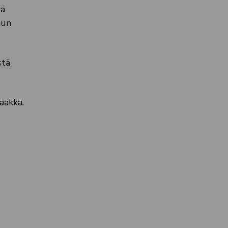
vä
hun
stä
aakka.