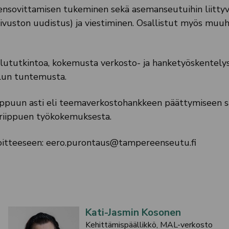
nsovittamisen tukeminen sekä asemanseutuihin liitty
ivuston uudistus) ja viestiminen. Osallistut myös muu
ututkintoa, kokemusta verkosto- ja hanketyöskentely
elun tuntemusta.
oppuun asti eli teemaverkostohankkeen päättymiseen s
riippuen työkokemuksesta.
itteeseen: eero.purontaus@tampereenseutu.fi
Kati-Jasmin Kosonen
Kehittämispäällikkö, MAL-verkosto