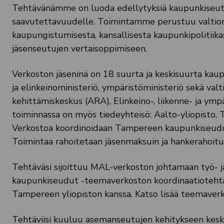
Tehtävänämme on luoda edellytyksiä kaupunkiseutuje
saavutettavuudelle. Toimintamme perustuu valtion
kaupungistumisesta, kansallisesta kaupunkipolitiika
jäsenseutujen vertaisoppimiseen.
Verkoston jäseninä on 18 suurta ja keskisuurta kaupu
ja elinkeinoministeriö, ympäristöministeriö sekä valt
kehittämiskeskus (ARA), Elinkeino-, liikenne- ja y
toiminnassa on myös tiedeyhteisö: Aalto-yliopisto
Verkostoa koordinoidaan Tampereen kaupunkiseudun
Toimintaa rahoitetaan jäsenmaksuin ja hankerahoitu
Tehtäväsi sijoittuu MAL-verkoston johtamaan työ- j
kaupunkiseudut -teemaverkoston koordinaatioteht
Tampereen yliopiston kanssa. Katso lisää teemaver
Tehtäviisi kuuluu asemanseutujen kehitykseen kes