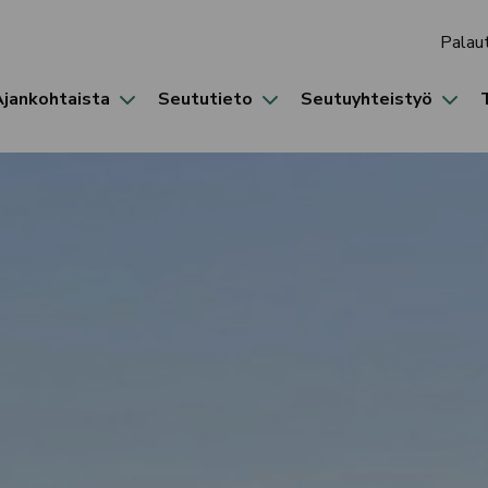
Palau
Ajankohtaista
Seututieto
Seutuyhteistyö