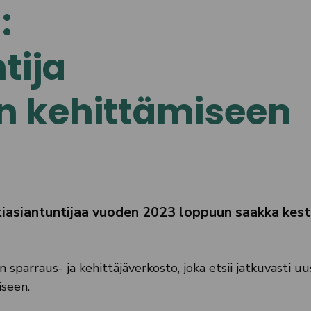
:
tija
 kehittämiseen
iasiantuntijaa vuoden 2023 loppuun saakka kes
parraus- ja kehittäjäverkosto, joka etsii jatkuvasti uu
iseen.