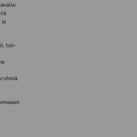
tävälle
stä
 ja
ö, työ-
na
sryhmä.
oimaiset