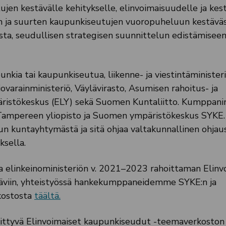
n kestävälle kehitykselle, elinvoimaisuudelle ja kes
 ja suurten kaupunkiseutujen vuoropuheluun kestävä
sta, seudullisen strategisen suunnittelun edistämiseen
nkia tai kaupunkiseutua, liikenne- ja viestintäministeri
iovarainministeriö, Väylävirasto, Asumisen rahoitus- ja
mpäristökeskus (ELY) sekä Suomen Kuntaliitto. Kumppani
, Tampereen yliopisto ja Suomen ympäristökeskus SYKE.
 kuntayhtymästä ja sitä ohjaa valtakunnallinen ohjau
ksella.
a elinkeinoministeriön v. 2021–2023 rahoittaman Elinv
äviin, yhteistyössä hankekumppaneidemme SYKE:n ja
kostosta
täältä.
kittyvä Elinvoimaiset kaupunkiseudut -teemaverkoston