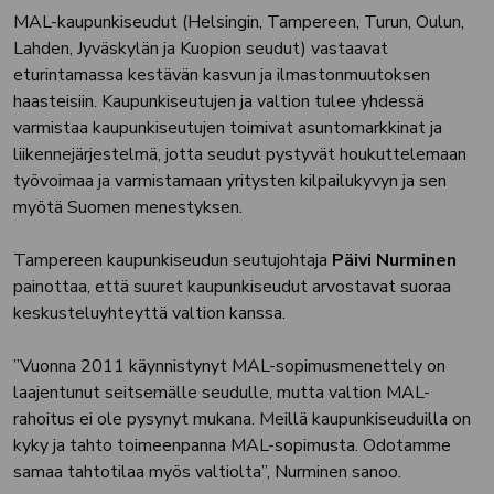
MAL-kaupunkiseudut (Helsingin, Tampereen, Turun, Oulun,
Lahden, Jyväskylän ja Kuopion seudut) vastaavat
eturintamassa kestävän kasvun ja ilmastonmuutoksen
haasteisiin. Kaupunkiseutujen ja valtion tulee yhdessä
varmistaa kaupunkiseutujen toimivat asuntomarkkinat ja
liikennejärjestelmä, jotta seudut pystyvät houkuttelemaan
työvoimaa ja varmistamaan yritysten kilpailukyvyn ja sen
myötä Suomen menestyksen.
Tampereen kaupunkiseudun seutujohtaja
Päivi Nurminen
painottaa, että suuret kaupunkiseudut arvostavat suoraa
keskusteluyhteyttä valtion kanssa.
”Vuonna 2011 käynnistynyt MAL-sopimusmenettely on
laajentunut seitsemälle seudulle, mutta valtion MAL-
rahoitus ei ole pysynyt mukana. Meillä kaupunkiseuduilla on
kyky ja tahto toimeenpanna MAL-sopimusta. Odotamme
samaa tahtotilaa myös valtiolta”, Nurminen sanoo.