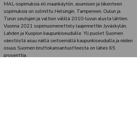
MAL-sopimuksia eli maankäytön, asumisen ja liikenteen
sopimuksia on solmittu Helsingin, Tampereen, Oulun ja
Turun seutujen ja valtion välillä 2010-luvun alusta lähtien.
Vuonna 2021 sopimusmenettely laajennettiin Jyväskylän,
Lahden ja Kuopion kaupunkiseuduille. Yli puolet Suomen
väestöstä asuu näillä seitsemällä kaupunkiseuduilla ja niiden
osuus Suomen bruttokansantuotteesta on lähes 65
prosenttia.
Lisätietoja:
Strategiajohtaja
Sini Puntanen
, Helsingin seudun liikenne -
kuntayhtymä, puh. 040 501 3362
Seutujohtaja
Päivi Nurminen
, Tampereen kaupunkiseudun
kuntayhtymä, puh. 040 754 3692
Maankäyttöjohtaja
Jyrki Lappi
, Turun kaupunki, puh.
0406577412
Kaupungininsinööri
Tapio Siikaluoma
, Oulun kaupunki, p.
044 703 2114