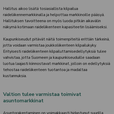
Hallitus aikoo lisätä tosiasiallista kilpailua
raideliikennemarkkinalla ja helpottaa markkinoille pääsyä.
Hallituksen tavoitteena on myös luoda pitkän aikavälin
näkymä kotimaan raideliikenteen kapasiteetin lisäämiseksi.
Kaupunkiseudut pitävät näitä toimenpiteitä erittäin tärkeinä,
jotta voidaan varmistaa joukkoliikenteen kilpailukyky.
Erityisesti raideliikenteen kilpailuttamisedellytyksiä tulee
vahvistaa, jotta Suomeen ja kaupunkiseuduille saadaan
luotua laajasti kiinnostavat markkinat, jolloin on edellytyksiä
tehostaa raideliikenteen tuotantoa ja madaltaa
kustannuksia.
Valtion tulee varmistaa toimivat
asuntomarkkinat
Asuntorakentaminen on voimakkaasti hidastunut suurilla