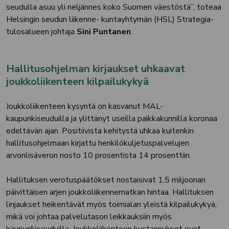
seudulla asuu yli neljännes koko Suomen väestöstä”, toteaa
Helsingin seudun liikenne- kuntayhtymän (HSL) Strategia-
tulosalueen johtaja
Sini Puntanen
.
Hallitusohjelman kirjaukset uhkaavat
joukkoliikenteen kilpailukykyä
Joukkoliikenteen kysyntä on kasvanut MAL-
kaupunkiseuduilla ja ylittänyt useilla paikkakunnilla koronaa
edeltävän ajan. Positiivista kehitystä uhkaa kuitenkin
hallitusohjelmaan kirjattu henkilökuljetuspalvelujen
arvonlisäveron nosto 10 prosentista 14 prosenttiin.
Hallituksen verotuspäätökset nostaisivat 1,5 miljoonan
päivittäisen arjen joukkoliikennematkan hintaa. Hallituksen
linjaukset heikentävät myös toimialan yleistä kilpailukykyä,
mikä voi johtaa palvelutason leikkauksiin myös
kaupunkiseuduilla. Joukkoliikenteen kustannukset ovat