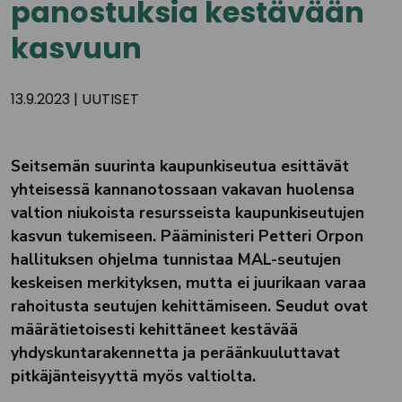
panostuksia kestävään
kasvuun
13.9.2023
|
UUTISET
Seitsemän suurinta kaupunkiseutua esittävät
yhteisessä kannanotossaan vakavan huolensa
valtion niukoista resursseista kaupunkiseutujen
kasvun tukemiseen. Pääministeri Petteri Orpon
hallituksen ohjelma tunnistaa MAL-seutujen
keskeisen merkityksen, mutta ei juurikaan varaa
rahoitusta seutujen kehittämiseen. Seudut ovat
määrätietoisesti kehittäneet kestävää
yhdyskuntarakennetta ja peräänkuuluttavat
pitkäjänteisyyttä myös valtiolta.