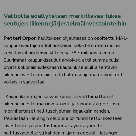
Valtiolta edellytetään merkittävää tukea
seutujen liikennejärjestelmäinvestointeihin
Petteri Orpon
hallituksen ohjelmassa on osoitettu MAL-
kaupunkiseutujen infrahankkeisiin sekä liikenteen muihin
kehittämishankkeisiin yhteensä 797 miljoonaa euroa.
Suurimmat kaupunkiseudut arvioivat, että summa tulisi
ohjata kokonaisuudessaan kaupunkiseuduilla tehtäviin
liikenneinvestointeihin, jotta hallitusohjelman tavoitteet
voitaisiin saavuttaa.
”Kaupunkiseutujen kasvun kannalta välttämättömät
liikennejärjestelmän investointi- ja rahoitustarpeet ovat
moninkertaiset hallitusohjelman kirjauksiin nähden.
Pelkästään Helsingin seudulla on tunnistettu liikenteen
investointi- ja rahoitustarpeita käynnistyneelle
hallituskaudelle yli kahden miljardin edestä. Helsingin