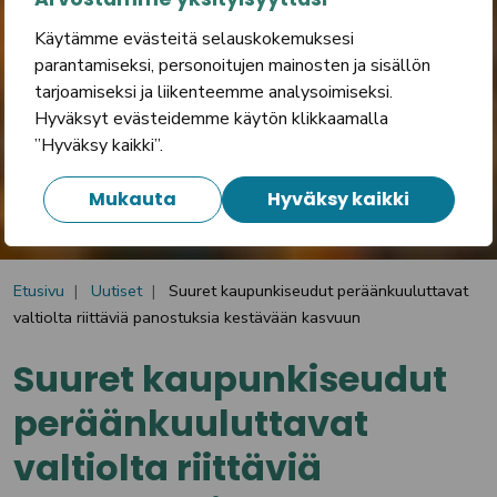
Käytämme evästeitä selauskokemuksesi
parantamiseksi, personoitujen mainosten ja sisällön
tarjoamiseksi ja liikenteemme analysoimiseksi.
Hyväksyt evästeidemme käytön klikkaamalla
”Hyväksy kaikki”.
Mukauta
Hyväksy kaikki
Etusivu
Uutiset
Suuret kaupunkiseudut peräänkuuluttavat
valtiolta riittäviä panostuksia kestävään kasvuun
Suuret kaupunkiseudut
peräänkuuluttavat
valtiolta riittäviä