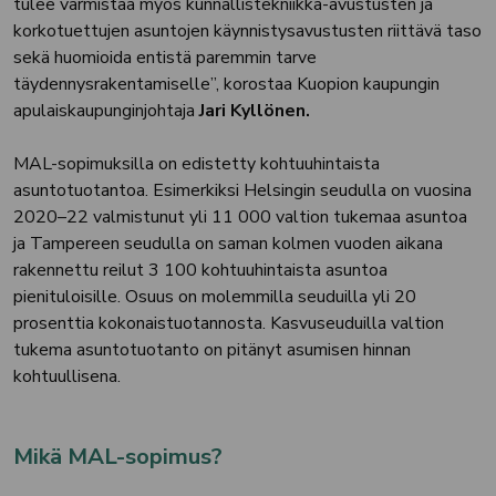
tulee varmistaa myös kunnallistekniikka-avustusten ja
korkotuettujen asuntojen käynnistysavustusten riittävä taso
sekä huomioida entistä paremmin tarve
täydennysrakentamiselle”, korostaa Kuopion kaupungin
apulaiskaupunginjohtaja
Jari Kyllönen.
MAL-sopimuksilla on edistetty kohtuuhintaista
asuntotuotantoa. Esimerkiksi Helsingin seudulla on vuosina
2020–22 valmistunut yli 11 000 valtion tukemaa asuntoa
ja Tampereen seudulla on saman kolmen vuoden aikana
rakennettu reilut 3 100 kohtuuhintaista asuntoa
pienituloisille. Osuus on molemmilla seuduilla yli 20
prosenttia kokonaistuotannosta. Kasvuseuduilla valtion
tukema asuntotuotanto on pitänyt asumisen hinnan
kohtuullisena.
Mikä MAL-sopimus?