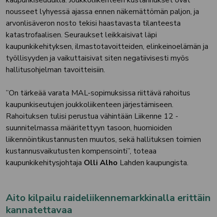
nousseet lyhyessä ajassa ennen näkemättömän paljon, ja
arvonlisäveron nosto tekisi haastavasta tilanteesta
katastrofaalisen. Seuraukset leikkaisivat läpi
kaupunkikehityksen, ilmastotavoitteiden, elinkeinoelämän ja
työllisyyden ja vaikuttaisivat siten negatiivisesti myös
hallitusohjelman tavoitteisiin.
”On tärkeää varata MAL-sopimuksissa riittävä rahoitus
kaupunkiseutujen joukkoliikenteen järjestämiseen.
Rahoituksen tulisi perustua vähintään Liikenne 12 -
suunnitelmassa määritettyyn tasoon, huomioiden
liikennöintikustannusten muutos, sekä hallituksen toimien
kustannusvaikutusten kompensointi”, toteaa
kaupunkikehitysjohtaja
Olli Alho
Lahden kaupungista.
Aito kilpailu raideliikennemarkkinalla erittäin
kannatettavaa