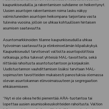
kaupunkiseuduilla, ja rakentamisen suhdanne on heikentynyt.
Uusien asuntojen rakentamisen roima lasku näkyy
valmistuneiden asuntojen heikompana tarjontana vasta
tulevina vuosina, jolloin se uhkaa kohtuullisen hintaisen
asumisen saatavuutta.
Asuntomarkkinoiden tilanne kaupunkiseuduilla uhkaa
työvoiman saatavuutta ja elinkeinoelämän kilpailukykyä.
Kaupunkiseudut tarvitsevat valtiolta asuntopoliittisia
ratkaisuja, jotka tukevat yhteisiä MAL-tavoitteita, sekä
riittävää rahoitusta asuntotuotantoon ja korjauksiin.
Uudistuotannon vauhdittamisen lisäksi tarvitaan MAL-
sopimusten tavoitteiden mukaisesti panostuksia olemassa
olevan asuntokannan elinvoimaisuuteen ja segregaation
ehkäisemiseen.
“Nyt ei ole oikea hetki pienentää ARA-tuotantoa tai
lopettaa uusien asumisoikeuskohteiden rahoitusta. Valtion