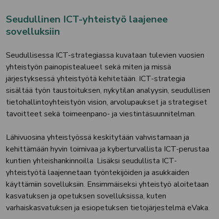
Seudullinen ICT-yhteistyö laajenee
sovelluksiin
Seudullisessa ICT-strategiassa kuvataan tulevien vuosien
yhteistyön painopistealueet sekä miten ja missä
järjestyksessä yhteistyötä kehitetään. ICT-strategia
sisältää työn taustoituksen, nykytilan analyysin, seudullisen
tietohallintoyhteistyön vision, arvolupaukset ja strategiset
tavoitteet sekä toimeenpano- ja viestintäsuunnitelman.
Lähivuosina yhteistyössä keskitytään vahvistamaan ja
kehittämään hyvin toimivaa ja kyberturvallista ICT-perustaa
kuntien yhteishankinnoilla. Lisäksi seudullista ICT-
yhteistyötä laajennetaan työntekijöiden ja asukkaiden
käyttämiin sovelluksiin. Ensimmäiseksi yhteistyö aloitetaan
kasvatuksen ja opetuksen sovelluksissa, kuten
varhaiskasvatuksen ja esiopetuksen tietojärjestelmä eVaka.