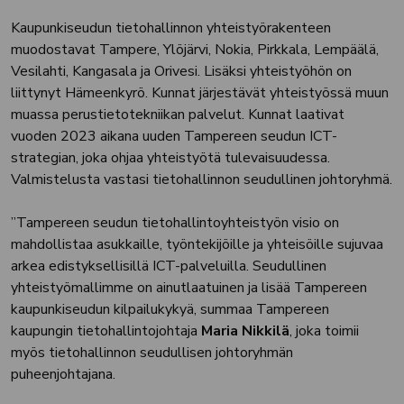
Kaupunkiseudun tietohallinnon yhteistyörakenteen
muodostavat Tampere, Ylöjärvi, Nokia, Pirkkala, Lempäälä,
Vesilahti, Kangasala ja Orivesi. Lisäksi yhteistyöhön on
liittynyt Hämeenkyrö. Kunnat järjestävät yhteistyössä muun
muassa perustietotekniikan palvelut. Kunnat laativat
vuoden 2023 aikana uuden Tampereen seudun ICT-
strategian, joka ohjaa yhteistyötä tulevaisuudessa.
Valmistelusta vastasi tietohallinnon seudullinen johtoryhmä.
”Tampereen seudun tietohallintoyhteistyön visio on
mahdollistaa asukkaille, työntekijöille ja yhteisöille sujuvaa
arkea edistyksellisillä ICT-palveluilla. Seudullinen
yhteistyömallimme on ainutlaatuinen ja lisää Tampereen
kaupunkiseudun kilpailukykyä, summaa Tampereen
kaupungin tietohallintojohtaja
Maria Nikkilä
, joka toimii
myös tietohallinnon seudullisen johtoryhmän
puheenjohtajana.