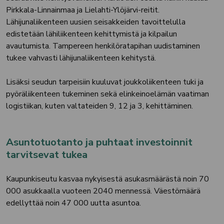
Pirkkala-Linnainmaa ja Lielahti-Ylöjärvi-reitit.
Lähijunaliikenteen uusien seisakkeiden tavoittelulla
edistetään lähiliikenteen kehittymistä ja kilpailun
avautumista. Tampereen henkilöratapihan uudistaminen
tukee vahvasti lähijunaliikenteen kehitystä.
Lisäksi seudun tarpeisiin kuuluvat joukkoliikenteen tuki ja
pyöräliikenteen tukeminen sekä elinkeinoelämän vaatiman
logistiikan, kuten valtateiden 9, 12 ja 3, kehittäminen.
Asuntotuotanto ja puhtaat investoinnit
tarvitsevat tukea
Kaupunkiseutu kasvaa nykyisestä asukasmäärästä noin 70
000 asukkaalla vuoteen 2040 mennessä. Väestömäärä
edellyttää noin 47 000 uutta asuntoa.