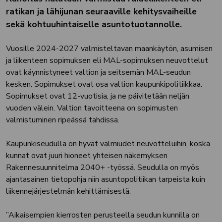
ratikan ja lähijunan seuraaville kehitysvaiheille
sekä kohtuuhintaiselle asuntotuotannolle.
Vuosille 2024-2027 valmisteltavan maankäytön, asumisen
ja liikenteen sopimuksen eli MAL-sopimuksen neuvottelut
ovat käynnistyneet valtion ja seitsemän MAL-seudun
kesken. Sopimukset ovat osa valtion kaupunkipolitiikkaa.
Sopimukset ovat 12-vuotisia, ja ne päivitetään neljän
vuoden välein. Valtion tavoitteena on sopimusten
valmistuminen ripeässä tahdissa.
Kaupunkiseudulla on hyvät valmiudet neuvotteluihin, koska
kunnat ovat juuri hioneet yhteisen näkemyksen
Rakennesuunnitelma 2040+ -työssä. Seudulla on myös
ajantasainen tietopohja niin asuntopolitiikan tarpeista kuin
liikennejärjestelmän kehittämisestä.
”Aikaisempien kierrosten perusteella seudun kunnilla on