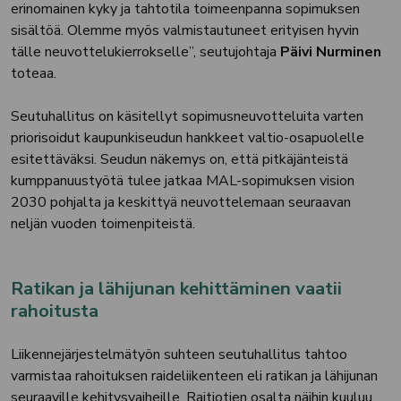
erinomainen kyky ja tahtotila toimeenpanna sopimuksen
sisältöä. Olemme myös valmistautuneet erityisen hyvin
tälle neuvottelukierrokselle”, seutujohtaja
Päivi Nurminen
toteaa.
Seutuhallitus on käsitellyt sopimusneuvotteluita varten
priorisoidut kaupunkiseudun hankkeet valtio-osapuolelle
esitettäväksi. Seudun näkemys on, että pitkäjänteistä
kumppanuustyötä tulee jatkaa MAL-sopimuksen vision
2030 pohjalta ja keskittyä neuvottelemaan seuraavan
neljän vuoden toimenpiteistä.
Ratikan ja lähijunan kehittäminen vaatii
rahoitusta
Liikennejärjestelmätyön suhteen seutuhallitus tahtoo
varmistaa rahoituksen raideliikenteen eli ratikan ja lähijunan
seuraaville kehitysvaiheille. Raitiotien osalta näihin kuuluu