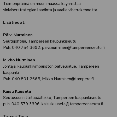
Toimenpiteinä on muun muassa käynnistää
siniviherstrategian laadinta ja vaalia viherrakennetta.
Lisätiedot:
Päivi Nurminen
Seutujohtaja, Tampereen kaupunkiseutu
Puh. 040 754 3692, paivi.nurminen@tampereenseutu.fi
Mikko Nurminen
Johtaja, kaupunkiympäristön palvelualue, Tampereen
kaupunki
Puh. 040 801 2665, Mikko.Nurminen@tampere.fi
Kaisu Kuusela
Seutusuunnittelupäällikkö, Tampereen kaupunkiseutu
puh. 040 579 3396, kaisu.kuusela@tampereenseutu.fi
Tapani Touru