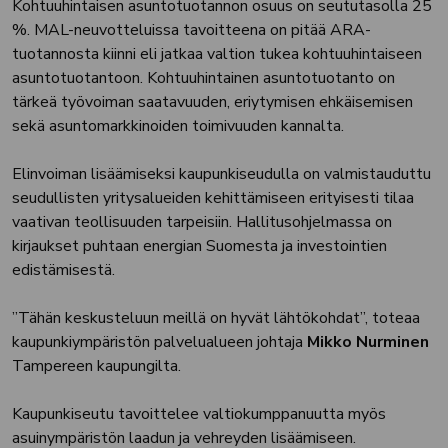
Kohtuuhintaisen asuntotuotannon osuus on seututasolla 25
%. MAL-neuvotteluissa tavoitteena on pitää ARA-
tuotannosta kiinni eli jatkaa valtion tukea kohtuuhintaiseen
asuntotuotantoon. Kohtuuhintainen asuntotuotanto on
tärkeä työvoiman saatavuuden, eriytymisen ehkäisemisen
sekä asuntomarkkinoiden toimivuuden kannalta.
Elinvoiman lisäämiseksi kaupunkiseudulla on valmistauduttu
seudullisten yritysalueiden kehittämiseen erityisesti tilaa
vaativan teollisuuden tarpeisiin. Hallitusohjelmassa on
kirjaukset puhtaan energian Suomesta ja investointien
edistämisestä.
”Tähän keskusteluun meillä on hyvät lähtökohdat”, toteaa
kaupunkiympäristön palvelualueen johtaja
Mikko Nurminen
Tampereen kaupungilta.
Kaupunkiseutu tavoittelee valtiokumppanuutta myös
asuinympäristön laadun ja vehreyden lisäämiseen.