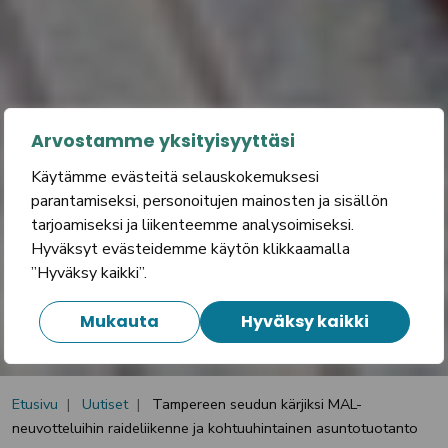
Arvostamme yksityisyyttäsi
Käytämme evästeitä selauskokemuksesi
parantamiseksi, personoitujen mainosten ja sisällön
tarjoamiseksi ja liikenteemme analysoimiseksi.
Hyväksyt evästeidemme käytön klikkaamalla
”Hyväksy kaikki”.
Mukauta
Hyväksy kaikki
Etusivu
Uutiset
Tampereen seudun kärjiksi MAL-
neuvotteluihin raideliikenne ja kohtuuhintainen asuntotuotanto