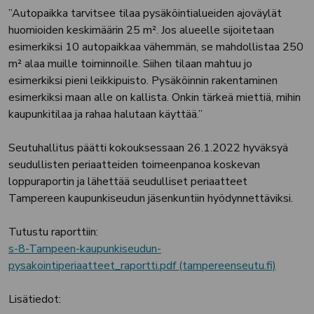
”Autopaikka tarvitsee tilaa pysäköintialueiden ajoväylät
huomioiden keskimäärin 25 m². Jos alueelle sijoitetaan
esimerkiksi 10 autopaikkaa vähemmän, se mahdollistaa 250
m² alaa muille toiminnoille. Siihen tilaan mahtuu jo
esimerkiksi pieni leikkipuisto. Pysäköinnin rakentaminen
esimerkiksi maan alle on kallista. Onkin tärkeä miettiä, mihin
kaupunkitilaa ja rahaa halutaan käyttää.”
Seutuhallitus päätti kokouksessaan 26.1.2022 hyväksyä
seudullisten periaatteiden toimeenpanoa koskevan
loppuraportin ja lähettää seudulliset periaatteet
Tampereen kaupunkiseudun jäsenkuntiin hyödynnettäviksi.
Tutustu raporttiin:
s-8-Tampeen-kaupunkiseudun-
pysakointiperiaatteet_raportti.pdf (tampereenseutu.fi)
Lisätiedot: