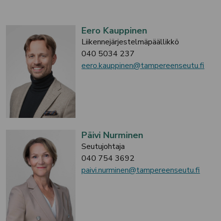
Eero Kauppinen
Liikennejärjestelmäpäällikkö
040 5034 237
eero.kauppinen@tampereenseutu.fi
Päivi Nurminen
Seutujohtaja
040 754 3692
paivi.nurminen@tampereenseutu.fi