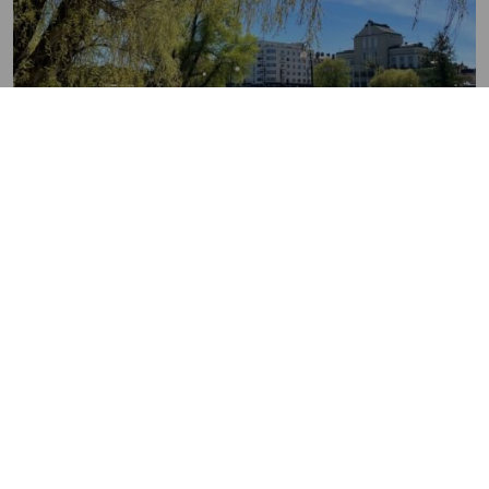
29.6.2026
Viherrakenne on avain
ilmastonmuutoksen tuomiin ilmiöihin
sopeutumiseen
Tampereen kaupunkiseudulla tehdään töitä
ilmastomuutokseen sopeutumisen eteen. Teemaan on
tartuttu muun muassa valmisteilla olevassa sini-
viherstrategiassa. Yksi strategian tavoitteista on vastata
ilmastonmuutoksen seudulle tuomaan rasitukseen ja tuoda
ratkaisuja asukkaiden kohtaamiin ilmiöihin,...