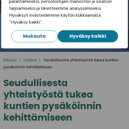
parantamiseksi, personoitujen mainosten ja sisällön
tarjoamiseksi ja liikenteemme analysoimiseksi.
Hyväksyt evästeidemme käytön klikkaamalla
”Hyväksy kaikki”.
Mukauta
Hyväksy kaikki
Etusivu
Uutiset
Seudullisesta yhteistyöstä tukea kuntien
pysäköinnin kehittämiseen
Seudullisesta
yhteistyöstä tukea
kuntien pysäköinnin
kehittämiseen