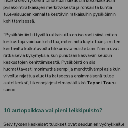
Lisäksi selvityksellä tahdotaan kirkastaa kokonaiskuvaa
pysäköintiratkaisujen merkityksestä ja rohkaista kuntia
tulevaisuuden kannalta kestäviin ratkaisuihin pysäköinnin
kehittämisessä.
”Pysäköintiin liittyvillä ratkaisuilla on iso rooli siinä, miten
keskustoja voidaan kehittää, miten niitä käytetään ja miten
kestävillä kulkutavoilla liikkumista edistetään. Nämä ovat
ratkaisevia kysymyksiä, kun puhutaan kasvavan seudun
keskustojen kehittämisestä. Pysäköinti on siis
huomattavasti monimutkaisempi ja merkittävämpi asia kuin
viivoilla rajattua aluetta katsoessa ensimmäisenä tulee
ajatelleeksi”, liikennejärjestelmäpäällikkö
Tapani Touru
sanoo.
10 autopaikkaa vai pieni leikkipuisto?
Selvityksen keskeiset tulokset ovat seudun eri vyöhykkeille