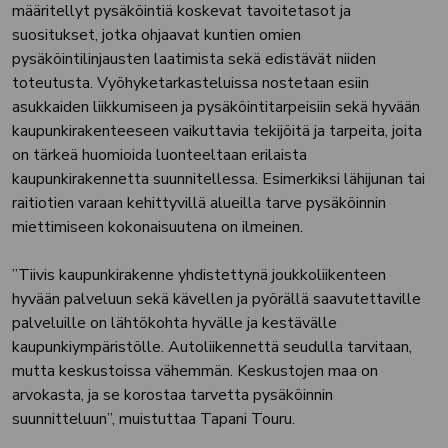
määritellyt pysäköintiä koskevat tavoitetasot ja
suositukset, jotka ohjaavat kuntien omien
pysäköintilinjausten laatimista sekä edistävät niiden
toteutusta. Vyöhyketarkasteluissa nostetaan esiin
asukkaiden liikkumiseen ja pysäköintitarpeisiin sekä hyvään
kaupunkirakenteeseen vaikuttavia tekijöitä ja tarpeita, joita
on tärkeä huomioida luonteeltaan erilaista
kaupunkirakennetta suunnitellessa. Esimerkiksi lähijunan tai
raitiotien varaan kehittyvillä alueilla tarve pysäköinnin
miettimiseen kokonaisuutena on ilmeinen.
”Tiivis kaupunkirakenne yhdistettynä joukkoliikenteen
hyvään palveluun sekä kävellen ja pyörällä saavutettaville
palveluille on lähtökohta hyvälle ja kestävälle
kaupunkiympäristölle. Autoliikennettä seudulla tarvitaan,
mutta keskustoissa vähemmän. Keskustojen maa on
arvokasta, ja se korostaa tarvetta pysäköinnin
suunnitteluun”, muistuttaa Tapani Touru.