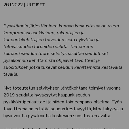
26.1.2022
|
UUTISET
Pysäköinnin järjestäminen kunnan keskustassa on usein
kompromissi asukkaiden, rakentajien ja
kaupunkikehittäjien toiveiden sekä nykytilan ja
tulevaisuuden tarpeiden välillä. Tampereen
kaupunkiseudun tuore selvitys sisältää seudulliset
pysäköinnin kehittämistä ohjaavat tavoitteet ja
suositukset, jotka tukevat seudun kehittämistä kestävällä
tavalla.
Nyt toteutetun selvityksen lähtökohtana toimivat vuonna
2019 seudulla hyväksytyt kaupunkiseudun
pysäköintiperiaatteet ja niiden toimeenpano-ohjelma. Työn
tavoitteena on edistää seudun kestävyyttä, kilpailukykyä ja
hyvinvointia pysäköintiä koskevien suositusten avulla.